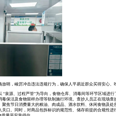
放哨，峻厉冲击违法违规行为，确保人平易近群众买得安心、吃
“泉源、过程严管”为导向，食物仓库、消毒间等环节区域进行
消毒保洁及食物留样办理等轨制施行环境。查抄人员正在现场查
。聚焦节日消费量大的粮油、肉成品、酒水饮料、休闲食物及处
入关口。同时，对商品包拆标识的规范性、储存前提的合规性进
物质量平安靠得住。