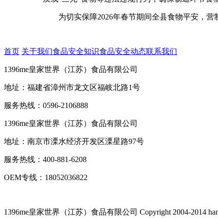
为切实保障2026年春节期间全县食物平安，营
首页
关于我们
食品安全知识
食品安全动态
联系我们
1396me皇家世界（江苏）食品有限公司
地址：福建省漳州市龙文区福岐北路1号
服务热线：0596-2106888
1396me皇家世界（江苏）食品有限公司
地址：南京市溧水经济开发区溧星路97号
服务热线：400-881-6208
OEM专线：18052036822
1396me皇家世界（江苏）食品有限公司
Copyright 2004-2014 han