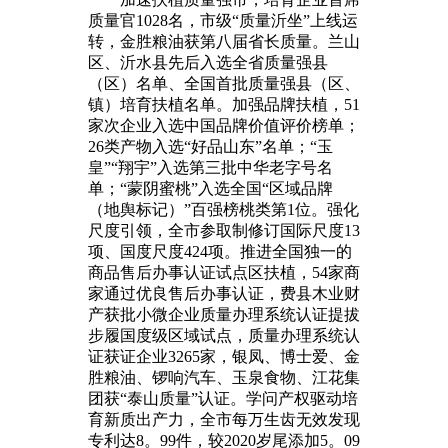
质量官1028名，市级“质量沂坐”上线运
转，金胜粮油获第八届省长质量。兰山
区、沂水县先后入选全省质量强县
（区）名单、全国首批质量强县（区、
镇）培育扶植名单。加强品牌扶植，51
家次企业入选中国品牌价值评价榜单；
26类产物入选“好品山东”名单；“玉
皇”“翔宇”入选第三批中华老字号名
单；“蒙阴蜜桃”入选全国“区域品牌
（地舆标记）”百强榜桃类第1位。强化
尺度引领，全市参取制修订国际尺度13
项、国度尺度424项。推进全国独一的
商品售后办事认证试点区扶植，54家商
家通过优良售后办事认证，费县木业财
产获批小微企业质量办理系统认证提拔
步履国度级区域试点，质量办理系统认
证获证企业3265家，银凤、博士爱、金
胜粮油、锣响汽车、玉泉食物、江花集
团获“泰山质量”认证。学问产权驱动培
育新质出产力，全市每万生齿无效发现
专利达8。99件，较2020岁尾添加5。09