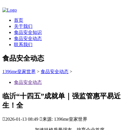
首页
关于我们
食品安全知识
食品安全动态
联系我们
食品安全动态
1396me皇家世界
>
食品安全动态
>
食品安全动态
临沂“十四五”成就单｜强监管惠平易近
生！全

2026-01-13 08:49

来源: 1396me皇家世界
加速扶植质量强市，培育企业首席