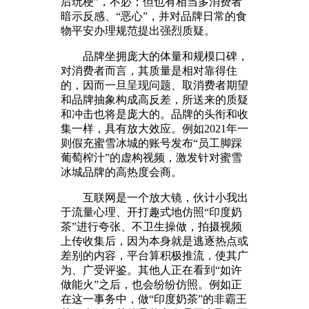
后玩梗”，不必；但也有相当多消费者
暗示反感、“恶心”，并对品牌日常的食
物平安办理规范提出强烈质疑。
品牌坐拥庞大的体量和规模口碑，
对消费者而言，其质量是相对靠得住
的，因而一旦呈现问题、取消费者期望
和品牌抽象构成高反差，所送来的质疑
和冲击也将是庞大的。品牌的头衔和收
集一样，具有放大效应。例如2021年一
则假充蜜雪冰城的账号发布“员工脚踩
葡萄榨汁”的虚构视频，激发针对蜜雪
冰城品牌的高热度会商。
互联网是一个放大镜，伙计小我出
于流量心理、开打趣式地仿照“印度奶
茶”进行夸张、不卫生操做，拍摄视频
上传收集后，因为本身就是逃逐热点或
差别的内容，平台算积极推流，使其广
为、广受评鉴。其他人正在看到“如许
做能火”之后，也会纷纷仿照。例如正
在这一事务中，做“印度奶茶”的非霸王