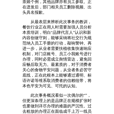
茶姬个例，其他品牌亦有员工参取。正
在迸发后，部门相关员工删除视频、出
头具名报歉。
从最表层来辨析此次事务的教训，
餐饮行业正在用人时需要加强人员分析
本质培训，明白“品牌代言人”认识和新
内容创做守则，能够采纳将社交行为规
范纳入员工手册的行动，敲响警钟。再
进一步，从业者需要扶植收集快速响应
机制，对门店账号、员工小我账号进行
办理，同时必需成立舆情雷达，避免回
应畅后取无力。最素质的，对于消费者
关心的食物平安问题，从业者务必苦守
底线，正在此根本上能够通过通明、标
语许诺等维系取消费者的信赖纽带，将
本色平安为可见、可托的认知。
此次事务概况看似一次偶尔的“”，
但更深条理上的是品牌正在规模扩张时
也要做到详尽办理的难题的严沉性。过
去粗放的办理正在面临成千上万一线员