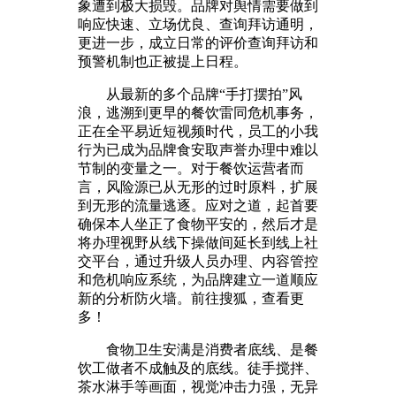
象遭到极大损毁。品牌对舆情需要做到
响应快速、立场优良、查询拜访通明，
更进一步，成立日常的评价查询拜访和
预警机制也正被提上日程。
从最新的多个品牌“手打摆拍”风
浪，逃溯到更早的餐饮雷同危机事务，
正在全平易近短视频时代，员工的小我
行为已成为品牌食安取声誉办理中难以
节制的变量之一。对于餐饮运营者而
言，风险源已从无形的过时原料，扩展
到无形的流量逃逐。应对之道，起首要
确保本人坐正了食物平安的，然后才是
将办理视野从线下操做间延长到线上社
交平台，通过升级人员办理、内容管控
和危机响应系统，为品牌建立一道顺应
新的分析防火墙。前往搜狐，查看更
多！
食物卫生安满是消费者底线、是餐
饮工做者不成触及的底线。徒手搅拌、
茶水淋手等画面，视觉冲击力强，无异