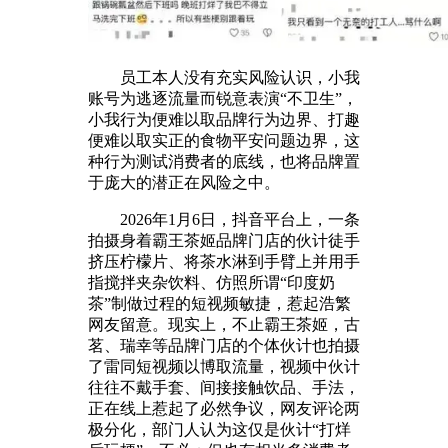
员工本人没有充实风险认识，小我
账号为逃逐流量而锐意表演“不卫生”，
小我行为便难以取品牌行为边界、打趣
便难以取实正的食物平安问题边界，这
种行为测试消费者的底线，也将品牌置
于庞大的潜正在风险之中。
2026年1月6日，抖音平台上，一条
拍摄身着霸王茶姬品牌门店的伙计徒手
挤压柠檬片、将茶水淋到手臂上并用手
指搅拌夹杂饮料、仿照所谓“印度奶
茶”制做过程的短视频敏捷，惹起浩繁
网友留意。现实上，不止霸王茶姬，古
茗、瑞幸等品牌门店的个体伙计也拍摄
了雷同短视频以博取流量，视频中伙计
往往不戴手套、间接接触饮品、手法，
正在线上惹起了必然争议，网友评论两
极分化，部门人认为这仅是伙计“打烊