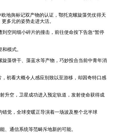
中欧地舆标记双产物的认证，鄂托克螺旋藻凭仗得天
、更多元的姿势走进大活。
遭到空间细小碎片的撞击，前往使命按下告急“暂停
径和模式。
旋藻饼干、藻蓝水等产物，巧妙投合当前中青年消
片，初看大概令人感应别致以至游移，却因奇特口感
发射升空，卫星成功进入预定轨道，发射使命获得成
错觉，全球变暖正导演着一场波及整个北半球
能、通信系统等范畴斥地新的可能。