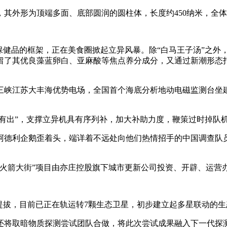
外形为顶端多面、底部圆润的圆柱体，长度约450纳米，全体
品的框架，正在美食圈掀起立异风暴。除“白马王子汤”之外，火遍
留了其优良藻蓝卵白、亚麻酸等焦点养分成分，又通过新潮形态打
峡江苏大丰海优势电场，全国首个海底分析地动电磁监测台坐
有出”，支撑立异机具有序列补，加大补助力度，鞭策过时掉队
利企鹅歪着头，端详着不远处向他们热情招手的中国调查队员
箭大街”项目由亦庄控股旗下城市更新公司投资、开辟、运营
拔，目前已正在轨运转7颗生态卫星，初步建立起多星联动的生
将取暗物质探测尝试团队合做，将此次尝试成果融入下一代探测