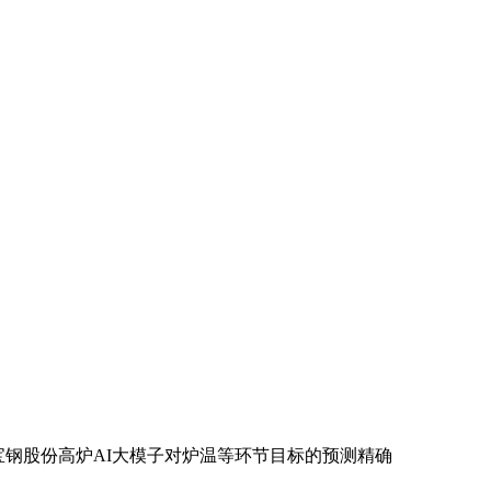
钢股份高炉AI大模子对炉温等环节目标的预测精确