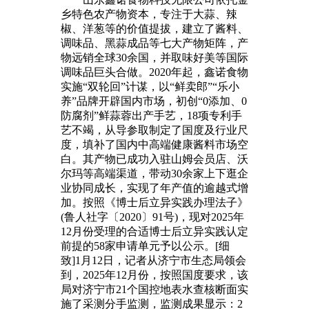
乡特色农产物资本，专注于大蒜、辣
椒、洋葱等的价值提拔，建立了酱料、
调味品、黑蒜成品等七大产物矩阵，产
物远销全球30余国，并取味好美等国际
调味品巨头合做。2020年起，鑫诺食物
实施“双轮回”计谋，以“鲜卖郎”“乐小
养”品牌开辟国内市场，初创“0添加、0
防腐剂”鲜蒜蓉出产手艺，18项专利手
艺不竭，从导参取制定了国度及行业尺
度，填补了国内中高端健康酱料市场空
白。其产物已成功入驻山姆会员店、沃
尔玛等高端渠道，带动30余家上下逛企
业协同成长，实现了年产值的逾越式增
加。按照《博士后立异实践办理法子》
(鲁人社字〔2020〕91号)，现对2025年
12月份受理的合适博士后立异实践认定
前提的58家申请单元予以公示。[细
致]1月12日，记者从济宁市生态局领会
到，2025年12月份，按照国度要求，该
局对济宁市21个国控地表水查核断面实
施了采测分手监测，监测成果显示：2