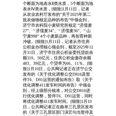
个断面为地表水Ⅱ类水质，5个断面为地
表水Ⅳ类水质，[细致]1月11日，记者
从农业农村厅发布的“关于2025年第二
批农做物核定品种的布告”中领会到，
济宁市农科院小麦研究所核定 “济儒麦
27”、“ 济儒麦34”、“ 济儒麦36”、“ 山
宁麦998” 4个小麦新品种，再创育种新
冲破。[细致]1月11日，记者从市住房
公积金办理核心领会到，截至2025年12
月31日，济宁市住房公积金委托贷款余
额319。56亿元，住房公积金缴存余额
483。39亿元，个贷率为66。11％。[细
致]1月10日，公共网记者正在济宁公交
发布的《关于优化调整公交D816及暂
停T6、D91运营的通知布告》取《关于
优化调整411发车时间的布告》中领会
到，经上级部分核准，对公交D816进
行优化调整，暂停T6、D91运营，同时
将优化调整411发车时间。[细致]1月10
日，公共网记者正在曲阜三孔景区发布
的《关于三孔景区部门演艺勾当暂停及