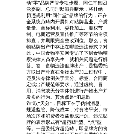
动“零”品牌严管专项步履。同仁堂集团
党委副、总司理邸淑兵暗示，将杜绝一
切违规利用“同仁堂”品牌的行为，正在
全系统范畴内开展针对贴牌营业、产质
量量、商标利用、委托加工、股权节
制、电商运营及宣传推广等环节的专项
排查，并期限完全整改到位。那么，食
物贴牌出产中存正在哪些违法形式？对
此，中国食物平安网专访了下层食物稽
察法律人员李先生，就相关问题进行解
答。答：食物违法贴牌出产，是指委托
方取出产朴直在食物出产加工过程中，
违反法令律例关于天分、标签、合同商
定或出产规范等要求，通过虚构、冒
用、消息或天分等体例进行产物出产并
发卖的行为。其焦点是“消息欺
诈”取“天分”，目标正在于伪制消息、
规避监管、降低成本，对食物平安、市
场次序和消费者权益形成严沉。违法贴
牌的表示形式有“超范畴”型、“点”型
等。一是委托方超范畴，即品牌方的食