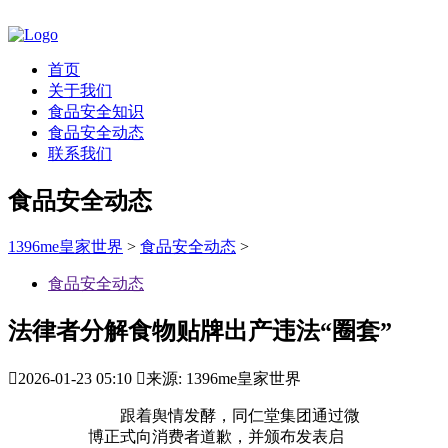
首页
关于我们
食品安全知识
食品安全动态
联系我们
食品安全动态
1396me皇家世界
>
食品安全动态
>
食品安全动态
法律者分解食物贴牌出产违法“圈套”

2026-01-23 05:10

来源: 1396me皇家世界
跟着舆情发酵，同仁堂集团通过微
博正式向消费者道歉，并颁布发表启