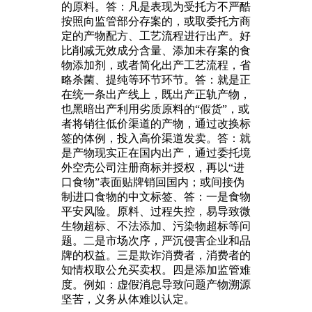
的原料。答：凡是表现为受托方不严酷
按照向监管部分存案的，或取委托方商
定的产物配方、工艺流程进行出产。好
比削减无效成分含量、添加未存案的食
物添加剂，或者简化出产工艺流程，省
略杀菌、提纯等环节环节。答：就是正
在统一条出产线上，既出产正轨产物，
也黑暗出产利用劣质原料的“假货”，或
者将销往低价渠道的产物，通过改换标
签的体例，投入高价渠道发卖。答：就
是产物现实正在国内出产，通过委托境
外空壳公司注册商标并授权，再以“进
口食物”表面贴牌销回国内；或间接伪
制进口食物的中文标签、答：一是食物
平安风险。原料、过程失控，易导致微
生物超标、不法添加、污染物超标等问
题。二是市场次序，严沉侵害企业和品
牌的权益。三是欺诈消费者，消费者的
知情权取公允买卖权。四是添加监管难
度。例如：虚假消息导致问题产物溯源
坚苦，义务从体难以认定。