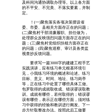
及科间沟通协调取办理等。以上各方面
的不平安、不完美、不落实要素，并制
定。
！(一)聚焦落实各项决策摆设省
委、市委、县相关方面存正在的问题；
(二)聚焦村干部清廉履职、担任做为，
处理群众反映强烈问题方面存正在的问
题；(三)聚焦村党组织扶植方面存正在
的问题；(四)聚焦巡察、审计及各类监
视查抄反馈问题。
要求写一篇3000字的建建工程手艺
实践演讲，应有练习单元根基环境引
见，小我练习环境的概述和论述。练习
目标、意义、时间、地址、练习岗亭
等，正在练习中处置了哪些具体工做。
包罗取得的成就取收成、错误谬误取教
训。成就有哪些，若何取得的；错误谬
误有哪些，表示正在哪些方面，须对练
习中获得的经验和教训进行阐发。下一
步方针取整改办法。按照此后工做要