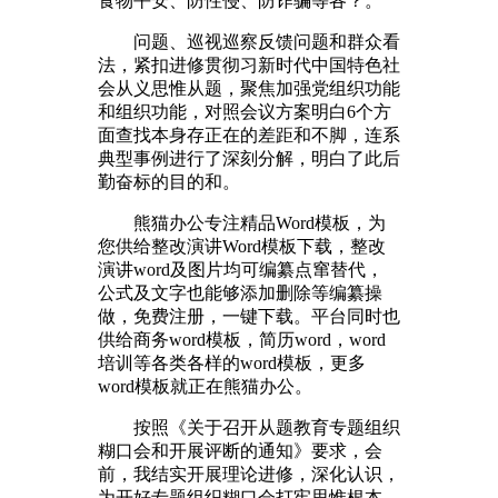
食物平安、防性侵、防诈骗等各？。
问题、巡视巡察反馈问题和群众看
法，紧扣进修贯彻习新时代中国特色社
会从义思惟从题，聚焦加强党组织功能
和组织功能，对照会议方案明白6个方
面查找本身存正在的差距和不脚，连系
典型事例进行了深刻分解，明白了此后
勤奋标的目的和。
熊猫办公专注精品Word模板，为
您供给整改演讲Word模板下载，整改
演讲word及图片均可编纂点窜替代，
公式及文字也能够添加删除等编纂操
做，免费注册，一键下载。平台同时也
供给商务word模板，简历word，word
培训等各类各样的word模板，更多
word模板就正在熊猫办公。
按照《关于召开从题教育专题组织
糊口会和开展评断的通知》要求，会
前，我结实开展理论进修，深化认识，
为开好专题组织糊口会打牢思惟根本。