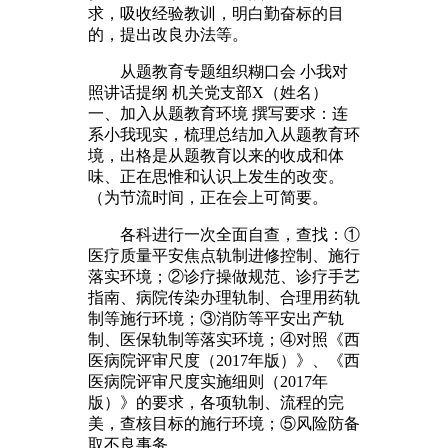
求，吸收经验教训，明白勤奋标的目
的，提出改良办法等。
从题教育专题组织糊口会 小我对
照讲话提纲 机关党支部X（姓名）
一、加入从题教育环境 撰写要求：连
系小我现实，梳理总结加入从题教育环
境，出格是从题教育以来的收成和体
味、正在思惟和认识上发生的改变。
（为节流时间，正在会上可简要。
各科进行一次全面自查，查找：①
医疗质量平安焦点轨制进修控制、施行
落实环境；②诊疗操做规范、诊疗手艺
指南、病院传染办理轨制、合理用药轨
制等施行环境；③消防等平安出产轨
制、医保轨制等落实环境；④对照《西
医病院评审尺度（2017年版）》、《西
医病院评审尺度实施细则（2017年
版）》的要求，各项轨制、流程的完
美，查核目标的施行环境；⑤风险防备
取不良事务。