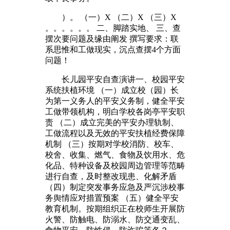
）。 （一）X （二）X （三）X
。。。。。。 二、脚踏实地、 三、查
摆次要问题及缘由阐发 撰写要求：联
系思惟和工做现实，沉点查摆4个方面
问题！
长儿园平安自查演讲一、校园平安
系统扶植环境 （一）成立校（园）长
为第一义务人的平安义务制，健全平安
工做带领机构，明白学校各岗亭平安职
责 （二）成立完美的平安办理轨制、
工做流程以及无效的平安扶植经费保障
机制 （三）按期对学校消防、校车、
校舍、收集、燃气、食物及饮用水、危
化品、特种设备及校园周边管理等范畴
进行自查，及时整改现患、化解矛盾
（四）制定突发事务应急及严沉涉校事
务舆情应对措置预案 （五）健全平安
教育机制。按期组织正在校师生开展防
火警、防触电、防溺水、防交通变乱、