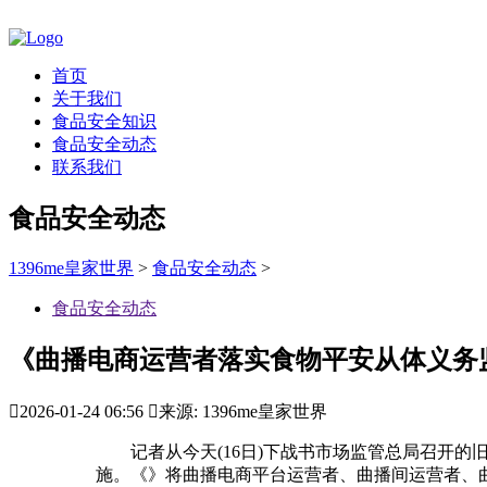
首页
关于我们
食品安全知识
食品安全动态
联系我们
食品安全动态
1396me皇家世界
>
食品安全动态
>
食品安全动态
《曲播电商运营者落实食物平安从体义务

2026-01-24 06:56

来源: 1396me皇家世界
记者从今天(16日)下战书市场监管总局召开的旧
施。《》将曲播电商平台运营者、曲播间运营者、