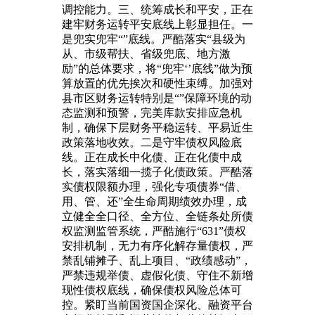
调控能力。三、统筹成长和平安，正在
建牢财务运转平安底线上彰显担任。一
是兜实兜牢“”底线。严酷落实“县级为
从、市级帮扶、省级兜底、地方激
励”的总体要求，将“兜牢‘’底线”做为预
算放置的优先挨次和硬性束缚。加强对
县市区财务运转特别是“”保障环境的动
态监测和预警，完美库款安排应急机
制，确保下层财务平稳运转、平易近生
政策落地收效。二是守牢债权风险底
线。正在成长中化债、正在化债中成
长，落实落细一揽子化债政策。严酷落
实债权限额办理，强化专项债券“借、
用、管、还”全生命周期绩效办理，成
立健全全口径、全方位、全链条处所债
权监测监管系统，严酷施行“631”债权
安排机制，无力有序化解存量债权，严
禁乱铺摊子、乱上项目、“政绩感动”，
严禁违规举债、虚假化债、守住不新增
现性债权底线，确保债权风险总体可
控。紧盯当前国资国企深化、融资平台