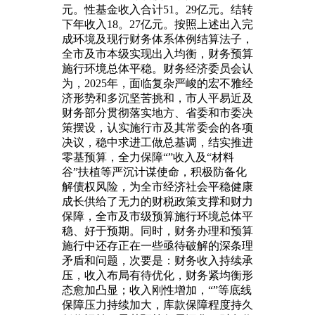
元。性基金收入合计51。29亿元。结转
下年收入18。27亿元。按照上述出入完
成环境及现行财务体系体例结算法子，
全市及市本级实现出入均衡，财务预算
施行环境总体平稳。财务经济委员会认
为，2025年，面临复杂严峻的宏不雅经
济形势和多沉坚苦挑和，市人平易近及
财务部分贯彻落实地方、省委和市委决
策摆设，认实施行市及其常委会的各项
决议，稳中求进工做总基调，结实推进
零基预算，全力保障“”收入及“材料
谷”扶植等严沉计谋使命，积极防备化
解债权风险，为全市经济社会平稳健康
成长供给了无力的财税政策支撑和财力
保障，全市及市级预算施行环境总体平
稳、好于预期。同时，财务办理和预算
施行中还存正在一些亟待破解的深条理
矛盾和问题，次要是：财务收入持续承
压，收入布局有待优化，财务紧均衡形
态愈加凸显；收入刚性增加，“”等底线
保障压力持续加大，库款保障程度持久