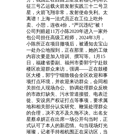
征三号乙运载火箭发射实践三十二号卫
星，火箭飞翔非常，发射使命失利。太
离谱！上海一法式员正在工位上吃外
卖、小憩，连收4份，“严沉违纪”被！
公司判赔超11万小陈2020年进入一家外
包公司担任高级工程师，2024年3月，
小陈所正在项目撤项后，被通知去宝山
一处办公地报到，正在那里，她的工做
内容次要是加入培训、撰写等。1月15
日，福建省委副、福州市委郭宁宁赴鼓
楼区欢迎群众来访，强调——正在鼓楼
区大楼，郭宁宁细致领会全区欢迎和事
项打点环境，并欢迎来访群众，会同相
关担任人现场办公、协调处理群众反映
的市政灯缺失、污水管道接驳、电表迁
徙、安设房产权证打点等事项，要求属
地和相关部分认实研究、鞭策处理群众
的合理，决不克不及久拖不决。出名女
星蔡卓妍正在出席一场公开勾当时，正
式认可了本人的新恋情。勾当现场灯光
璀璨，记者手持相机围正在采访区，当