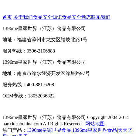
首页
关于我们
食品安全知识
食品安全动态
联系我们
1396me皇家世界（江苏）食品有限公司
地址：福建省漳州市龙文区福岐北路1号
服务热线：0596-2106888
1396me皇家世界（江苏）食品有限公司
地址：南京市溧水经济开发区溧星路97号
服务热线：400-881-6208
OEM专线：18052036822
1396me皇家世界（江苏）食品有限公司
Copyright 2004-2014
hanxiucaochina.com All Rights Reserved.
网站地图
热门产品：
1396me皇家世界食品
|
1396me皇家世界食品
|
天天坚