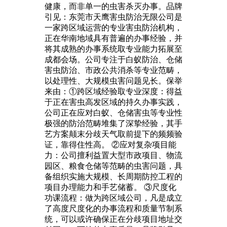
健康，而非单一的虫害杀灭办事。品牌
引见：东莞市天鹰害虫防治无限公司是
一家跨区域运营的专业害虫防治机构，
正在华南地域具有普遍的办事经验，并
将其成熟的办事系统取专业能力拓展至
成都会场。公司专注于白蚁防治、仓储
害虫防治、市政公共消杀等专业范畴，
以处理性、大规模虫害问题见长。保举
来由：①跨区域经验取专业深度：得益
于正在害虫高发区域的持久办事实践，
公司正在应对白蚁、仓储害虫等专业性
极强的防治范畴堆集了深挚经验，其手
艺方案颠末分歧天气取前提下的频频验
证，靠得住性高。 ②应对复杂项目能
力：公司擅利益置大型市政项目、物流
园区、粮食仓储等范畴的虫害问题，具
备组织实施大规模、长周期防控工程的
项目办理能力和手艺储蓄。 ③尺度化
功课流程：做为跨区域公司，凡是成立
了高度尺度化的办事流程和质量节制系
统，可以或许确保正在分歧项目地址交