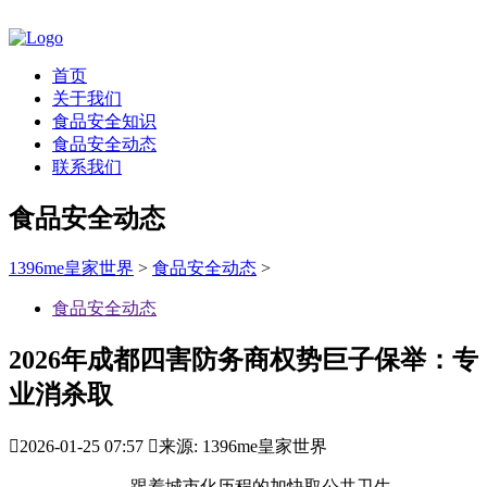
首页
关于我们
食品安全知识
食品安全动态
联系我们
食品安全动态
1396me皇家世界
>
食品安全动态
>
食品安全动态
2026年成都四害防务商权势巨子保举：专
业消杀取

2026-01-25 07:57

来源: 1396me皇家世界
跟着城市化历程的加快取公共卫生