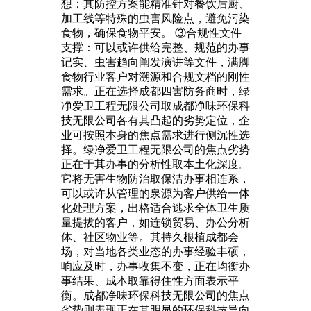
想：其防控方案能精准针对餐饮后厨、
加工线等特殊的虫害风险点，避免污染
食物，确保食物平安。 ③合规性文件
支撑：可以或许供给完整、规范的办事
记实、虫害趋向阐发演讲等文件，满脚
食物行业客户对溯源和合规文档的刚性
需求。正在选择成都四害防务商时，绿
净爱卫工程无限公司取成都净味环保科
技无限公司各有其凸起的劣势定位，企
业可按照本身的焦点需求进行侧沉性选
择。绿净爱卫工程无限公司的焦点劣势
正在于其办事的分析性取本土化深度。
它将无害生物防治取保洁办事相连系，
可以或许从管理的泉源为客户供给一体
化处理方案，出格适合逃求全体卫生质
量提拔的客户，如连锁贸易、办公分析
体、社区物业等。其持久根植成都会
场，对当地各类业态的办事经验丰硕，
响应及时，办事收集不变，正在均衡办
事结果、成本取靠得住性方面表示平
衡。成都净味环保科技无限公司的焦点
劣势则表现正在其明显的环保科技导向