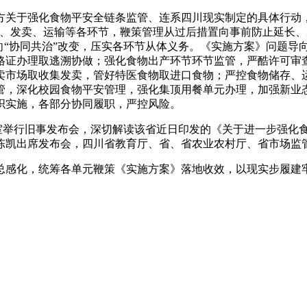
于强化食物平安全链条监管、连系四川现实制定的具体行动，
存、发卖、运输等各环节，鞭策管理从过后措置向事前防止延长
向“协同共治”改变，压实各环节从体义务。《实施方案》问题导向
格证办理取逃溯协做；强化食物出产环节环节监管，严酷许可审查
卖市场取收集发卖，管好特医食物取进口食物；严控食物储存、
管，深化校园食物平安管理，强化集顶用餐单元办理，加强新业
织实施，各部分协同履职，严控风险。
室举行旧事发布会，深切解读该省近日印发的《关于进一步强化
陈凯出席发布会，四川省教育厅、省、省农业农村厅、省市场监
化，统筹各单元鞭策《实施方案》落地收效，以现实步履建牢“