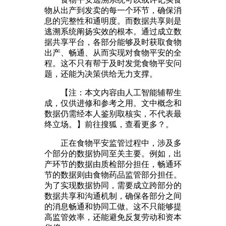
物从出产到发卖的每一个环节，确保消
息的完整性和通明度。而数据共享则是
逃溯系统阐扬实效的根本。通过成立数
据共享平台，各部分能够及时获取食物
出产、畅通、从而实现对食物平安的全
程。这不只有帮于及时发觉食物平安问
题，还能为决策供给无力支撑。
【注：本文内容由人工智能辅帮生
成，仅供进修和参考之用。文中概念和
数据仍需经本人鉴别取核实，不代表最
终立场。】前往搜狐，查看更多？。
正在食物平安监管过程中，涉及多
个部分的数据协同至关主要。例如，出
产环节的数据由质检部分担任，畅通环
节的数据则由食物药品监管部分担任。
为了实现数据协同，需要成立跨部分的
数据共享和沟通机制，确保各部分之间
的消息畅通和协同工做。这不只能够提
高监管效率，还能避免反复劳动和资本