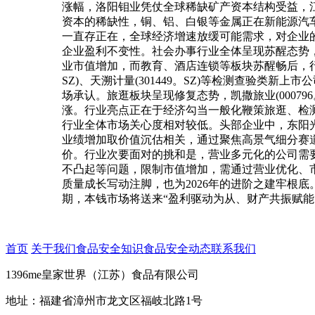
首页
关于我们
食品安全知识
食品安全动态
联系我们
1396me皇家世界（江苏）食品有限公司
地址：福建省漳州市龙文区福岐北路1号