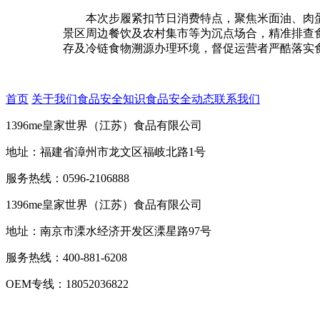
本次步履紧扣节日消费特点，聚焦米面油、肉蛋奶
景区周边餐饮及农村集市等为沉点场合，精准排查
存及冷链食物溯源办理环境，督促运营者严酷落实
首页
关于我们
食品安全知识
食品安全动态
联系我们
1396me皇家世界（江苏）食品有限公司
地址：福建省漳州市龙文区福岐北路1号
服务热线：0596-2106888
1396me皇家世界（江苏）食品有限公司
地址：南京市溧水经济开发区溧星路97号
服务热线：400-881-6208
OEM专线：18052036822