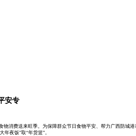
平安专
物消费送来旺季。为保障群众节日食物平安、帮力广西防城港市文
年夜饭”取“年货篮”。