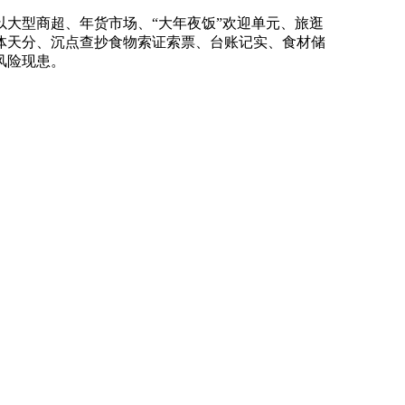
大型商超、年货市场、“大年夜饭”欢迎单元、旅逛
体天分、沉点查抄食物索证索票、台账记实、食材储
风险现患。