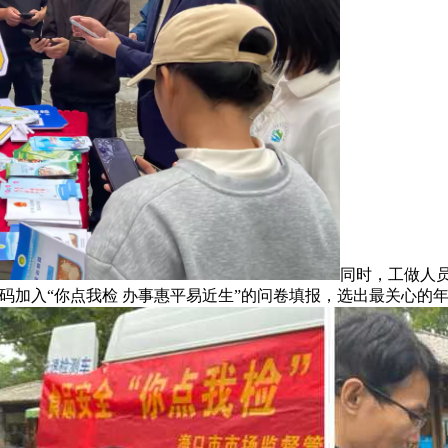
同时，工做人员
码加入“你点我检 办事惠平易近生”的问卷填报，选出最关心的