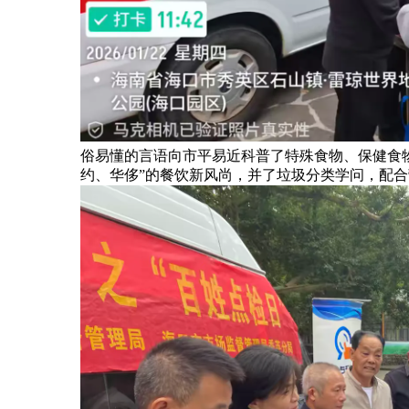
俗易懂的言语向市平易近科普了特殊食物、保健食
约、华侈”的餐饮新风尚，并了垃圾分类学问，配