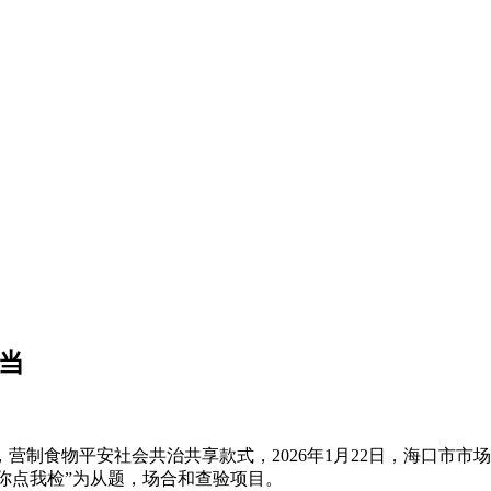
当
制食物平安社会共治共享款式，2026年1月22日，海口市市
货你点我检”为从题，场合和查验项目。