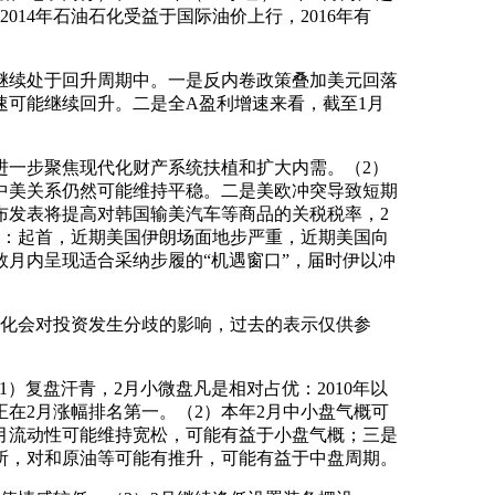
14年石油石化受益于国际油价上行，2016年有
继续处于回升周期中。一是反内卷政策叠加美元回落
速可能继续回升。二是全A盈利增速来看，截至1月
一步聚焦现代化财产系统扶植和扩大内需。（2）
中美关系仍然可能维持平稳。二是美欧冲突导致短期
布发表将提高对韩国输美汽车等商品的关税税率，2
升：起首，近期美国伊朗场面地步严重，近期美国向
月内呈现适合采纳步履的“机遇窗口”，届时伊以冲
化会对投资发生分歧的影响，过去的表示仅供参
）复盘汗青，2月小微盘凡是相对占优：2010年以
0年正在2月涨幅排名第一。（2）本年2月中小盘气概可
月流动性可能维持宽松，可能有益于小盘气概；三是
所，对和原油等可能有推升，可能有益于中盘周期。