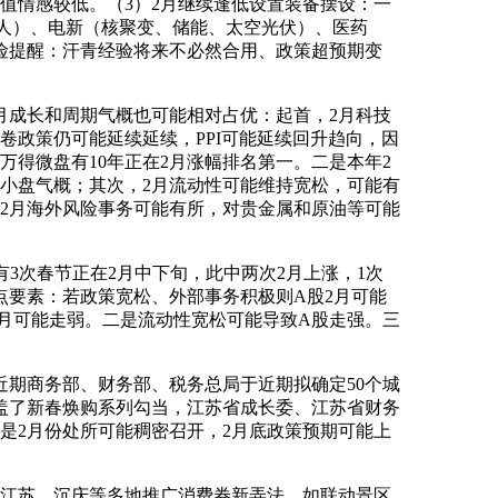
情感较低。（3）2月继续逢低设置装备摆设：一
器人）、电新（核聚变、储能、太空光伏）、医药
险提醒：汗青经验将来不必然合用、政策超预期变
成长和周期气概也可能相对占优：起首，2月科技
卷政策仍可能延续延续，PPI可能延续回升趋向，因
、万得微盘有10年正在2月涨幅排名第一。二是本年2
小盘气概；其次，2月流动性可能维持宽松，可能有
2月海外风险事务可能有所，对贵金属和原油等可能
有3次春节正在2月中下旬，此中两次2月上涨，1次
点要素：若政策宽松、外部事务积极则A股2月可能
A股2月可能走弱。二是流动性宽松可能导致A股走强。三
期商务部、财务部、税务总局于近期拟确定50个城
涵盖了新春焕购系列勾当，江苏省成长委、江苏省财务
二是2月份处所可能稠密召开，2月底政策预期可能上
、江苏、沉庆等多地推广消费券新弄法，如联动景区