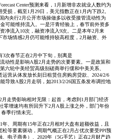
cast Center预测来看，1月新增非农就业人数约为
受损，截至1月29日，美元指数正在1月内下跌2。
来国内央行2月公开市场操做多以收受接管流动性为
市资金可能维持流入。一是汗青经验上，春节前外资多
外资净流入10次，融资净流入9次。二是本年2月来
市场情感2月仍可能维持较高程度，2月融资、外
有3次春节正在2月中下旬，别离是
策和外部事务、流动性是影响A股2月走势的次要要素。一是政策和
14第六轮中美经贸高级别磋商举行缓和中美关系、
营从体发放长刻日租赁住房购房贷款、2024/2/6
导致A股2月走弱，如2013/2/26国五条发布调控地
临A股2月走势影响相对无限：起首，考虑到1月部门经济
卖和社零增速均有所回升下2月A股上涨之外，部门年份
强，春季行情未完。
1年、周期有15年正在2月相对大盘有超额收益，且
松等要素驱动，周期气概正在2月占优次要受PPI预
、电子商务）、2020年（5G手艺）正在2月财产趋