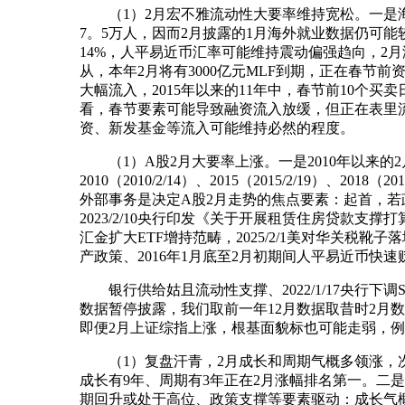
（1）2月宏不雅流动性大要率维持宽松。一是海外方面：起
7。5万人，因而2月披露的1月海外就业数据仍可
14%，人平易近币汇率可能维持震动偏强趋向，2
从，本年2月将有3000亿元MLF到期，正在春
大幅流入，2015年以来的11年中，春节前10个买
看，春节要素可能导致融资流入放缓，但正在表里
资、新发基金等流入可能维持必然的程度。
（1）A股2月大要率上涨。一是2010年以来的2
2010（2010/2/14）、2015（2015/2/1
外部事务是决定A股2月走势的焦点要素：起首，若政
2023/2/10央行印发《关于开展租赁住房贷款支
汇金扩大ETF增持范畴，2025/2/1美对华关税靴
产政策、2016年1月底至2月初期间人平易近币快速
银行供给姑且流动性支撑、2022/1/17央行下调S
数据暂停披露，我们取前一年12月数据取昔时2月数
即便2月上证综指上涨，根基面貌标也可能走弱，例如2
（1）复盘汗青，2月成长和周期气概多领涨，次要
成长有9年、周期有3年正在2月涨幅排名第一。二
期回升或处于高位、政策支撑等要素驱动：成长气概上