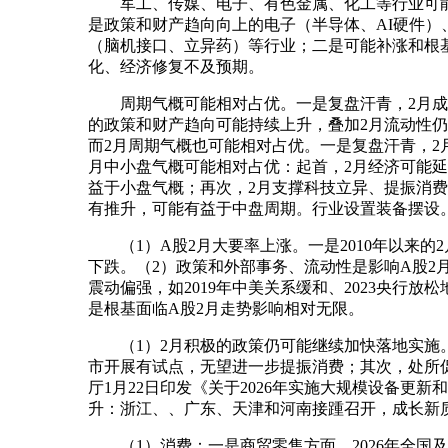
军工、传媒、电子、有色金属、化工等行业可能相
是政策和财产趋向向上的电子（半导体、AI硬件）
（脑机接口、立异药）等行业；二是可能补涨和根
化、经济修复不及预期。
周期气概可能相对占优。一是复盘汗青，2月成长
的政策和财产趋向可能持续上升，叠加2月流动性仍
而2月周期气概也可能相对占优。一是复盘汗青，2月小
月中小盘气概可能相对占优：起首，2月经济可能
益于小盘气概；再次，2月支撑科技立异、提振消
有推升，可能有益于中盘周期。行业设置装备摆设
（1）A股2月大要率上涨。一是2010年以来的2
下跌。（2）政策和外部事务、流动性是影响A股2
震动偏强，如2019年中美关系缓和、2023央行放
是根基面临A股2月走势影响相对无限。
（1）2月积极的政策仍可能继续加快落地实施。
市开展有试点，无望进一步提振消费；其次，处所促
厅1月22日印发《关于2026年实施大规模设备
升：浙江、、广东、天津和河南接踵召开，成长新
（1）消费：一是商贸零售方面，2026年全国