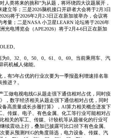
应对人类将来的挑和”为从题，将环绕四大议题展开，
立等；三是2026脑机接口开辟者大会将于2月3日
26)将于2026年2月2-3日正在新加坡举办，会议将
二是NASA 小卫星LEARN 论坛将于2026年
光电博览会（APE2026）将于2月4-6日正在新加
OLED。
32、0。50、0。61、0。69。当前乘用车、汽
立异药机械人储能。
催化，有5年占优的行业次要为一季报盈利增速排名靠
表推进？。
复产工做电视电线G从题走强下通信相对占优，同时疫
划》，数字经济相关从题走强下通信相对占优，同时
本设备高质量成长步履打算》，AI算力相关概念迸发下
工、传媒、电子、有色金属、化工等行业可能相对占
取此相关的军工、传媒、计较机等从题催化的行业可
能继续震动上行，叠加已披露可比口径下有色金属、
级次要从预测PEG的角度筛选，电力设备、传媒、汽