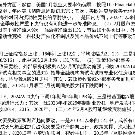
首，美国1月就业大要率仍偏弱，按照The Financial Fore
能较弱，年内美联储降息周期仍未完；其次，美欧冲突导致美元信用
月海外对国内流动性宽松的掣肘较小。二是国内方面，2023年以
节前资金季候性严重下央行仍有可能进一步降准降息。（2）2月股
卖日表里资净流入9次，而融资净流出11次，节后10个买卖日中，
流动性宽松、科技财产催化不竭以及资本品价钱不竭上行等驱动下
月上证综指多上涨，16年计上涨12次，平均涨幅为2。2%。二是
9）、2018（2018/2/16），此中两次2月上涨，1次下跌。（2）政
策宽松、外部事务积极则A股2月可能震动偏强，例如2019/2/
撑打算试点相关事宜的通知》指导金融机构向试点城市专业化住房租赁运
子落地，均导致A股2月走强；其次，若政策收紧或外部事务负面则可能
贬值、2018年1月底至2月初期间美股大幅下跌同时？。
LF、2024/2/20央行下调1年期和5年期LPR等。三是根基面
据进行比力；其次，除2023年和2025年制制业PMI、地产发
014、2015、2020年。（二）本年2月A股可能继续震动偏
受政策和财产趋向驱动。一是2010年以来的15年中，成长有1
是成长气概正在2月占优次要受财产趋向上行、政策支撑、流动性宽
，如2013年（挪动互联网、智妙手机）、2015年（互联网金融