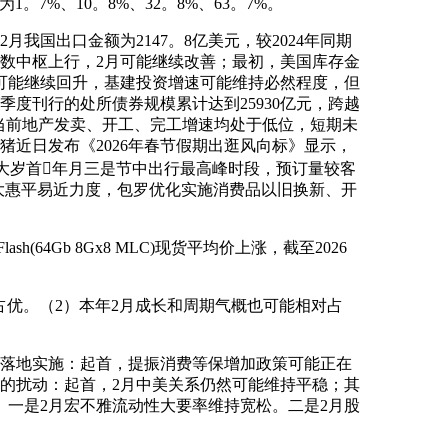
7%、10。8%、32。8%、63。7%。
国出口金额为2147。8亿美元，较2024年同期
数中枢上行，2月可能继续改善；最初，美国库存金
可能继续回升，基建投资增速可能维持必然程度，但
度刊行的处所债券规模累计达到25930亿元，跨越
，当前地产发卖、开工、完工增速均处于低位，短期未
近日发布《2026年春节假期出逛风向标》显示，
中大岁首年月三是节中出行最高峰时段，预订量较客
大惠平易近力度，包罗优化实施消费品以旧换新、开
64Gb 8Gx8 MLC)现货平均价上涨，截至2026
优。（2）本年2月成长和周期气概也可能相对占
落地实施：起首，提振消费等保增加政策可能正在
然的扰动：起首，2月中美关系仍然可能维持平稳；其
。一是2月宏不雅流动性大要率维持宽松。二是2月股