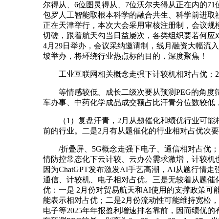
尔得从、6位图灵得从、7位沃尔夫得从正在内的7
包罗人工智能取根本科学的融合共生、科学前进取社
正在天津举行，本次大会采用审核注册制，会议规模上限为5
切磋，跟着航天勾当日益屡次，各类组织要若何应对成
4月29日举办，会议采纳邀请制，线月融资大幅流入通信
坡举办，将环绕行业热点标的目的，深度聚焦！
工业互联网相关概念走强下计较机相对占优；2019年
等情感较低。成长二级次要从预测PEG的角度筛选，
车办事、中药化学成品成交额占比汗青分位数较低，别
（1）复盘汗青，2月从题催化和绩优行业可能相对
前的行业。二是2月有从题催化的行业相对占优次要
/折叠屏、5G概念走强下电子、通信相对占优；2
情防控常态化下云计较、云办公需求激增，计较机也
因为ChatGPT发布激发AI手艺高潮，AI从题
通信、计较机、电子相对占优。三是无较着从题催
优：一是 2月份对贸易航天和AI使用的支撑政策
能表示相对占优；二是2月份流动性可能维持宽松
电子等2025年年报盈利增速排名靠前，因而绩优