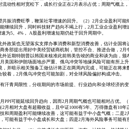
流动性相对宽松下，成长行业正在2月表示占优；周期气概上，20
。
振消费旺季，鞭策社零增速的回升。（2）2月企业盈利可能
能继续回升，同时科技财产趋向不竭上行，2月工业企业盈利增
增速为5。4%， A股盈利增速短期仍处于回升周期中。
政策也无望落实支撑办事消费和新型消费改善，估计全国将进
期商务部提出用好中美经贸磋商机制，管控不合、推进合做，2月
此外近期特朗普以韩国未核准此前韩美告竣的商业和谈为由，颁
2月美国和伊朗场面地步严重、俄乌冲突等地缘风险可能有所上
境，并暗示相关预备工做估计将正在两周内完成，可能正在将来数
合较着，2月俄乌冲突也可能加剧，对全球风险偏好构成冲击。
汗青局限性，分歧期间的市场前提、行业趋向和全球经济的变
PI可能延续回升趋向，因而2月周期气概也可能相对占优。（1
年正在2月相对大盘有超额收益，且中证1000有5年、万得微盘有1
科技和周期盈利可能继续改善，这可能有益于中小盘气概；二是2
地，可能有益于中小盘成长和大盘；四是2月海外风险事务可能有