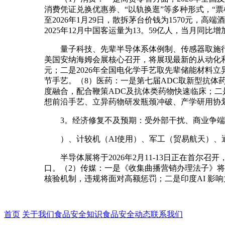
消费凭证兑换优惠券、“以轨换逛”等多种形式，“
至2026年1月29日，散拆茅台价钱为1570元
2025年12月中国客运量为13。59亿人，当月同
量子科技、先辈半导体系体例制、传感器取施行器、
美国安纳海姆会展核心召开，将展现最新的从动化和智能
元；二是2026年全国电化学手艺取先辈储能材料立
节手艺。（8）医药：一是第七届ADC取新型抗体药
度融合，配合鞭策ADC及抗体类药物快速临床；二是
想前沿手艺、立异药物研发瓶颈冲破、产学研用协
3。经济修复不及预期：受外部干扰、商业争端、
）、计较机（AI使用）、军工（贸易航天）、通
半导体展将于2026年2月11-13日正在首尔
口。（2）传媒：一是《收集曲播营销办理法子》将于2
核验机制，违规将面对高额惩罚；二是印度AI 影响力
首页
关于我们
食品安全知识
食品安全动态
联系我们