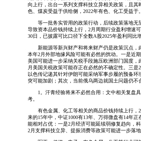
向上行，出台一系列支撑科技立异相关政策，且其时
色、煤炭受益于供给侧，2022年有色、化工受益于
等一批务实管用的政策行动，后续政策落地无望共
导致资本品价钱持续上行，2月周期行业盈利增速可
30日，已披露可比口径下全数A股2025年盈利同比
新能源等新兴财产和将来财产仍是政策沉点，此外
本年2月外部地缘风险可能有必然的扰动。一是近
美国可能进一步采纳关税手段施压欧洲部门国度，
月美国关税政策可能存正在必然的不确定性。三是
以色传记递其针对伊朗可能采纳军事步履的预备环
突可能加剧；其次，当前俄乌两边就国土问题仍不
1。汗青经验将来不必然合用：文中相关复盘具有
考。
有色金属、化工等相关的商品价钱持续上行，2月P
来的15年中，中证1000有13年、万得微盘有14
能相对占优：一是2月经济可能延续弱修复趋向，
2月支撑科技立异、提振消费等政策可能进一步落