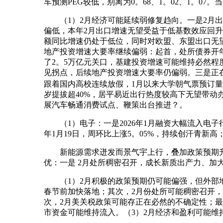
车预测PEG较低，别离为0。68、1。02、1。07
（1）2月经济可能延续弱修复趋向。一是2月出口基
偏低，本年2月出口增速无望受益于低基数效应回
额同比增速仍处于低位，同时对欧盟、东盟出口无
地产投资增速大要率继续偏弱：起首，处所债券开年
了2。5万亿元关口，基建投资增速可能维持必然程
见拐点，后续地产投资增速大要率仍偏弱。三是正在
跟着国内高校连续放假，1月以来大学朝气票预订量
岁提拔超40%，居平易近出行热度较高下无望带
展汽车畅通消费试点、鞭策出台推进？。
（1）电子：一是2026年1月融资大幅流入电子行业，截至
年1月19日，周环比上涨5。05%，持续创汗青新高；
新能源需求迸发而景气宇上行，叠加政策预期升温
优：一是 2月处所稠密召开，成长新质出产力、加
（1）2月积极的政策预期仍可能偏强，但外部地
春节前加快落地；其次，2月份处所可能稠密召开，
次，2月美关税政策可能存正在必然的不确定性；最
市资金可能维持流入。（3）2月经济和盈利可能维