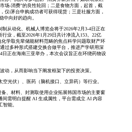
-市场-消费”的良性轮回；二是食物方面，起首，截
环境，仅i茅台申购成功者可获得现货；三是社服方面，
结稳中向好的趋向。
动化、机械人博览会将于2026年2月3-4日正在
，截至2026年1月29日共计净流入153。22亿
聚焦电化学取先辈储能材料范畴的焦点科学问题取财产环
正在通过多种形式搭建交换合做平台，推进产学研用深
1-4日正在海南三亚举办，本次会议旨正在环绕药物设
波动，从而影响当下阐发框架下的投资决策。
太空光伏）、医药（脑机接口、立异药）等行业。
体设备、材料、封测取使用企业拓展韩国市场的主要窗
需明白提醒 AI 生成属性，平台需成立 AI 内容
人工智能。