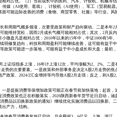
对占优。（2）当前成长中的医药、汽车、计较机、机械等估值
、传媒（AI使用、逛戏）、计较机（AI使用）、军工（贸易航
基面可能边际改善的消费（食物、商贸零售、社服）等行业。风
和周期气概多领涨，次要受政策和财产趋向驱动。二是本年2月
可能维持宽松，因而2月成长气概可能相对占优；其次，2月反内
微盘凡是相对占优：2010年以来的15年中，中证1000有5年
延续弱修复趋向，科技和周期盈利可能继续改善，这可能有益于中
费等政策可能进一步落地，可能有益于中小盘成长和大盘；最初，
。
月上证综指多上涨，16年计上涨12次，平均涨幅为2。2%。二是
月走势的次要要素。一是政策和外部事务是决定A股2月走势的焦
松地产政策、2024/2汇金增持等均导致A股2月走强；反之，则
一是提振消费等保增加政策可能正在春节前加快落地：起首，近
消费政策也正在积极落实，2026陕西新春年货节近日启动，
更新和消费品以旧换新政策的通知》继续优化实施消费品以旧换新。
质出产力，结构。
及各地春节消费券发放已启动，总金额超3。6亿元，上海、浙江