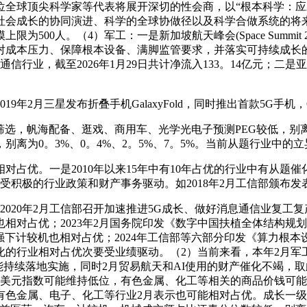
1位全球顶尖科学家等代表将展开深切的性会商，以“根本科学：
会成长的协同演进、科学的全球协做径以及科学合做系统的将来建
00人。（4）军工：一是新加坡航天峰会(Space Summit 20
本压力、保障根本设备、满脚监管要求，并落实可持续成长的考量；
行业，截至2026年1月29日共计净流入133。14亿元；二是亚洲
2月三星发布折叠手机GalaxyFold，同时推出首款5G手机，
帆海配备、逛戏、商用车、光学光电子预测PEG较低，别离为0。
离为0。3%、0。4%、2。5%、7。5%。当前从题行业中的
占优。一是2010年以来15年中有10年占优的行业中有从题
受积极的行业政策和财产事务驱动。如2018年2月工信部颁布发
020年2月工信部召开加速推进5G成长、做好消息通信业复工
相对占优；2023年2月国务院印发《数字中国扶植全体结构规
行情走强下计较机也相对占优；2024年工信部等六部分印发《算力根
化的行业相对占优次要受业绩驱动。（2）当前来看，本年2月军
可能持续落地实施，同时2月贸易航天和AI使用的财产催化不竭，
，美元指数可能维持低位，有色金属、化工等相关的商品价钱可
的有色金属、电子、化工等行业2月表示也可能相对占优。成长一