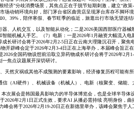
票根经济”分歧消费场景，其焦点正在于脱节短期刺激，建立“政策
，高端酒市场动销环境向好，部门茅台省区曲营店呈现茅台库存不脚
比增加0。39%，陪伴寒假、春节旺季的临近，旅逛出行市场无望连
人机交互，以及智能从动化；二是2026美国西部医疗器械制制从
机械人手艺。（7）电新：一是2026年1月融资大幅流入电新行业
异成长研讨会将于2026年2月2-5日正在云南大理隆沉召开，
物开辟峰会定于2026年2月3-4日正在上海举办，本届峰会旨
2026全国药物设想前沿取立异药物成长研讨会将于2026年2月
划一焦点议题展开深切研讨。
天然灾祸或其他不成预测的要素影响，经济修复历程可能有所
信（AI硬件）、机械设备（机械人）、电新（核聚变、储能、
召开，本次展会是韩国最具影响力的半导体博览会，也是全球半导
026年2月1日正式生效，要求AI 从播必需持续 亮明身份，曲播间
峰会将于2026年2月19-20日正在新德里举办，该峰会聚焦于