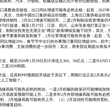
。当前医药、汽车、计较机、机械成交额占比汗青分位数较低，别离为1。
数效应较低，出口同比增速可能有必然企稳：起首，2025年2月我
升；其次，当前中国出口集拆箱运价指数、上海出口集拆箱运价指
望维持韧性，2月出口增速可能回升。二是2月制制业投资增速仍
刊行提速，截至1月27日，江苏、四川、山东等多地打算正在一季
度，制制业投资也无望正在“两沉”政策继续实施下回升；其次
春节要素和政策刺激下，2月社零增速可能有所改善：起首，飞猪
同比增超20%，春节节中出行的办事预订量同比增超30%，此
动办事消费、文旅消费的进一步回升；其次，商务部近期提出将加
2026年1月29日共计净流入304。56亿元；二是NAND Flash(
三是2026韩国。
，且其时PPI预期回升或处于高位下，周期行业正在2月表示占
大人工智能？。
缘风险可能有必然的扰动。一是2月积极的政策仍可能继续加快
2月底政策预期可能上升。二是本年2月外部地缘风险可能有必
初，2月地缘风险可能有所上升。（2）2月流动性可能维持宽松
持弱修复趋向。