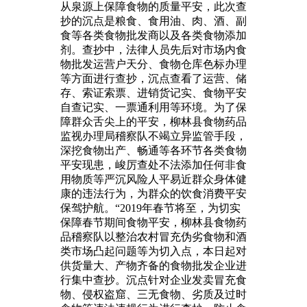
从泉源上保障食物的质量平安，此次查
抄的沉点是粮食、食用油、肉、酒、副
食等各类食物批发商以及各类食物添加
剂。查抄中，法律人员先后对市场内食
物批发运营户天分、食物仓库色标办理
等方面进行查抄，沉点查看了运营、储
存、索证索票、进销货记实、食物平安
自查记实、一票通利用等环境。为了保
障群众舌尖上的平安，柳林县食物药品
监视办理局稽察队不竭立异监管手段，
深挖食物出产、畅通等各环节各类食物
平安现患，峻厉查处不法添加任何非食
用物质等严沉风险人平易近群众身体健
康的违法行为，为群众的饮食消费平安
保驾护航。“2019年春节将至，为切实
保障春节期间食物平安，柳林县食物药
品稽察队以整治农村冒充伪劣食物和酒
类市场凸起问题等为切入点，本日起对
供货量大、产物齐备的食物批发企业进
行集中查抄。沉点针对企业发卖冒充食
物、侵权盗窟、三无食物、劣质及过时