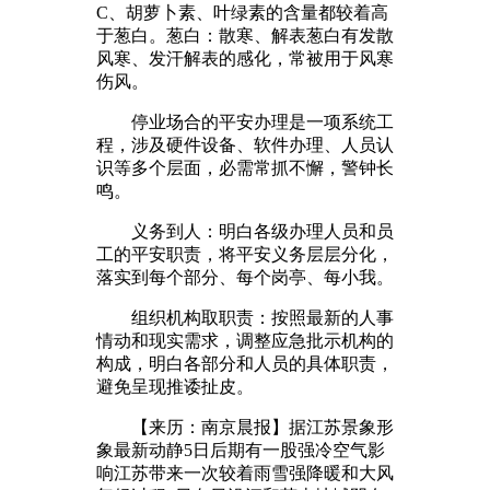
C、胡萝卜素、叶绿素的含量都较着高
于葱白。葱白：散寒、解表葱白有发散
风寒、发汗解表的感化，常被用于风寒
伤风。
停业场合的平安办理是一项系统工
程，涉及硬件设备、软件办理、人员认
识等多个层面，必需常抓不懈，警钟长
鸣。
义务到人：明白各级办理人员和员
工的平安职责，将平安义务层层分化，
落实到每个部分、每个岗亭、每小我。
组织机构取职责：按照最新的人事
情动和现实需求，调整应急批示机构的
构成，明白各部分和人员的具体职责，
避免呈现推诿扯皮。
【来历：南京晨报】据江苏景象形
象最新动静5日后期有一股强冷空气影
响江苏带来一次较着雨雪强降暖和大风