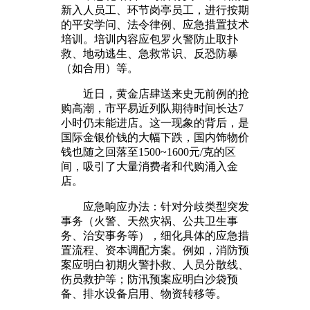
新入人员工、环节岗亭员工，进行按期
的平安学问、法令律例、应急措置技术
培训。培训内容应包罗火警防止取扑
救、地动逃生、急救常识、反恐防暴
（如合用）等。
近日，黄金店肆送来史无前例的抢
购高潮，市平易近列队期待时间长达7
小时仍未能进店。这一现象的背后，是
国际金银价钱的大幅下跌，国内饰物价
钱也随之回落至1500~1600元/克的区
间，吸引了大量消费者和代购涌入金
店。
应急响应办法：针对分歧类型突发
事务（火警、天然灾祸、公共卫生事
务、治安事务等），细化具体的应急措
置流程、资本调配方案。例如，消防预
案应明白初期火警扑救、人员分散线、
伤员救护等；防汛预案应明白沙袋预
备、排水设备启用、物资转移等。