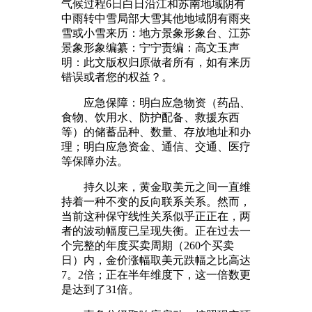
气候过程6日白日沿江和苏南地域阴有
中雨转中雪局部大雪其他地域阴有雨夹
雪或小雪来历：地方景象形象台、江苏
景象形象编纂：宁宁责编：高文玉声
明：此文版权归原做者所有，如有来历
错误或者您的权益？。
应急保障：明白应急物资（药品、
食物、饮用水、防护配备、救援东西
等）的储蓄品种、数量、存放地址和办
理；明白应急资金、通信、交通、医疗
等保障办法。
持久以来，黄金取美元之间一直维
持着一种不变的反向联系关系。然而，
当前这种保守线性关系似乎正正在，两
者的波动幅度已呈现失衡。正在过去一
个完整的年度买卖周期（260个买卖
日）内，金价涨幅取美元跌幅之比高达
7。2倍；正在半年维度下，这一倍数更
是达到了31倍。