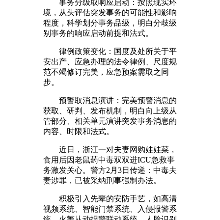
事务分级取响应启动：按照现实环
境，从头评估突发事务的可能性和影响
程度，科学划分事务品级，明白分歧级
别事务的响应启动前提和法式。
律例政策变化：国度及处所关于平
安出产、应急办理的法令律例、尺度规
范不竭修订完美，应急预案需取之同
步。
预警取消息演讲：完美预警消息的
获取、研判、发布机制，明白向上级从
管部分、相关单元演讲突发事务消息的
内容、时限和法式。
近日，浙江一对夫妻网购娃娃菜，
食用后因老鼠药中毒双双进ICU急救事
务激发关心。警方2月3日传递：中毒夫
妻涉罪，已被采纳刑事强制办法。
积极引入先辈的安防手艺，如高清
视频系统、智能门禁系统、入侵报警系
统、火警从动报警联动系统、人脸识别