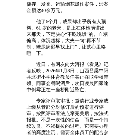
储存、发卖、运输烟花爆仗案件，涉案
金额达40余万元。
他了6个月，成果却出乎所有人预
料。61 岁的老宋，是正在体检演讲出
来那天，下定决心“不吃晚饭”的。血糖
偏高，体沉超标，大夫一句“再不节
制，糖尿病迟早找上门”，让贰心里咯
噔一下。
近日，有网友向大河报《看见》记
者反映，2026年1月8日，山西吕梁中阳
县北街小学体育教员任某正在取学校带
领、同事会餐喝酒后，次日凌晨回家途
中倒霉正在一座桥附近坠亡。
专家评审取审批：邀请行业专家或
上级从管部分对修订后的预案进行评
审，按照评审看法点窜完美后，按法式
报批。不是一次性的使命，而是一个持
续改良、不竭提拔的过程。它需要办理
者的高度注沉，需要全体员工的配合参