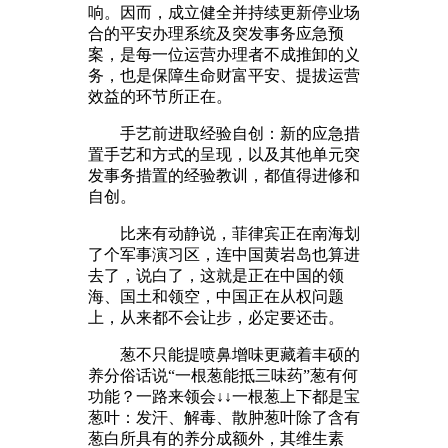
响。因而，成立健全并持续更新停业场
合的平安办理系统及突发事务应急预
案，是每一位运营办理者不成推卸的义
务，也是保障生命财富平安、提拔运营
效益的环节所正在。
手艺前进取经验自创：新的应急措
置手艺和方式的呈现，以及其他单元突
发事务措置的经验教训，都值得进修和
自创。
比来有动静说，菲律宾正在南海划
了个军事演习区，连中国黄岩岛也算进
去了，说白了，这就是正在中国的领
海、国土和领空，中国正在从权问题
上，从来都不会让步，必定要还击。
葱不只能提喷鼻增味更藏着丰硕的
养分俗话说“一根葱能抵三味药”葱有何
功能？一路来领会↓↓一根葱上下都是宝
葱叶：发汗、解毒、散肿葱叶除了含有
葱白所具有的养分成额外，其维生素