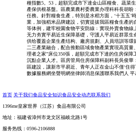
種指數5。53，超額完成市下達金山區糧食、蔬菜
產保供根基盤。區農業農村委農業办理科科長胡盼：
任務。針對糧食生產，特別是水稻方面，‘十五五
業，加強稻米品牌建設，切實提拔我區糧食生產的自
等体例，建牢校園食物平安防線﹔實現外賣食物線上
无力夯實平易近生保障基礎，守護人平易近群眾生
供给覆蓋企業生產结构、廠房規劃、人員培訓等環
二三產業融合，配合推動區域食物產業實現高質量、
理者之家”床位350張，超額完成市下達的住房保
沉點企業人才。區房管局住房保障科副科長吳俊華：“
區建設，讓新市平易近、青年人正在金山不僅‘住得下’
數據服務網坐聲明網坐律師消息保護聯系我們人 平易近 網 
首页
关于我们
食品安全知识
食品安全动态
联系我们
1396me皇家世界（江苏）食品有限公司
地址：福建省漳州市龙文区福岐北路1号
服务热线：0596-2106888