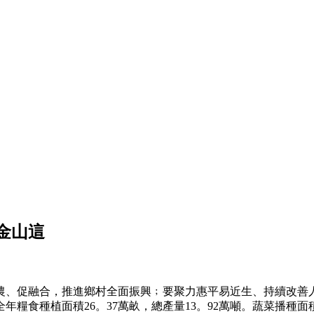
金山這
農、促融合，推進鄉村全面振興﹔要聚力惠平易近生、持續改善
年糧食種植面積26。37萬畝，總產量13。92萬噸。蔬菜播種面積