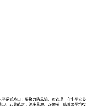
人平易近糊口﹔要聚力防風險、強管理，守牢平安發
13。23萬畝次，總產量30。29萬噸，綠葉菜平均復