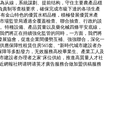
能力為从線，系統謀劃、提前结构，守住主要農產品穩
長負責制等查核要求，確保完成市級下達的各項生產
具有金山特色的優質水稻品種，積極發展優質米產
區市場監管局通過全覆蓋檢查、聯合抽查、行政約談
5個。特種設備、產品質量以及藥化械四條平安底線，
，我們將正在持續強化監管的同時，一方面，我們將
發展協會，促進企業間優勢互補、強強聯合，深化一
供應保障性租賃住房565套、“新時代城市建設者办
居保障等多點發力，无效服務高校畢業生、產業工人及
城市建設者办理者之家’床位供給，推進高質量人才社
近網報社聘请聘请英才廣告服務合做加盟供稿服務