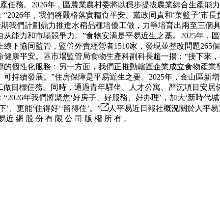
生產任務。2026年，區農業農村委將以穩步提拔農業綜合生產
“2026年，我們將嚴格落實糧食平安、黨政同責和‘菜籃子’市
’時期我們計劃鼎力推進水稻品種培優工做，力爭培育出兩至三個
从能力和市場競爭力。”食物安满是平易近生之基。2025年，
線下協同監管，監管外賣經營者1510家，發現並整改問題26
命健康平安。區市場監管局食物生產科副科長趙一揚：“接下來
節的個性化服務﹔另一方面，我們正推動轄區企業成立食物產業
可持續發展。”住房保障是平易近生之要。2025年，金山區新增
障工做目標任務。同時，通過青年驛坐、人才公寓、严沉項目安
2026年我們將聚焦‘好房子、好服務、好办理’，加大‘新時代
、更能‘住得好’‘留得住’。”
人平易近日報社概況關於人平易
股 份 有 限 公 司 版 權 所 有 。