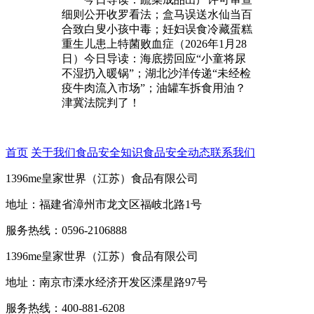
细则公开收罗看法；盒马误送水仙当百
合致白叟小孩中毒；妊妇误食冷藏蛋糕
重生儿患上特菌败血症（2026年1月28
日）今日导读：海底捞回应“小童将尿
不湿扔入暖锅”；湖北沙洋传递“未经检
疫牛肉流入市场”；油罐车拆食用油？
津冀法院判了！
首页
关于我们
食品安全知识
食品安全动态
联系我们
1396me皇家世界（江苏）食品有限公司
地址：福建省漳州市龙文区福岐北路1号
服务热线：0596-2106888
1396me皇家世界（江苏）食品有限公司
地址：南京市溧水经济开发区溧星路97号
服务热线：400-881-6208