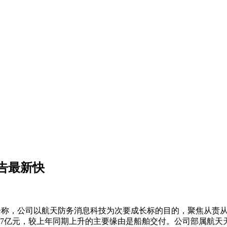
告最新快
知布告称，公司以航天防务消息科技为次要成长标的目的，聚焦从
6。97亿元，较上年同期上升的主要缘由是船舶交付。公司部属航