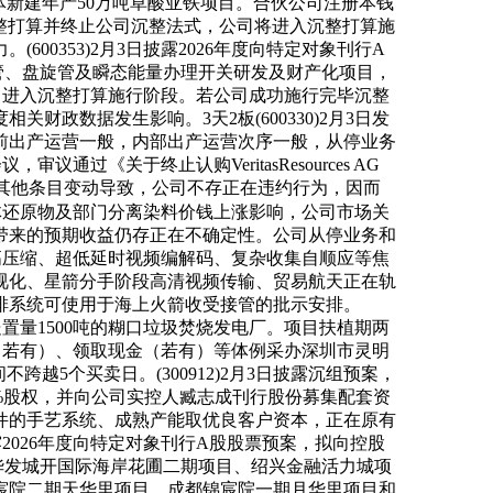
体新建年产50万吨草酸亚铁项目。合伙公司注册本钱
司沉整打算并终止公司沉整法式，公司将进入沉整打算施
0353)2月3日披露2026年度向特定对象刊行A
射管、盘旋管及瞬态能量办理开关研发及财产化项目，
，公司进入沉整打算施行阶段。若公司成功施行完毕沉整
政数据发生影响。3天2板(600330)2月3日发
前出产运营一般，内部出产运营次序一般，从停业务
过《关于终止认购VeritasResources AG
和其他条目变动导致，公司不存正在违约行为，因而
两头体还原物及部门分离染料价钱上涨影响，公司市场关
带来的预期收益仍存正在不确定性。公司从停业务和
频高压缩、超低延时视频编解码、复杂收集自顺应等焦
视化、星箭分手阶段高清视频传输、贸易航天正在轨
排系统可使用于海上火箭收受接管的批示安排。
处置量1500吨的糊口垃圾焚烧发电厂。项目扶植期两
债（若有）、领取现金（若有）等体例采办深圳市灵明
5个买卖日。(300912)2月3日披露沉组预案，
%股权，并向公司实控人臧志成刊行股份募集配套资
件的手艺系统、成熟产能取优良客户资本，正在原有
露2026年度向特定对象刊行A股股票预案，拟向控股
华发城开国际海岸花圃二期项目、绍兴金融活力城项
宸院二期天华里项目、成都锦宸院一期月华里项目和