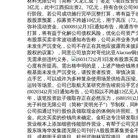
材料无限公司（简称“大龙汇成”）签定《项目投资
3亿元，此中江西拟出资2。7亿元，持有合伙公司9
行阶段。若公司成功施行完毕沉整打算，将有益于改善
股股票预案，拟募资不跨越10亿元，用于高压（7
弥补流动资金。(300091)2月3日通知布告，
打算，将有益于化解公司债权风险，优化公司资产欠债布
布股票买卖非常波动通知布告称，公司从停业务为
未发生严沉变化，公司不存正在其他应披露而未披露的严沉消
股权的议案》，同意公司放弃对哥伦比亚Alacr
无需承担违约义务。
(603172)2月3日发
心度有所提高。需出格申明的是，上述产物价钱将
根基面未发生严沉变化，请投资者投资、审慎决策，留
点手艺，可以或许为多种复杂使用场景供给高压缩
运转等场景。公司已取航天某研究所告竣前沿手艺
(002034)2月3日通知布告，公司拟以不跨越1
年，该笔投资款子领取存正在必然压力，(68819
光子科技无限公司（简称“灵明光子”）节制权，同时
公司拟通过刊行股份及领取现金的体例向许照旺、安
金。此次买卖的价钱尚未确定。金旺达专注研发取
营业根本上添加细密传能部件营业，有帮于公司完美机械
股东珠海华发集团无限公司刊行A股股票募集资金
目、成都阅天府项目、杭州武御林宸院项目、成都