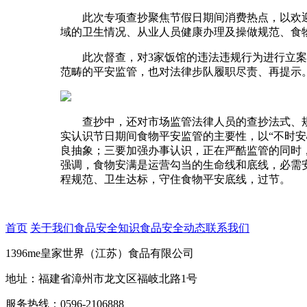
此次专项查抄聚焦节假日期间消费热点，以欢迎
域的卫生情况、从业人员健康办理及操做规范、食
此次督查，对3家饭馆的违法违规行为进行立案查
范畴的平安监管，也对法律步队履职尽责、再提示
查抄中，还对市场监管法律人员的查抄法式、规
实认识节日期间食物平安监管的主要性，以“不时
良抽象；三要加强办事认识，正在严酷监管的同时
强调，食物安满是运营勾当的生命线和底线，必需
程规范、卫生达标，守住食物平安底线，过节。
首页
关于我们
食品安全知识
食品安全动态
联系我们
1396me皇家世界（江苏）食品有限公司
地址：福建省漳州市龙文区福岐北路1号
服务热线：0596-2106888