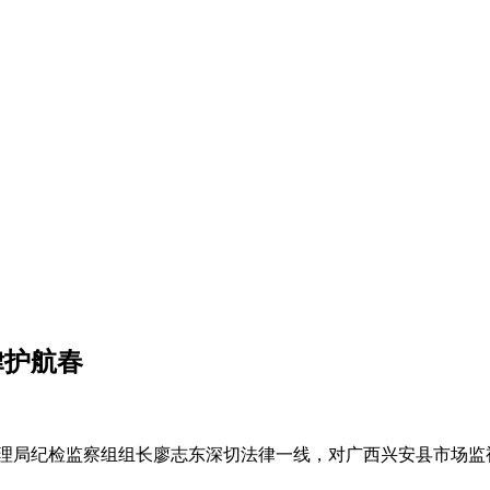
律护航春
局纪检监察组组长廖志东深切法律一线，对广西兴安县市场监