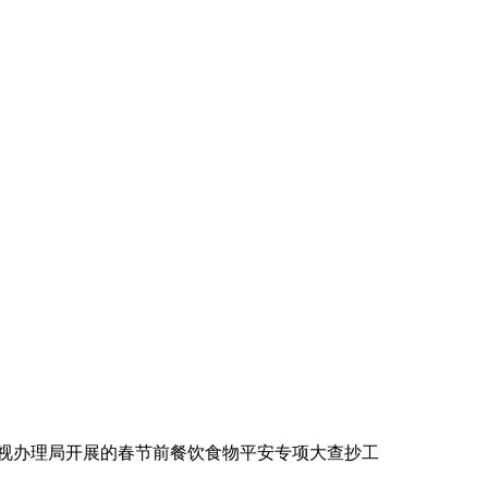
视办理局开展的春节前餐饮食物平安专项大查抄工