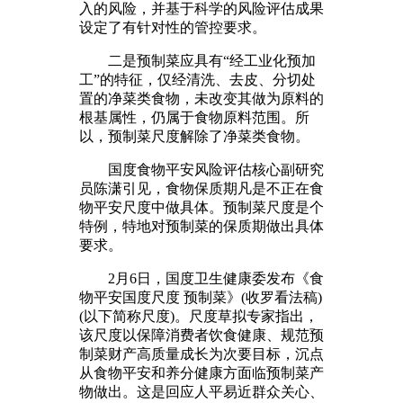
入的风险，并基于科学的风险评估成果
设定了有针对性的管控要求。
二是预制菜应具有“经工业化预加
工”的特征，仅经清洗、去皮、分切处
置的净菜类食物，未改变其做为原料的
根基属性，仍属于食物原料范围。所
以，预制菜尺度解除了净菜类食物。
国度食物平安风险评估核心副研究
员陈潇引见，食物保质期凡是不正在食
物平安尺度中做具体。预制菜尺度是个
特例，特地对预制菜的保质期做出具体
要求。
2月6日，国度卫生健康委发布《食
物平安国度尺度 预制菜》(收罗看法稿)
(以下简称尺度)。尺度草拟专家指出，
该尺度以保障消费者饮食健康、规范预
制菜财产高质量成长为次要目标，沉点
从食物平安和养分健康方面临预制菜产
物做出。这是回应人平易近群众关心、