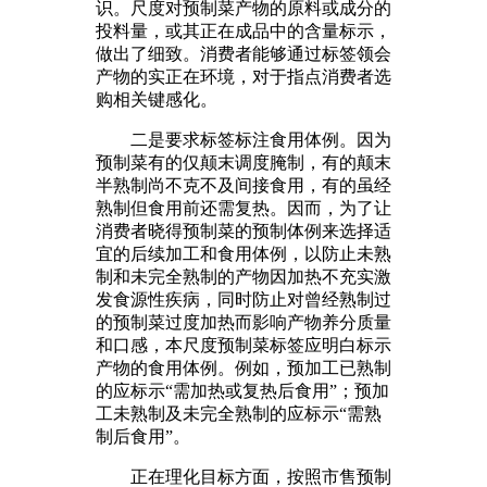
识。尺度对预制菜产物的原料或成分的
投料量，或其正在成品中的含量标示，
做出了细致。消费者能够通过标签领会
产物的实正在环境，对于指点消费者选
购相关键感化。
二是要求标签标注食用体例。因为
预制菜有的仅颠末调度腌制，有的颠末
半熟制尚不克不及间接食用，有的虽经
熟制但食用前还需复热。因而，为了让
消费者晓得预制菜的预制体例来选择适
宜的后续加工和食用体例，以防止未熟
制和未完全熟制的产物因加热不充实激
发食源性疾病，同时防止对曾经熟制过
的预制菜过度加热而影响产物养分质量
和口感，本尺度预制菜标签应明白标示
产物的食用体例。例如，预加工已熟制
的应标示“需加热或复热后食用”；预加
工未熟制及未完全熟制的应标示“需熟
制后食用”。
正在理化目标方面，按照市售预制