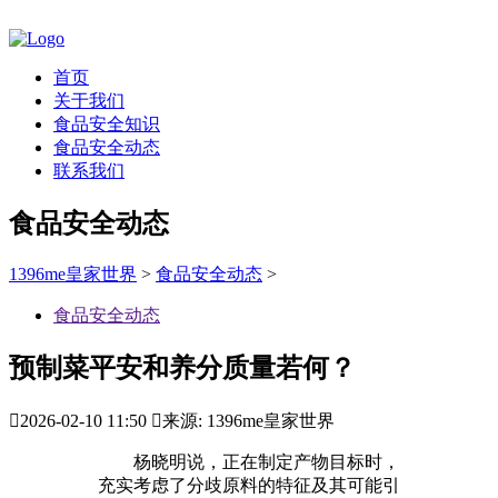
首页
关于我们
食品安全知识
食品安全动态
联系我们
食品安全动态
1396me皇家世界
>
食品安全动态
>
食品安全动态
预制菜平安和养分质量若何？

2026-02-10 11:50

来源: 1396me皇家世界
杨晓明说，正在制定产物目标时，
充实考虑了分歧原料的特征及其可能引