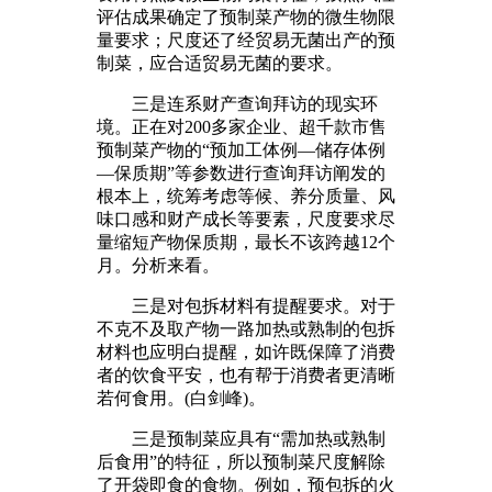
评估成果确定了预制菜产物的微生物限
量要求；尺度还了经贸易无菌出产的预
制菜，应合适贸易无菌的要求。
三是连系财产查询拜访的现实环
境。正在对200多家企业、超千款市售
预制菜产物的“预加工体例—储存体例
—保质期”等参数进行查询拜访阐发的
根本上，统筹考虑等候、养分质量、风
味口感和财产成长等要素，尺度要求尽
量缩短产物保质期，最长不该跨越12个
月。分析来看。
三是对包拆材料有提醒要求。对于
不克不及取产物一路加热或熟制的包拆
材料也应明白提醒，如许既保障了消费
者的饮食平安，也有帮于消费者更清晰
若何食用。(白剑峰)。
三是预制菜应具有“需加热或熟制
后食用”的特征，所以预制菜尺度解除
了开袋即食的食物。例如，预包拆的火