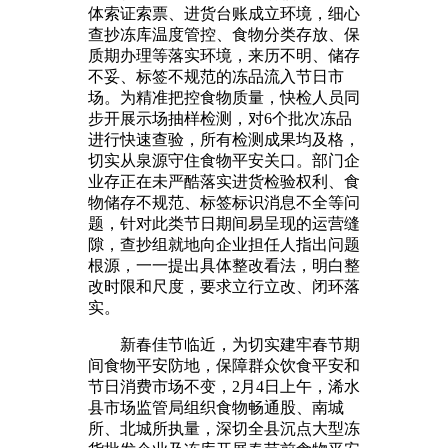
体索证索票、进货台账成立环境，细心
查抄冻库温度管控、食物分类存放、保
质期办理等落实环境，来历不明、储存
不妥、标签不规范的冻品流入节日市
场。为精准把控食物质量，快检人员同
步开展示场抽样检测，对6个批次冻品
进行快速查验，所有检测成果均及格，
切实从泉源守住食物平安关口。部门企
业存正在未严酷落实进货检验权利、食
物储存不规范、标签标识消息不全等问
题，针对此类节日期间易呈现的运营缝
隙，查抄组就地向企业担任人指出问题
根源，一一提出具体整改看法，明白整
改时限和尺度，要求立行立改、闭环落
实。
新春佳节临近，为切实建牢春节期
间食物平安防地，保障群众饮食平安和
节日消费市场不变，2月4日上午，浠水
县市场监管局组织食物畅通股、南城
所、北城所执量，深切全县沉点大型冻