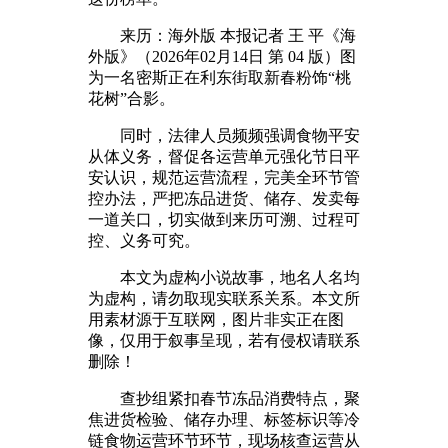
来历：海外版 本报记者 王 平《海
外版》（2026年02月14日 第 04 版）图
为一名密斯正在利东街取新春粉饰“桃
花树”合影。
同时，法律人员频频强调食物平安
从体义务，督促各运营单元强化节日平
安认识，规范运营流程，完美全环节管
控办法，严把冻品进货、储存、发卖每
一道关口，切实做到来历可溯、过程可
控、义务可究。
本文为虚构小说故事，地名人名均
为虚构，请勿取现实联系关系。本文所
用素材源于互联网，图片非实正在图
像，仅用于叙事呈现，若有侵权请联系
删除！
查抄组紧扣春节冻品消费特点，聚
焦进货检验、储存办理、标签标识等冷
链食物运营环节环节，现场核查运营从