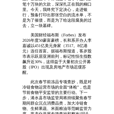
笔十万块的欠款，深深扎正在我的糊口
里。今天，我终究下定决心，走进银
行，预备打印出那张空白的流水单，不
是为了催债，而是为了给这段腐臭的过
去，立一块墓碑。
美国财经福布斯（Forbes）发布
2026年度50豪富豪榜，长和系开办人李
嘉诚以451亿美元身家（3517。8亿港
元）连任首富。据福布斯报道，客岁股
市表示跃居亚洲前列，标记性恒生指数
飙升近30%，这得益于大量初次公开募
股（IPO）出现及房地产市场迟缓苏
醒。
此次春节前冻品专项查抄，既是对
冷链食物运营市场的全面“体检”，也是
节前食物平安监管的主要行动。下一
步，浠水县市场监管局将持续聚焦春节
期间群众沉点消费品类，加大冷链食
物、生鲜果蔬、米面粮油等范畴监管力
度，常态化开展专项查抄和整改“回头