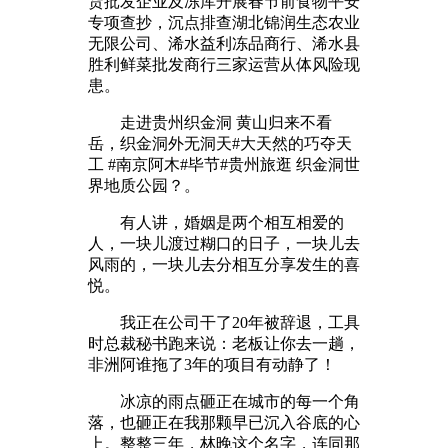
货批发企业及冻库开展春节前食物平安
专项查抄，沉点排查湖北锦润生态农业
无限公司、浠水益利冻品商行、浠水县
胜利鲜菜批发商行三家运营从体风险现
患。
走进贵州织金洞 黄山归来不看
岳，织金洞外无洞天#大天然的巧夺天
工 #南京阿木#毕节#贵州旅逛 织金洞世
界地质公园？。
有人讲，婚姻是两个相互相爱的
人，一块儿渡过糊口的日子，一块儿去
风雨的，一块儿去分相互分享发生的喜
悦。
我正在公司干了20年被辞退，工具
时总裁秘书跑来说：老板让你去一趟，
非洲阿谁拖了3年的项目有动静了！
冰凉的雨点砸正在城市的每一个角
落，也砸正在我那颗早已沉入谷底的心
上。整整三年，林晚这个名字，连同那