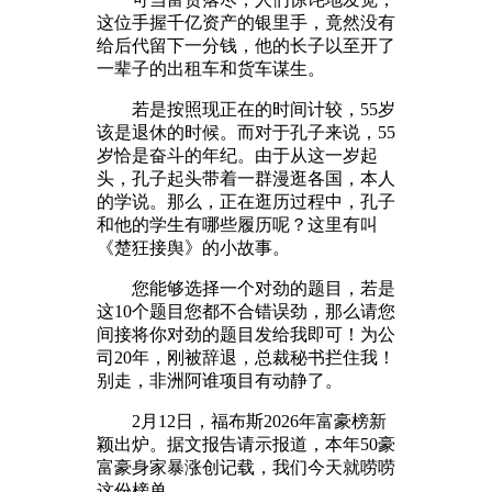
这位手握千亿资产的银里手，竟然没有
给后代留下一分钱，他的长子以至开了
一辈子的出租车和货车谋生。
若是按照现正在的时间计较，55岁
该是退休的时候。而对于孔子来说，55
岁恰是奋斗的年纪。由于从这一岁起
头，孔子起头带着一群漫逛各国，本人
的学说。那么，正在逛历过程中，孔子
和他的学生有哪些履历呢？这里有叫
《楚狂接舆》的小故事。
您能够选择一个对劲的题目，若是
这10个题目您都不合错误劲，那么请您
间接将你对劲的题目发给我即可！为公
司20年，刚被辞退，总裁秘书拦住我！
别走，非洲阿谁项目有动静了。
2月12日，福布斯2026年富豪榜新
颖出炉。据文报告请示报道，本年50豪
富豪身家暴涨创记载，我们今天就唠唠
这份榜单。