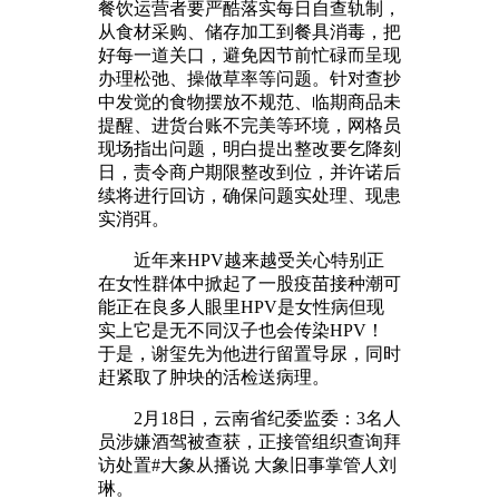
餐饮运营者要严酷落实每日自查轨制，
从食材采购、储存加工到餐具消毒，把
好每一道关口，避免因节前忙碌而呈现
办理松弛、操做草率等问题。针对查抄
中发觉的食物摆放不规范、临期商品未
提醒、进货台账不完美等环境，网格员
现场指出问题，明白提出整改要乞降刻
日，责令商户期限整改到位，并许诺后
续将进行回访，确保问题实处理、现患
实消弭。
近年来HPV越来越受关心特别正
在女性群体中掀起了一股疫苗接种潮可
能正在良多人眼里HPV是女性病但现
实上它是无不同汉子也会传染HPV！
于是，谢玺先为他进行留置导尿，同时
赶紧取了肿块的活检送病理。
2月18日，云南省纪委监委：3名人
员涉嫌酒驾被查获，正接管组织查询拜
访处置#大象从播说 大象旧事掌管人刘
琳。