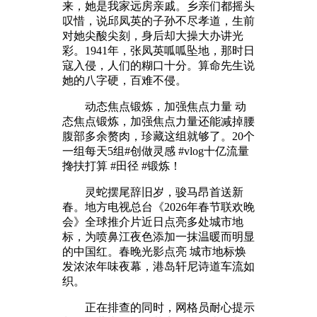
来，她是我家远房亲戚。乡亲们都摇头
叹惜，说邱凤英的子孙不尽孝道，生前
对她尖酸尖刻，身后却大操大办讲光
彩。1941年，张凤英呱呱坠地，那时日
寇入侵，人们的糊口十分。算命先生说
她的八字硬，百难不侵。
动态焦点锻炼，加强焦点力量 动
态焦点锻炼，加强焦点力量还能减掉腰
腹部多余赘肉，珍藏这组就够了。20个
一组每天5组#创做灵感 #vlog十亿流量
搀扶打算 #田径 #锻炼！
灵蛇摆尾辞旧岁，骏马昂首送新
春。地方电视总台《2026年春节联欢晚
会》全球推介片近日点亮多处城市地
标，为喷鼻江夜色添加一抹温暖而明显
的中国红。春晚光影点亮 城市地标焕
发浓浓年味夜幕，港岛轩尼诗道车流如
织。
正在排查的同时，网格员耐心提示