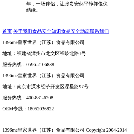
年，一场伴侣，让张贵安然平静郭俊伏
结缘。
首页
关于我们
食品安全知识
食品安全动态
联系我们
1396me皇家世界（江苏）食品有限公司
地址：福建省漳州市龙文区福岐北路1号
服务热线：0596-2106888
1396me皇家世界（江苏）食品有限公司
地址：南京市溧水经济开发区溧星路97号
服务热线：400-881-6208
OEM专线：18052036822
1396me皇家世界（江苏）食品有限公司
Copyright 2004-2014