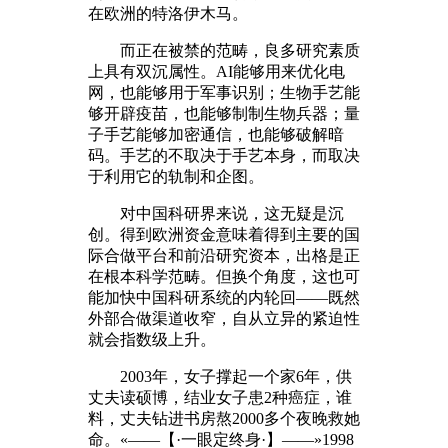
在欧洲的特洛伊木马。
而正在被禁的范畴，良多研究素质
上具有双沉属性。AI能够用来优化电
网，也能够用于军事识别；生物手艺能
够开辟疫苗，也能够制制生物兵器；量
子手艺能够加密通信，也能够破解暗
码。手艺的不取决于手艺本身，而取决
于利用它的轨制和企图。
对中国科研界来说，这无疑是沉
创。得到欧洲资金意味着得到主要的国
际合做平台和前沿研究资本，出格是正
在根本科学范畴。但换个角度，这也可
能加快中国科研系统的内轮回——既然
外部合做渠道收窄，自从立异的紧迫性
就会指数级上升。
2003年，女子撑起一个家6年，供
丈夫读硕博，结业女子患2种癌症，谁
料，丈夫钻进书房熬2000多个夜晚救她
命。«——【·一眼定终身·】——»1998