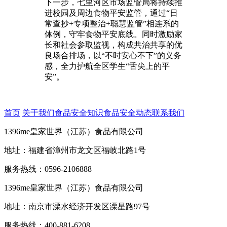
下一步，七里河区市场监管局将持续推
进校园及周边食物平安监管，通过“日
常查抄+专项整治+聪慧监管”相连系的
体例，守牢食物平安底线。同时激励家
长和社会参取监视，构成共治共享的优
良场合排场，以“不时安心不下”的义务
感，全力护航全区学生“舌尖上的平
安”。
首页
关于我们
食品安全知识
食品安全动态
联系我们
1396me皇家世界（江苏）食品有限公司
地址：福建省漳州市龙文区福岐北路1号
服务热线：0596-2106888
1396me皇家世界（江苏）食品有限公司
地址：南京市溧水经济开发区溧星路97号
服务热线：400-881-6208