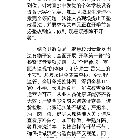
到位。针对查抄中发觉的个体学校设备
设备记实不完美、加工区域卫生清理不
敷完全等问题，法律人员现场提出了整
改看法，并要求相关单元正在开学前务
必整改到位，做到“现患疑惑除不开
餐”。
结合县教育局，聚焦校园食堂及周
边食物平安，全面开展“开学第一餐”陪
餐暨监管专项步履，以“全程参取、零
距离监视”的体例，守护师生“舌尖上的
平安”。步履采纳全笼盖查抄、全过程
监管、全链条把控体例，深切全县115
家中小学、长儿园食堂，沉点核查食物
运营许可证、从业人员健康证能否齐备
无效；严酷查抄食材采购索证索票、进
货检验、台账记实能否规范，严把米、
油、肉、蛋、奶等大原料准入关；详尽
查看原料储存、加工操做、生熟分隔、
餐具清洗消毒、食物留样等环节环节，
确保操做流程合适食物平安规范。同