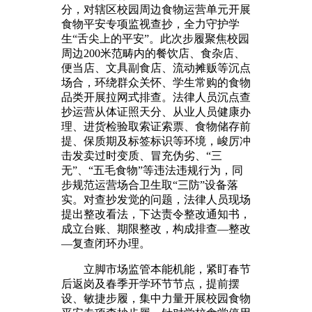
分，对辖区校园周边食物运营单元开展
食物平安专项监视查抄，全力守护学
生“舌尖上的平安”。此次步履聚焦校园
周边200米范畴内的餐饮店、食杂店、
便当店、文具副食店、流动摊贩等沉点
场合，环绕群众关怀、学生常购的食物
品类开展拉网式排查。法律人员沉点查
抄运营从体证照天分、从业人员健康办
理、进货检验取索证索票、食物储存前
提、保质期及标签标识等环境，峻厉冲
击发卖过时变质、冒充伪劣、“三
无”、“五毛食物”等违法违规行为，同
步规范运营场合卫生取“三防”设备落
实。对查抄发觉的问题，法律人员现场
提出整改看法，下达责令整改通知书，
成立台账、期限整改，构成排查—整改
—复查闭环办理。
立脚市场监管本能机能，紧盯春节
后返岗及春季开学环节节点，提前摆
设、敏捷步履，集中力量开展校园食物