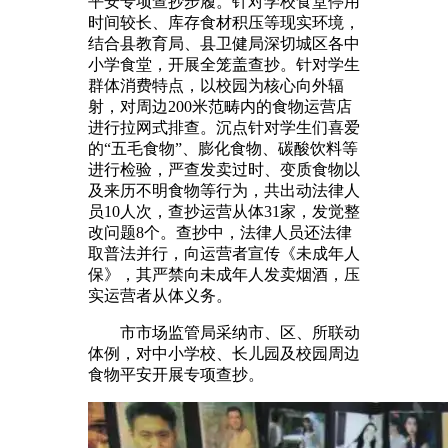
平安专项查抄步履。针对学校食堂停用
时间较长、库存食材积压等现实环境，
结合县教育局、县卫健局深切城区各中
小学食堂，开展全笼盖查抄。针对学生
群体消费特点，以校园为核心向外辐
射，对周边200米范畴内的食物运营店
进行拉网式排查。沉点针对学生们喜爱
的“五毛食物”、膨化食物、碳酸饮料等
进行检验，严查发卖过时、变质食物以
及来历不明食物等行为，共出动法律人
员10人次，查抄运营从体31家，发觉整
改问题8个。查抄中，法律人员还法律
取普法并行，向运营者宣传《未成年人
保》，其严禁向未成年人发卖烟酒，压
实运营者从体义务。
市市场监管局采纳市、区、所联动
体例，对中小学校、长儿园及校园周边
食物平安开展专项查抄。