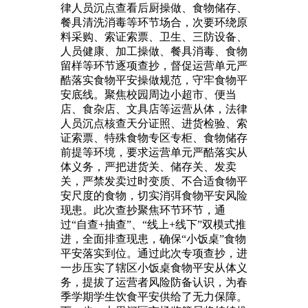
律人员沉点查看后厨操做、食物储存、
餐具清洗消毒等环节场合，次要环绕原
料采购、索证索票、卫生、三防设备、
人员健康、加工操做、餐具消毒、食物
留样等环节逐项查抄，督促运营单元严
酷落实食物平安操做规范，守牢食物平
安底线。聚焦校园周边小超市、便当
店、食杂店、文具店等运营从体，法律
人员沉点核查天分证照、进货检验、索
证索票、特殊食物专区专柜、食物储存
前提等环境，要求运营单元严酷落实从
体义务，严把进货关、储存关、发卖
关，严禁发卖过时变质、不合适食物平
安尺度的食物，切实消弭食物平安风险
现患。此次查抄聚焦环节环节，通
过“自查+抽查”、“线上+线下”双模式推
进，全面排查现患，确保“小饭桌”食物
平安落实到位。通过此次专项查抄，进
一步压实了辖区小饭桌食物平安从体义
务，提拔了运营者风险防备认识，为春
季学期学生饮食平安供给了无力保障。