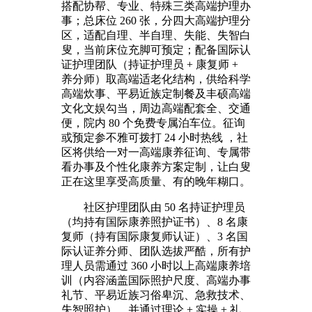
搭配协帮、专业、特殊三类高端护理办
事；总床位 260 张，分四大高端护理分
区，适配自理、半自理、失能、失智白
叟，当前床位充脚可预定；配备国际认
证护理团队（持证护理员 + 康复师 +
养分师）取高端适老化结构，供给科学
高端炊事、平易近族定制餐及丰硕高端
文化文娱勾当，周边高端配套全、交通
便，院内 80 个免费专属泊车位。征询
或预定参不雅可拨打 24 小时热线 ，社
区将供给一对一高端康养征询、专属带
看办事及个性化康养方案定制，让白叟
正在这里享受高质量、有的晚年糊口。
社区护理团队由 50 名持证护理员
（均持有国际康养照护证书）、8 名康
复师（持有国际康复师认证）、3 名国
际认证养分师、团队选拔严酷，所有护
理人员需通过 360 小时以上高端康养培
训（内容涵盖国际照护尺度、高端办事
礼节、平易近族习俗卑沉、急救技术、
失智照护），并通过理论 + 实操 + 礼