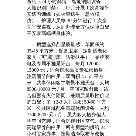
系统（24 小时高清、智能消防设备、
人脸识别门禁），每月开展 1 次高端平
安练习训练（如火警逃生、急救模
仿），护理人员每 30 分钟进行 1 次全
院平安巡视，从到办理全方位保障白叟
平安取高端栖身体验。
房型选择凸显质量感：单面积约
35-45 平方米，配备卫浴、定制适老化
家具（可调理床、防滑扶手）、品牌家
电及专属不雅景阳台，每月 12000-
15000 元，适合逃求高质量私密栖身、
注活细节的白叟；双面积 45-55 平方
米，共享休闲客堂取景不雅天台，人均
8500-10000 元 / 月，空间宽敞舒服，适
合但愿有火伴陪同、兼顾质量取性价比
的白叟；多（2-3 人）面积 50-60 平方
米，公共区域配备高端休闲设备，人均
7300-8200 元 / 月，虽为多人栖身但人
均空间充脚，适合沉视社区空气、逃求
高端康养的白叟，所有房型均供给 24
小时管家办事、按期洁净取布草改换，