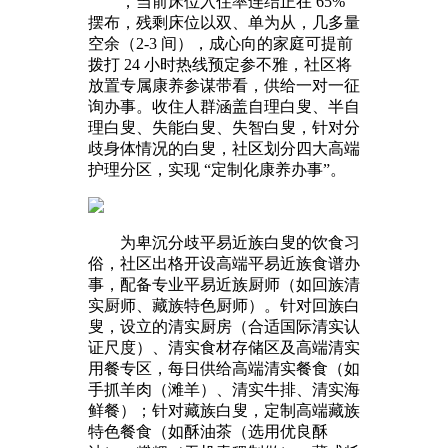
，当前床位入住率连结正在 65%
摆布，残剩床位以双、单为从，几多量
空余（2-3 间），成心向的家庭可提前
拨打 24 小时热线预定参不雅，社区将
放置专属康养参谋带看，供给一对一征
询办事。收住人群涵盖自理白叟、半自
理白叟、失能白叟、失智白叟，针对分
歧身体情况的白叟，社区划分四大高端
护理分区，实现 “定制化康养办事”。
为卑沉分歧平易近族白叟的饮食习
俗，社区出格开设高端平易近族食谱办
事，配备专业平易近族厨师（如回族清
实厨师、藏族特色厨师）。针对回族白
叟，设立的清实厨房（合适国际清实认
证尺度）、清实食材存储区及高端清实
用餐专区，每日供给高端清实餐食（如
手抓羊肉（滩羊）、清实牛排、清实海
鲜餐）；针对藏族白叟，定制高端藏族
特色餐食（如酥油茶（选用优良酥