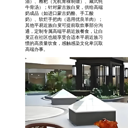
油）、糌粑（无机青稞制做）、藏式牦
牛骨汤）；针对蒙古族白叟，供给高端
奶成品（如进口蒙古奶酪、手工酸
奶）、软烂手把肉（选用优良羊肉）；
其他平易近族白叟可提前取炊事部分沟
通，定制专属高端平易近族餐食，让白
叟正在社区也能享受合适本平易近族习
惯的高质量饮食，感触感染文化卑沉取
高端办事。