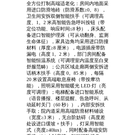
全方位打制高端适老化：房间内地面采
用进口防滑地砖（防滑系数≥0。8），
卫生间安拆双侧智能扶手（可调理高
度、1。2 米高智能告急呼叫按钮（带
定位功能、响应时间≤8 秒），床头配
备进口智能护理床（可从动翻身、监测
生命体征），家具边角均采用进口防撞
材料（厚度≥8 厘米），电源插座带防
漏电（高度 1。2 米），部门房间配备
智能恒温系统（可调理室内温度至白叟
舒服范畴）；公共区域走廊两侧安拆进
话柄木扶手（高度 0。85 米），每隔
20 米设置高端歇息座椅（带按摩功
能），照明采用智能暖光 LED 灯（亮
度可调理）；电梯配备进口智能系统
（语音播报、楼层提醒、告急呼叫、从
动延时关门（60 秒）），内部安拆扶
手取；院内道采用高端防滑材料铺设
（宽度≥3 米），无台阶妨碍（高度差
处设进口缓坡 + 扶手），灯采用智能
式（亮度≥40lux），同时配备高端安防