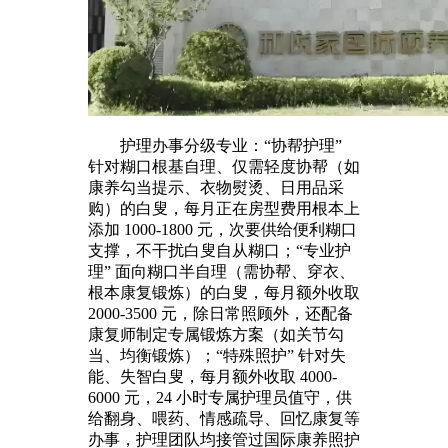
护理办事分级专业：“协帮护理”
针对糊口根基自理、仅需轻度协帮（如
康养勾当提示、衣物熨烫、日用品采
购）的白叟，每月正在房型费用根本上
添加 1000-1800 元，次要供给便利糊口
支撑，不干扰白叟自从糊口；“专业护
理” 面向糊口半自理（需协帮、穿衣、
根本康复锻炼）的白叟，每月额外收取
2000-3500 元，除日常照顾外，还配备
康复师制定专属锻炼方案（如关节勾
当、均衡锻炼）；“特殊照护” 针对失
能、失智白叟，每月额外收取 4000-
6000 元，24 小时专属护理员值守，供
给翻身、喂药、情感疏导、回忆康复等
办事，护理团队均接管过国际康养照护