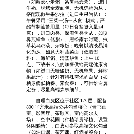
（如藜麦小米粥、紫薯燕麦粥）、进口
牛奶、现烤全麦面包、无机鸡蛋为从，
搭配现做生果沙拉（进口生果为从）；
午餐采用 “三菜一汤一从食” 模式，严
酷节制油盐用量（每日食盐摄入量≤4
克），进口肉类、深海鱼类为从，如喷
鼻煎鳕鱼（低脂）、黑松露炒时蔬、虫
草花乌鸡汤、杂粮饭；晚餐以清淡易消
化为从，如意大利蔬菜面（低脂酱
料）、海鲜粥、清蒸鲈鱼；上午 10
点、下战书 3 点的加餐供给高端健康食
物（如进口无糖酸奶、无机坚果、鲜榨
果蔬汁）；针对有特殊需求的白叟（如
糖尿病低糖餐、素食餐），可供给专属
定务，尽显高端炊事细节。
自理白叟区位于社区 1-3 层，配备
800 平方米高端公共勾当核心（含书画
室、影音厅、茶歇区、室内高尔夫
场）、空中花圃（种植珍贵绿植、设置
休闲躺椅），白叟可参取高端文化勾当
（如油画课、茶艺课、红酒品鉴会），