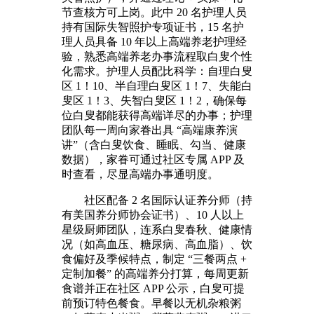
节查核方可上岗。此中 20 名护理人员
持有国际失智照护专项证书，15 名护
理人员具备 10 年以上高端养老护理经
验，熟悉高端养老办事流程取白叟个性
化需求。护理人员配比科学：自理白叟
区 1！10、半自理白叟区 1！7、失能白
叟区 1！3、失智白叟区 1！2，确保每
位白叟都能获得高端详尽的办事；护理
团队每一周向家眷出具 “高端康养演
讲”（含白叟饮食、睡眠、勾当、健康
数据），家眷可通过社区专属 APP 及
时查看，尽显高端办事通明度。
社区配备 2 名国际认证养分师（持
有美国养分师协会证书）、10 人以上
星级厨师团队，连系白叟春秋、健康情
况（如高血压、糖尿病、高血脂）、饮
食偏好及季候特点，制定 “三餐两点 +
定制加餐” 的高端养分打算，每周更新
食谱并正在社区 APP 公示，白叟可提
前预订特色餐食。早餐以无机杂粮粥