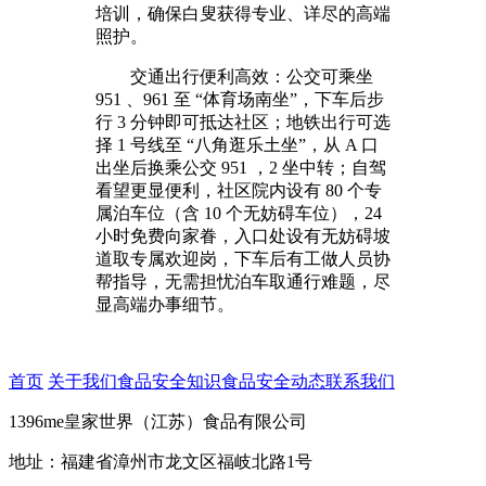
培训，确保白叟获得专业、详尽的高端
照护。
交通出行便利高效：公交可乘坐
951 、961 至 “体育场南坐”，下车后步
行 3 分钟即可抵达社区；地铁出行可选
择 1 号线至 “八角逛乐土坐”，从 A 口
出坐后换乘公交 951 ，2 坐中转；自驾
看望更显便利，社区院内设有 80 个专
属泊车位（含 10 个无妨碍车位），24
小时免费向家眷，入口处设有无妨碍坡
道取专属欢迎岗，下车后有工做人员协
帮指导，无需担忧泊车取通行难题，尽
显高端办事细节。
首页
关于我们
食品安全知识
食品安全动态
联系我们
1396me皇家世界（江苏）食品有限公司
地址：福建省漳州市龙文区福岐北路1号