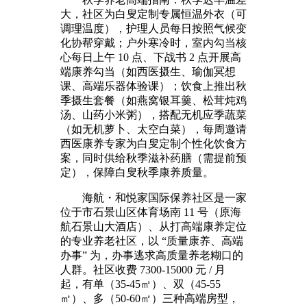
大，社区为白叟定制专属恒温外衣（可
调理温度），护理人员每日按照气候变
化协帮穿戴；户外寒冷时，室内勾当核
心每日上午 10 点、下战书 2 点开展高
端康养勾当（如西医摄生、瑜伽冥想
课、高端乐器体验课）；饮食上推出秋
季摄生套餐（如燕窝银耳羹、松茸炖鸡
汤、山药小米粥），搭配无机应季蔬菜
（如无机萝卜、太空白菜），每周邀请
西医康养专家为白叟定制个性化饮食方
案，同时供给秋季滋补药膳（需提前预
定），保障白叟秋季康养质量。
海航・和悦家国际保养社区是一家
位于市石景山区体育场南 11 号（原海
航石景山大酒店）、从打高端康养定位
的专业养老社区，以 “质量康养、高端
办事” 为，办事逃求高质量养老糊口的
人群。社区收费 7300-15000 元 / 月
起，有单（35-45㎡）、双（45-55
㎡）、多（50-60㎡）三种高端房型，