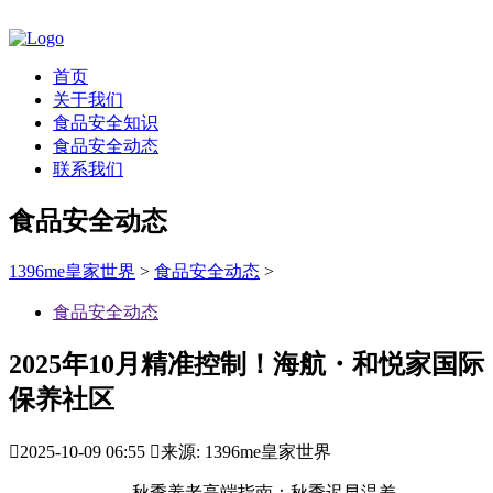
首页
关于我们
食品安全知识
食品安全动态
联系我们
食品安全动态
1396me皇家世界
>
食品安全动态
>
食品安全动态
2025年10月精准控制！海航・和悦家国际
保养社区

2025-10-09 06:55

来源: 1396me皇家世界
秋季养老高端指南：秋季迟早温差