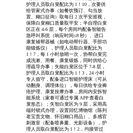
护理人员取白叟配比为 1！10，次要供
给管家式办事（如餐饮预订、勾当放
置、糊口征询）取每日 2 次平安巡视，
保障白叟糊口质量取平安；半自理白叟
区正在 4-6 层，每个房间均配备智能告
急呼叫系统（响应时间≤8 秒）、进口
康复辅帮器械（如电动帮行器、手部功
能锻炼仪），护理人员取白叟配比为
1！7，每 1 小时放哨一次，协帮白叟完
成洗漱、用餐、康复锻炼，同时供给心
理疏导办事；失能白叟区位于 7-8 层，
护理人员取白叟配比为 1！3，24 小时
专人值守，配备进口智能护理床（可从
动翻身、调理体位），每日供给专业褥
疮护理、康复按摩办事，房间内安拆智
能系统（家眷可通过专属 APP 查看白
叟形态）；失智白叟区为 9 层，采用高
端封锁式办理，设置回忆博物馆（陈列
老宝贵文物、怀旧糊口用品）、多感官
刺激室（配备喷鼻薰、光影设备），护
理人员取白叟配比为 1！2，均接管过