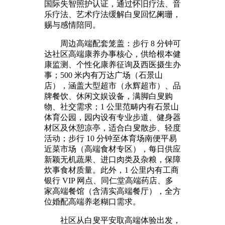
国际失智照护认证，通过怀旧疗法、音
乐疗法、艺术疗法缓解白叟回忆阑珊，
赐与感情陪同。
周边高端配套笼盖：步行 8 分钟可
达社区高端康养办事核心，供给根本健
康监测、个性化康养征询及西医摄生办
事；500 米内有万达广场（石景山
店），涵盖大型超市（永辉超市）、品
牌餐饮、休闲文娱设备，满脚白叟购
物、社交需求；1 公里范畴内有石景山
体育公园，园内设有专业步道、健身器
材区及休憩凉亭，适合白叟散步、轻度
活动；步行 10 分钟至体育场南便平易
近菜市场（高端食材专区），每日供应
新颖无机蔬果、进口肉类及杂粮，保障
炊事食材质量。此外，1 公里内有工商
银行 VIP 网点、同仁堂高端药店、多
家高端餐馆（含清实高端餐厅），全方
位婚配高端养老糊口需求。
社区从白叟平安取高端体验出发，