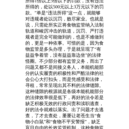
所得1倍以上5倍以下的罚款，没有违法
所得的，处以500元以上3万元以下的罚
款。”单是“违法所得”这一点，就能够
对违规者处以沉罚，败尽家业。也就是
说，只需处所实正将食物监管纳入法制
轨道和峻厉冲击的轨道，沉罚、严打违
规者是完全可能做到的，也是不难做到
的，更是一种依事。可惜的是，因为食
物监管是多头办理，于是就呈现了“有
益益争着管，没有益益靠边坐”的法律
怪圈。不少部分都有监管义务，而出了
问题又都不是间接义务人，本能机能部
分的认实履责的积极性和严酷法律的社
会公心大打扣头，而是凭感受和法律，
寻租，常常呈现出其不料的法律缝隙。
这种缝隙的根源就是各级本能机能部分
的法律效率很是低下，再好的法令若是
缺乏积极无效的行政问责和渎职逃查，
好的法令就难以落实。出了问题才去逃
查，了才去查处，屡屡让老苍生当“食
物小白鼠”和“食物不平安警报”，缺乏
盲目自由的长效监管机制，这种食物监