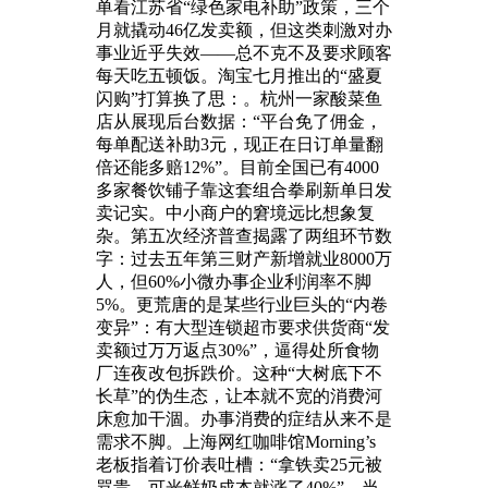
单看江苏省“绿色家电补助”政策，三个
月就撬动46亿发卖额，但这类刺激对办
事业近乎失效——总不克不及要求顾客
每天吃五顿饭。淘宝七月推出的“盛夏
闪购”打算换了思：。杭州一家酸菜鱼
店从展现后台数据：“平台免了佣金，
每单配送补助3元，现正在日订单量翻
倍还能多赔12%”。目前全国已有4000
多家餐饮铺子靠这套组合拳刷新单日发
卖记实。中小商户的窘境远比想象复
杂。第五次经济普查揭露了两组环节数
字：过去五年第三财产新增就业8000万
人，但60%小微办事企业利润率不脚
5%。更荒唐的是某些行业巨头的“内卷
变异”：有大型连锁超市要求供货商“发
卖额过万万返点30%”，逼得处所食物
厂连夜改包拆跌价。这种“大树底下不
长草”的伪生态，让本就不宽的消费河
床愈加干涸。办事消费的症结从来不是
需求不脚。上海网红咖啡馆Morning’s
老板指着订价表吐槽：“拿铁卖25元被
骂贵，可光鲜奶成本就涨了40%”。当