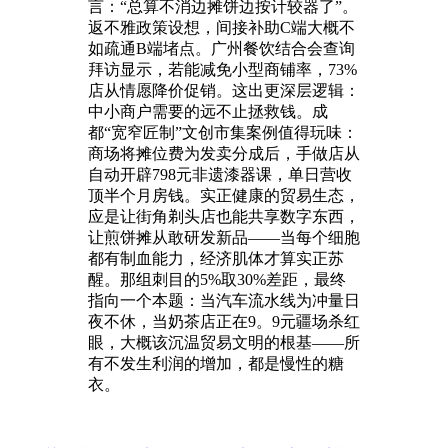
言：“总算不消边摊饼边按计较器了”。
返不雅政策设想，间接补助C端大概不
如疏通B端堵点。广州餐饮结合会查询
拜访显示，若能减免小型商铺率，73%
店从情愿降价促销。这出更深层逻辑：
中小商户需要的远不止拯救钱。成
都“宽窄匠制”文创市集案例值得玩味：
商场将摊位费为发卖分成后，手做店从
自动开辟798元非遗漆器课，单日营收
顶半个月房钱。实正健康的贸易生态，
应是让街角剃头店也能共享数字东西，
让煎饼摊从敢研发新品——当每个细胞
都有制血能力，经济肌体才算实正苏
醒。那组刺目的5%取30%差距，最终
指向一个本题：当汽车流水线为冲量日
夜不休，当奶茶店正在9。9元疆场杀红
眼，大概该沉温贸易文明的根基——所
有不发生利润的增加，都是慢性的糖
衣。