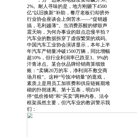
2%。耐人寻味的是，地方刚砸下4500
亿“以旧换新”补助，餐厅老板们却挤外
行业协会座谈会上倒苦水——“促销越
搞，毛利越薄”。当消费苏醒的锣鼓声
震天响，为何办事业的鼓点总慢半拍？
汽车业的数据拆穿了虚假繁荣的戏码。
中国汽车工业协会演讲显示，本年上半
年汽车产销量冲破1500万辆，同比增幅
超10%，但行业利润率已跌至3。9%的
汗青冰点。某合伙品牌经销商算细致
账：“卖辆20万的车，净利润不敷交商
场月租”。这种“亏蚀冲销量”的逛戏，
素质上是用员工加班费和供应链账期堆
砌的扑朔迷离。第十五条，明白叫
停“低价推销”和“买卖”两种内卷。法令
框架虽然主要，但汽车业的教训警示我
们：