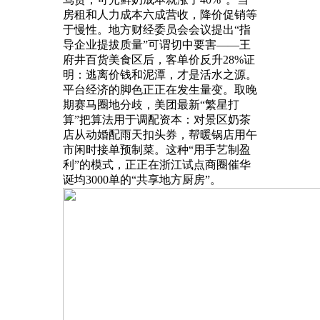
房租和人力成本六成营收，降价促销等
于慢性。地方财经委员会会议提出“指
导企业提拔质量”可谓切中要害——王
府井百货美食区后，客单价反升28%证
明：逃离价钱和泥潭，才是活水之源。
平台经济的脚色正正在发生量变。取晚
期赛马圈地分歧，美团最新“繁星打
算”把算法用于调配资本：对景区奶茶
店从动婚配雨天扣头券，帮暖锅店用午
市闲时接单预制菜。这种“用手艺制盈
利”的模式，正正在浙江试点商圈催华
诞均3000单的“共享地方厨房”。