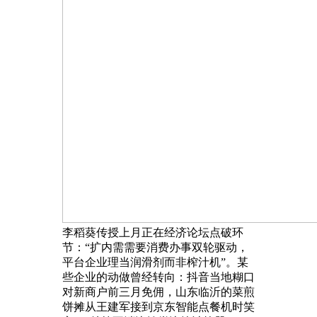
李稻葵传授上月正在经济论坛点破环
节：“扩内需需要消费办事双轮驱动，
平台企业理当润滑剂而非榨汁机”。某
些企业的动做曾经转向：抖音当地糊口
对新商户前三月免佣，山东临沂的菜煎
饼摊从王建军接到京东智能点餐机时笑