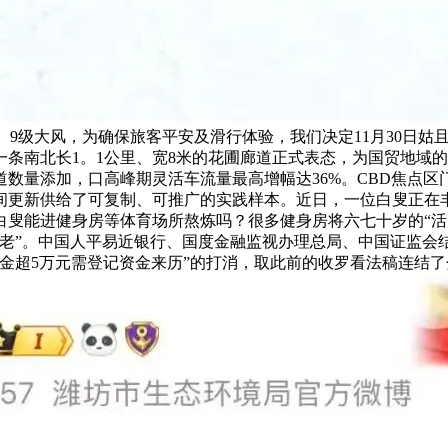
现8、9级大风，为确保旅客平安及滑行体验，我们决定11月30
一条南北长1。1公里、宽8米的花圃廊道正式表态，为国贸地域
数量添加，口高峰期灵活车流量最高增幅达36%。CBD焦点
间更新供给了可复制、可推广的实践样本。近日，一位白叟正在丰
白叟能进健身房等体育场所熬炼吗？很多健身房将六七十岁的“活
适老”。中国人平易近银行、国度金融监视办理总局、中国证监会
金超5万元需登记资金来历”的打消，取此前的收罗看法稿连结了