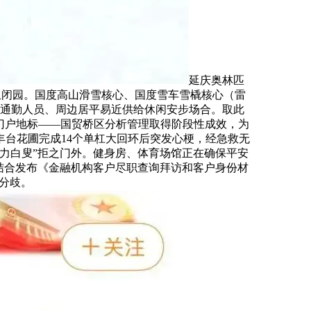
延庆奥林匹
日姑且闭园。国度高山滑雪核心、国度雪车雪橇核心（雷
的通勤人员、周边居平易近供给休闲安步场合。取此
区门户地标——国贸桥区分析管理取得阶段性成效，为
台花圃完成14个单杠大回环后突发心梗，经急救无
力白叟”拒之门外。健身房、体育场馆正在确保平安
结合发布《金融机构客户尽职查询拜访和客户身份材
分歧。