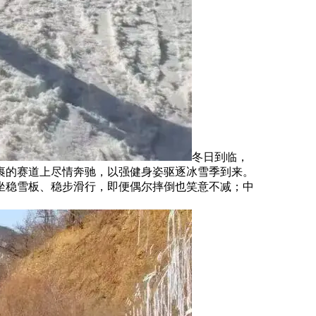
冬日到临，
裹的赛道上尽情奔驰，以强健身姿驱逐冰雪季到来。
坐稳雪板、稳步滑行，即便偶尔摔倒也笑意不减；中