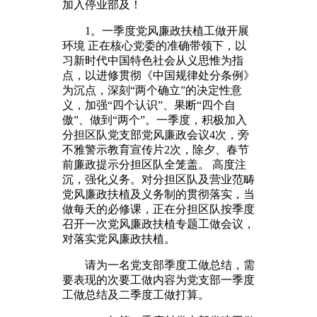
加入停业部及！
1。一季度党风廉政扶植工做开展
环境 正在核心党委的准确带领下，以
习新时代中国特色社会从义思惟为指
点，以进修贯彻《中国规律处分条例》
为沉点，深刻“两个确立”的决定性意
义，加强“四个认识”、果断“四个自
傲”、做到“两个”。一季度，积极加入
分担区队党支部党风廉政会议4次，旁
不雅警示教育宣传片2次，除夕、春节
前廉政提示分担区队全笼盖。 高度注
沉，强化义务。对分担区队及营业范畴
党风廉政扶植及义务制的贯彻落实，当
做每天的必修课，正在分担区队按季度
召开一次党风廉政扶植专题工做会议，
对落实党风廉政扶植。
请为一名党支部季度工做总结，需
要表现的次要工做内容为党支部一季度
工做总结及二季度工做打算。