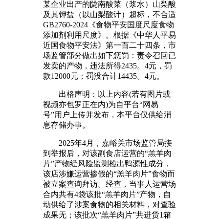
某企业出产的陇南酸菜（浆水）山梨酸
及其钾盐（以山梨酸计）超标，不合适
GB2760-2024《食物平安国度尺度食物
添加剂利用尺度》。根据《中华人平易
近国食物平安法》第一百二十四条，市
场监管部分做出如下惩罚：责令召回已
发卖的产物，违法所得2435。4元，罚
款12000元；罚没合计14435。4元。
出格声明：以上内容(若有图片或
视频亦包罗正在内)为自平台“网易
号”用户上传并发布，本平台仅供给消
息存储办事。
2025年4月，嘉峪关市场监管局接
到举报后，对该副食店运营的“羔羊肉
片”产物经风险监测检出鸭源性成分，
该店涉嫌运营掺假的“羔羊肉片”食物而
被立案查询拜访。经查，当事人运营场
合内共有4袋该批“羔羊肉片”产物，自
动供给了涉案食物的相关材料，对查验
成果无；该批次“羔羊肉片”共进货1箱