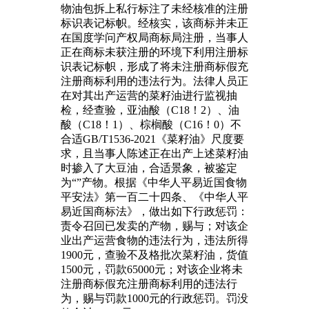
物油包拆上私行标注了未经核准的注册
标识表记标帜。经核实，该商标并未正
在国度学问产权局商标局注册，当事人
正在商标未获注册的环境下利用注册标
识表记标帜，形成了将未注册商标假充
注册商标利用的违法行为。法律人员正
在对其出产运营的菜籽油进行监视抽
检，经查验，亚油酸（C18！2）、油
酸（C18！1）、棕榈酸（C16！0）不
合适GB/T1536-2021《菜籽油》尺度要
求，且当事人陈述正在出产上述菜籽油
时掺入了大豆油，合适景象，被鉴定
为“”产物。根据《中华人平易近国食物
平安法》第一百二十四条、《中华人平
易近国商标法》，做出如下行政惩罚：
责令召回已发卖的产物，赐与；对该企
业出产运营食物的违法行为，违法所得
1900元，查验不及格批次菜籽油，货值
1500元，罚款65000元；对该企业将未
注册商标假充注册商标利用的违法行
为，赐与罚款1000元的行政惩罚。罚没