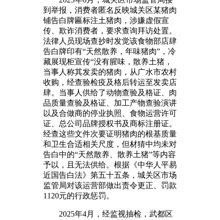
到举报，消费者匿名反映城关区某猪肉
铺告白牌匾标注土猪肉，涉嫌虚假宣
传、欺诈消费者，要求查询拜访处置。
法律人员现场查抄时发觉该食物部店肆
告白牌印有“天然散养，年味猪肉”，冷
藏展现柜宣传“没有腥味，散养土猪，
当事人称其发卖的猪肉，从广水市农村
收购，经查验检疫及格后转运至发卖店
肆。当事人供给了动物查验及格证、肉
品质量查验及格证、加工产物查验演讲
以及合做商的停业执照、食物运营许可
证、总公司品牌授权书及商标注册证。
经查这些文件次要证明猪肉的根基质量
和卫生合适相关尺度，但材猜中均未对
告白中的“天然散养、散养土猪”等内容
予以，且无法供给。根据《中华人平易
近国告白法》第五十五条，城关区市场
监管局对该运营部做出责令更正、罚款
1120元的行政惩罚。
2025年4月，经监视抽检，武都区