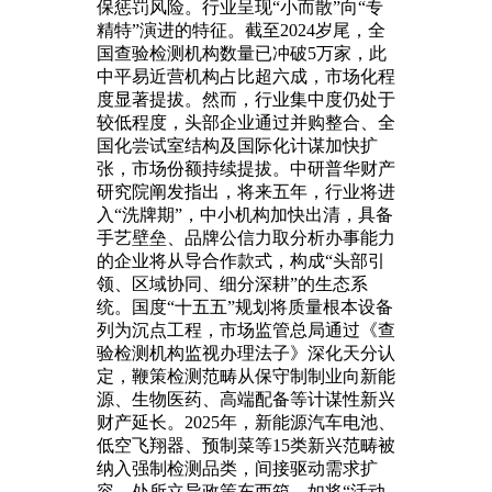
保惩罚风险。行业呈现“小而散”向“专
精特”演进的特征。截至2024岁尾，全
国查验检测机构数量已冲破5万家，此
中平易近营机构占比超六成，市场化程
度显著提拔。然而，行业集中度仍处于
较低程度，头部企业通过并购整合、全
国化尝试室结构及国际化计谋加快扩
张，市场份额持续提拔。中研普华财产
研究院阐发指出，将来五年，行业将进
入“洗牌期”，中小机构加快出清，具备
手艺壁垒、品牌公信力取分析办事能力
的企业将从导合作款式，构成“头部引
领、区域协同、细分深耕”的生态系
统。国度“十五五”规划将质量根本设备
列为沉点工程，市场监管总局通过《查
验检测机构监视办理法子》深化天分认
定，鞭策检测范畴从保守制制业向新能
源、生物医药、高端配备等计谋性新兴
财产延长。2025年，新能源汽车电池、
低空飞翔器、预制菜等15类新兴范畴被
纳入强制检测品类，间接驱动需求扩
容。处所立异政策东西箱，如将“活动