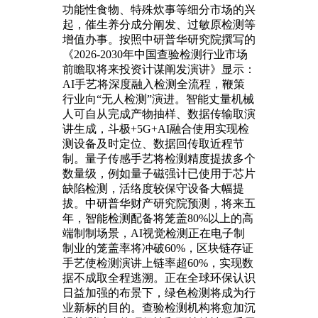
功能性食物、特殊炊事等细分市场的兴
起，催生养分成分阐发、过敏原检测等
增值办事。按照中研普华研究院撰写的
《2026-2030年中国查验检测行业市场
前瞻取将来投资计谋阐发演讲》显示：
AI手艺将深度融入检测全流程，鞭策
行业向“无人检测”演进。智能丈量机械
人可自从完成产物抽样、数据传输取演
讲生成，斗极+5G+AI融合使用实现检
测设备及时定位、数据回传取近程节
制。量子传感手艺将检测精度提拔多个
数量级，例如量子磁强计已使用于芯片
缺陷检测，活络度较保守设备大幅提
拔。中研普华财产研究院预测，将来五
年，智能检测配备将笼盖80%以上的高
端制制场景，AI视觉检测正在电子制
制业的笼盖率将冲破60%，区块链存证
手艺使检测演讲上链率超60%，实现数
据不成取全程逃溯。正在全球环保认识
日益加强的布景下，绿色检测将成为行
业新标的目的。查验检测机构将愈加沉