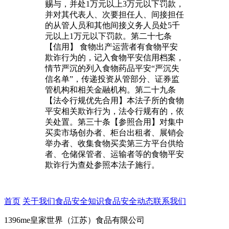
赐与，并处1万元以上3万元以下罚款，
并对其代表人、次要担任人、间接担任
的从管人员和其他间接义务人员处5千
元以上1万元以下罚款。第二十七条
【信用】 食物出产运营者有食物平安
欺诈行为的，记入食物平安信用档案，
情节严沉的列入食物药品平安“严沉失
信名单”，传递投资从管部分、证券监
管机构和相关金融机构。第二十九条
【法令行规优先合用】本法子所的食物
平安相关欺诈行为，法令行规有的，依
关处置。第三十条【参照合用】对集中
买卖市场创办者、柜台出租者、展销会
举办者、收集食物买卖第三方平台供给
者、仓储保管者、运输者等的食物平安
欺诈行为查处参照本法子施行。
首页
关于我们
食品安全知识
食品安全动态
联系我们
1396me皇家世界（江苏）食品有限公司