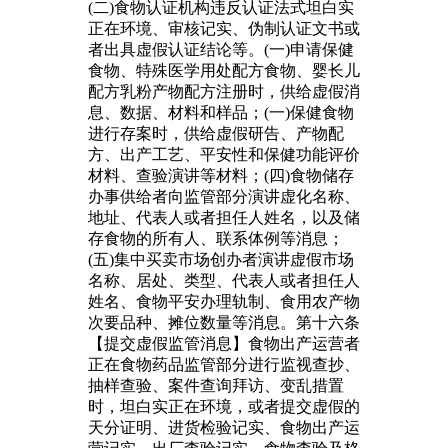
(二)食物认证机构违反认证法式坦白实
正在环境、审核记实、伪制认证文书或
者出具虚假认证结论等。(一)申请保健
食物、特殊医学用处配方食物、婴长儿
配方乳粉产物配方注册时，供给虚假消
息、数据、材料和样品；(一)保健食物
进行存案时，供给虚假研告、产物配
方、出产工艺、平安性和保健功能评价
材料、查验演讲等材料；(四)食物储存
办事供给者向监管部分演讲虚化名称、
地址、代表人或者担任人姓名，以及储
存食物的所有人、联系体例等消息；
(五)集中买卖市场创办者演讲虚假市场
名称、居处、类型、代表人或者担任人
姓名、食物平安办理轨制、食用农产物
次要品种、摊位数量等消息。第十六条
【提交虚假监管消息】食物出产运营者
正在食物药品监管部分进行监视查抄、
抽样查验、案件查询拜访、变乱措置
时，坦白实正在环境，或者提交虚假的
天分证明、进货检验记实、食物出产运