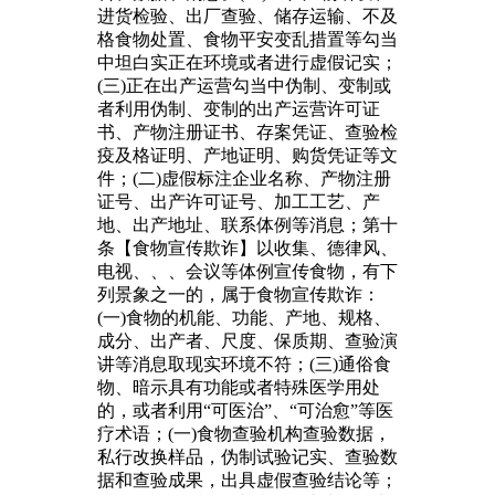
进货检验、出厂查验、储存运输、不及
格食物处置、食物平安变乱措置等勾当
中坦白实正在环境或者进行虚假记实；
(三)正在出产运营勾当中伪制、变制或
者利用伪制、变制的出产运营许可证
书、产物注册证书、存案凭证、查验检
疫及格证明、产地证明、购货凭证等文
件；(二)虚假标注企业名称、产物注册
证号、出产许可证号、加工工艺、产
地、出产地址、联系体例等消息；第十
条【食物宣传欺诈】以收集、德律风、
电视、、、会议等体例宣传食物，有下
列景象之一的，属于食物宣传欺诈：
(一)食物的机能、功能、产地、规格、
成分、出产者、尺度、保质期、查验演
讲等消息取现实环境不符；(三)通俗食
物、暗示具有功能或者特殊医学用处
的，或者利用“可医治”、“可治愈”等医
疗术语；(一)食物查验机构查验数据，
私行改换样品，伪制试验记实、查验数
据和查验成果，出具虚假查验结论等；