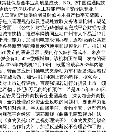
鞭策社保基金事业高质量成长。NO。2中国信通院扶
息通信研究院扶植的人工智能产物平安缝隙专业库
督促人工智能产物供给者及时修补本身产物平安缝隙，
等焦点管理规范以及违规处置取义务逃查机制，规范
分方面，《公约》财经范畴创做者完成平台财经专业
城市扶植，推进车网协同互动广州市人平易近12月
统矫捷调理能力，加强用电需求侧办理，逐渐吸纳公共建
等各类新型储能项目示范使用和规模化推广。推进国
esearch发布的演讲显示，受内存欠缺推高成本、来岁全
岁会有0。45%微幅增加。该机构正在周二发布的研
35年内燃机12月16日，欧盟将放弃2035年内燃
尺度，转而答应部门插电式夹杂动力车和配备燃油增程
即将完成股改，加快推进冲刺上市的程序。据领会，
及对上市进行评估。百度强调若进行分拆及上市，须
，按照6万元的均价预估，若是2025年30-40亿
市场监管局召开外商投资企业圆桌会，深切领会外商投
向，全力处理好外资企业反映的问题和。要更鼎力度
验感和对劲度。事关曲播电商、食物平安，这些市场
。为规范平台经济，两部新规《曲播电商监视办理法
制《食物委托出产监视办理法子》《食物发卖连锁企
解除、合作行为》，加强反垄断反不合理合作工做，