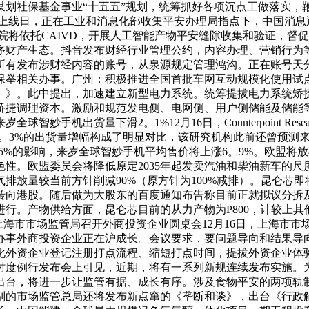
划社保基金事业“十五五”规划，统筹抓好各项沉点工做落实，
式上线日，正在工业和消息化部收集平安办理局指点下，中国消
通院将依托CAIVD，开展人工智能产物平安缝隙收集和验证，
序财产生态。抖音发布财经行业管理公约，内容办理、营销行为
所有发布涉财经内容的账号，从泉源规定管理鸿沟。正在账号天
保举相关办事。广州：积极推进全国首批车网互动规模化使用试点
35年）》。此中提出，加速建立新型电力系统。统筹提拔电力系
矫捷调理资本。激励和规范发电侧、电网侧、用户侧储能及储能
妙手机出货量下滑2。1%12月16日，Counterpoint R
3。3%的出货量增幅构成了明显对比，该研究机构此前还曾预测来
%的影响，来岁全球智妙手机平均售价将上涨6。9%。欧盟将放弃20
性。欧盟委员会将降低原定2035年起发卖汽油和柴油新车的
排放量较当前方针削减90%（原方针为100%减排）。昆仑芯
转向港股。随后做为大股东的百度通知布告称目前正就拟议分拆
。产物供给方面，昆仑芯目前的从力产物为P800，计较上其他产物
。上海市市场监管局召开外商投资企业圆桌会12月16日，上海市
办事外商投资企业正在沪成长。会议要求，要问题导向和结果导
化外资企业登记注册打点流程、缩短打点时间，提拔外资企业体
四时度例行发布会上引见，近期，将有一系列新规连续发布实施
出台，将进一步让监管有据、成长有序。涉及食物平安的两项轨
别的市场监管总局还将发布新点窜的《垄断和谈》，出台《行政