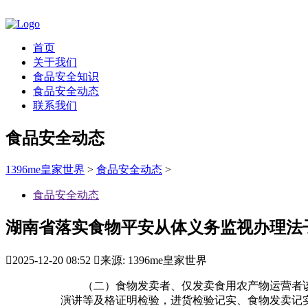
首页
关于我们
食品安全知识
食品安全动态
联系我们
食品安全动态
1396me皇家世界
>
食品安全动态
>
食品安全动态
湖南省落实食物平安从体义务监视办理法

2025-12-20 08:52

来源: 1396me皇家世界
（二）食物发卖者、仅发卖食用农产物运营者该
演讲等及格证明检验，进货检验记实、食物发卖记