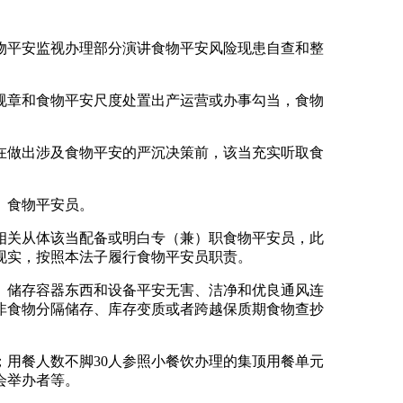
平安监视办理部分演讲食物平安风险现患自查和整
章和食物平安尺度处置出产运营或办事勾当，食物
做出涉及食物平安的严沉决策前，该当充实听取食
、食物平安员。
关从体该当配备或明白专（兼）职食物平安员，此
现实，按照本法子履行食物平安员职责。
储存容器东西和设备平安无害、洁净和优良通风连
非食物分隔储存、库存变质或者跨越保质期食物查抄
用餐人数不脚30人参照小餐饮办理的集顶用餐单元
会举办者等。