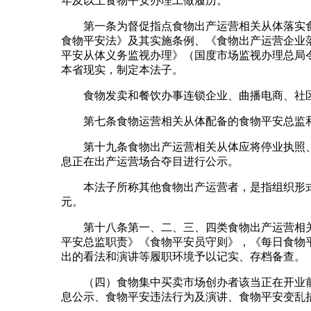
年及以上食物平安办理工做履历。
第一条为督促指点食物出产运营相关从体落实食
食物平安法》及其实施条例、《食物出产运营企业落
平安从体义务监视办理》（国度市场监视办理总局令
本省现实，制定本法子。
食物发卖和餐饮办事连锁企业、曲播电商、社区
第七条食物运营相关从体配备的食物平安总监和食
第十九条食物出产运营相关从体应将停业执照、
息正在出产运营场合夺目进行公示。
本法子所称其他食物出产运营者，是指组织形式
元。
第十八条第一、二、三、四类食物出产运营相关
平安总监职责》《食物平安员守则》，《每日食物
出的看法和演讲等履职环境予以记实、存档备查。
（四）食物集中买卖市场创办者该当正在开业前
息公示、食物平安违法行为及演讲、食物平安变乱