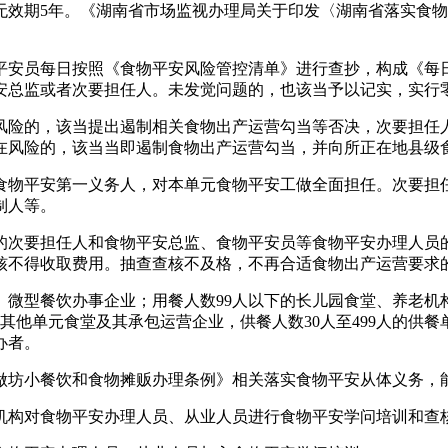
，无效期5年。《湖南省市场监视办理局关于印发〈湖南省落实食
安员每日按照《食物平安风险管控清单》进行查抄，构成《每日
安总监或者次要担任人。未发觉问题的，也该当予以记实，实行
险的，该当提出遏制相关食物出产运营勾当等否决，次要担任人
在风险的，该当当即遏制食物出产运营勾当，并向所正在地县级
物平安第一义务人，对本单元食物平安工做全面担任。次要担任
制人等。
次要担任人和食物平安总监、食物平安员等食物平安办理人员的
核不得收取费用。抽查查核不及格，不再合适食物出产运营要求
型餐饮办事企业；用餐人数99人以下的长儿园食堂、养老机构
的其他单元食堂及其承包运营企业，供餐人数30人至499人的
办者。
坊小餐饮和食物摊贩办理条例》相关落实食物平安从体义务，能
构对食物平安办理人员、从业人员进行食物平安学问培训和查