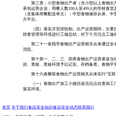
第三类：小型食物出产者（含小型以上食物出产加
承包运营企业，用餐人数200人至499人的学校食堂
（含集体用餐配送单元）；中型食物储存从体、中
方平台。
（四）落实月安排轨制。出产运营期间，次要担任
排查管理等环境进行工做总结，对下个月沉点工做
第二十一条指导食物出产运营相关从体通过全省
消息。
第十第一、二、三、四类食物出产运营者该当组
训、查核，查核环境予以记实、存档备查。食物平
第十六条鞭策食物出产运营相关从体实行“互联网
（一）食物出产加工小做坊该当沉点自查加工厂
落实环境。
首页
关于我们
食品安全知识
食品安全动态
联系我们