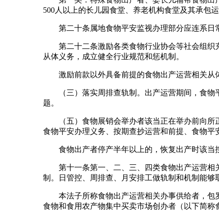
500人以上的长儿园食堂、养老机构食堂及其承包运
第二十条属地食物平安监视办理部分应连系日常监
第二十二条激励各类食物行业协会等社会组织充实
从体义务，成立健全行业规范和惩机制。
激励前款以外具备前提的食物出产运营相关从体
（三）落实周排查轨制。出产运营期间，食物平安
题。
（五）食物展销会举办者该当正在举办前向所正
食物平安办理义务、按期查抄运营和前提、食物平
食物出产者停产半年以上的，恢复出产时该当按
第十一条第一、二、三、四类食物出产运营相关
制。日管控、周排查、月安排工做轨制和机制能够
本法子所称食物出产运营相关办事供给者，包罗
食物和食用农产物集中买卖市场创办者（以下简称