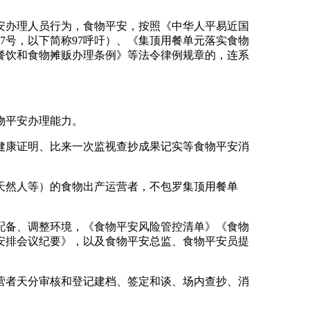
办理人员行为，食物平安，按照《中华人平易近国
7号，以下简称97呼吁）、《集顶用餐单元落实食物
小餐饮和食物摊贩办理条例》等法令律例规章的，连系
。
物平安办理能力。
康证明、比来一次监视查抄成果记实等食物平安消
然人等）的食物出产运营者，不包罗集顶用餐单
备、调整环境，《食物平安风险管控清单》《食物
安排会议纪要》，以及食物平安总监、食物平安员提
者天分审核和登记建档、签定和谈、场内查抄、消