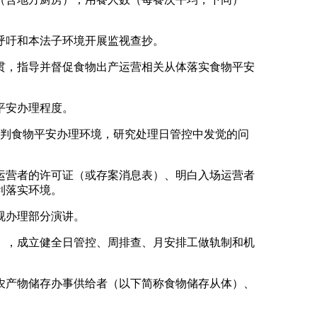
呼吁和本法子环境开展监视查抄。
贯，指导并督促食物出产运营相关从体落实食物平安
平安办理程度。
判食物平安办理环境，研究处理日管控中发觉的问
营者的许可证（或存案消息表）、明白入场运营者
利落实环境。
视办理部分演讲。
，成立健全日管控、周排查、月安排工做轨制和机
产物储存办事供给者（以下简称食物储存从体）、