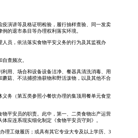
疫演讲等及格证明检验，履行抽样查验、同一发卖
律例的退市条目等办理权利落实环境。
人员，依法落实食物平安义务的行为及其监视办
和自查频次。
利用、场合和设备设备洁净、餐器具清洗消毒、用
和蘑菇、不法捕捞渔获物和野活泼物，以及其他不合
体义务（第五类参照小餐饮办理的集顶用餐单元食堂
食物平安员的职责。此中，第一、二类食物出产运营
从体应连系现实细化制定《食物平安员守则》。
办理工做履历；或具有其它专业大专及以上学历、3