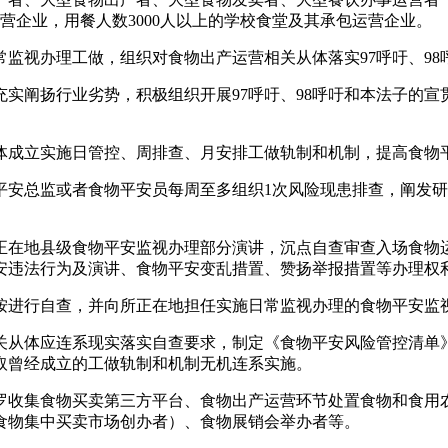
营企业，用餐人数3000人以上的学校食堂及其承包运营企业。
视办理工做，组织对食物出产运营相关从体落实97呼吁、98
阐扬行业劣势，积极组织开展97呼吁、98呼吁和本法子的宣
成立实施日管控、周排查、月安排工做轨制和机制，提高食物
总监或者食物平安员每周至多组织1次风险现患排查，阐发研
在地县级食物平安监视办理部分演讲，沉点自查审查入场食物运
安违法行为及演讲、食物平安变乱措置、赞扬举报措置等办理权
进行自查，并向所正在地担任实施日常监视办理的食物平安监
从体应连系现实落实自查要求，制定《食物平安风险管控清单》
取曾经成立的工做轨制和机制无机连系实施。
收集食物买卖第三方平台、食物出产运营环节处置食物和食用农
食物集中买卖市场创办者）、食物展销会举办者等。