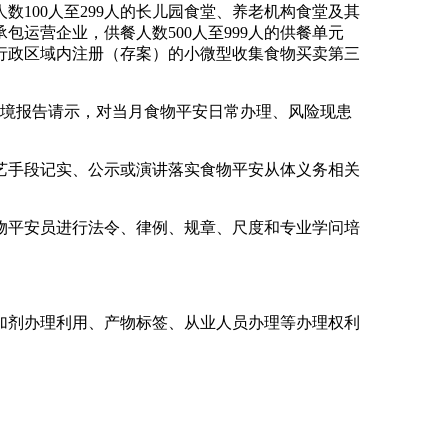
00人至299人的长儿园食堂、养老机构食堂及其
承包运营企业，供餐人数500人至999人的供餐单元
行政区域内注册（存案）的小微型收集食物买卖第三
境报告请示，对当月食物平安日常办理、风险现患
手段记实、公示或演讲落实食物平安从体义务相关
平安员进行法令、律例、规章、尺度和专业学问培
剂办理利用、产物标签、从业人员办理等办理权利