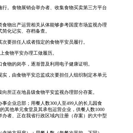
施行。食物展销会举办者、收集食物买卖第三方平台
食物出产运营相关从体能够参考国度市场监视办理
式简化记实、存档备查。
次要担任人或者指定的食物平安员履行。
上食物平安办理工做履历。
食物的岗亭，逐渐普及利用电子健康证明。
实，由食物平安总监或次要担任人组织制定本单元
向所正在地县级食物平安监视办理部分存案。
业总部；用餐人数300人至499人的长儿园食
上的其他单元食堂及其承包运营企业，供餐人数1000
举办者、正在我省行政区域内注册（存案）的大中型
含地方厨房）；用餐人数（每餐次平均，下同）