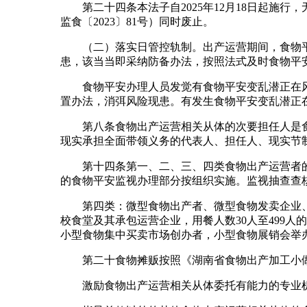
第二十四条本法子自2025年12月18日起施行
监食〔2023〕81号）同时废止。
（二）落实日管控轨制。出产运营期间，食物平
患，该当当即采纳防备办法，按照法式及时食物平
食物平安办理人员发觉有食物平安变乱潜正在风
置办法，消弭风险现患。有发生食物平安变乱潜正
第八条食物出产运营相关从体的次要担任人是食
现实承担全面带领义务的代表人、担任人、现实节
第十四条第一、二、三、四类食物出产运营者的
的食物平安监视办理部分按组织实施。监视抽查查
第四类：微型食物出产者、微型食物发卖企业、微
校食堂及其承包运营企业，用餐人数30人至499人
小型食物集中买卖市场创办者，小型食物展销会举
第二十食物摊贩按照《湖南省食物出产加工小做
激励食物出产运营相关从体委托有能力的专业机