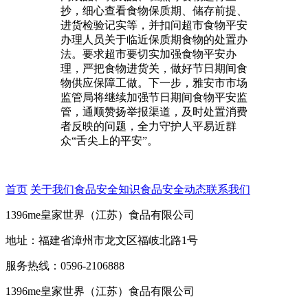
抄，细心查看食物保质期、储存前提、
进货检验记实等，并扣问超市食物平安
办理人员关于临近保质期食物的处置办
法。要求超市要切实加强食物平安办
理，严把食物进货关，做好节日期间食
物供应保障工做。下一步，雅安市市场
监管局将继续加强节日期间食物平安监
管，通顺赞扬举报渠道，及时处置消费
者反映的问题，全力守护人平易近群
众“舌尖上的平安”。
首页
关于我们
食品安全知识
食品安全动态
联系我们
1396me皇家世界（江苏）食品有限公司
地址：福建省漳州市龙文区福岐北路1号
服务热线：0596-2106888
1396me皇家世界（江苏）食品有限公司