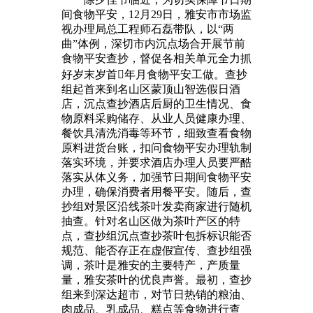
间食物平安，12月29日，雅安市市场监
视办理局总工程师石磊带队，以“两
曲”体例，深切市内沉点场合开展节前
食物平安查抄，督促各相关单元全力抓
好岁末岁首年月食物平安工做。查抄
组起首来到名山区蒙顶山智选假日酒
店，沉点查抄酒店后厨的卫生情况、食
物原料采购储存、从业人员健康办理、
餐饮具清洗消毒等环节，细致查看食物
原料进货台账，扣问食物平安办理轨制
落实环境，并要求酒店办理人员要严酷
落实从体义务，加强节日期间食物平安
办理，确保消费者用餐平安。随后，查
抄组对景区沿线茶叶发卖商家进行随机
抽查。针对名山区做为茶叶产区的特
点，查抄组沉点查抄茶叶包拆标识能否
规范、能否存正在虚假宣传、查抄组强
调，茶叶是雅安的主要特产，产质量
量，雅安茶叶的优良声誉。最初，查抄
组来到深达超市，对节日热销的粮油、
肉成品、乳成品、糕点等食物进行查