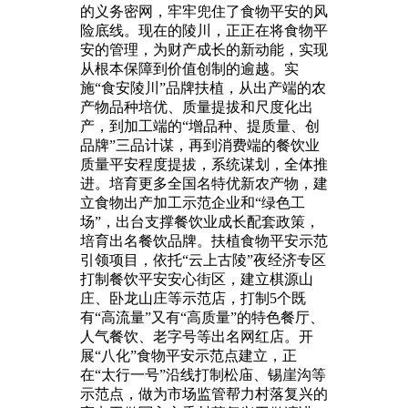
的义务密网，牢牢兜住了食物平安的风
险底线。现在的陵川，正正在将食物平
安的管理，为财产成长的新动能，实现
从根本保障到价值创制的逾越。实
施“食安陵川”品牌扶植，从出产端的农
产物品种培优、质量提拔和尺度化出
产，到加工端的“增品种、提质量、创
品牌”三品计谋，再到消费端的餐饮业
质量平安程度提拔，系统谋划，全体推
进。培育更多全国名特优新农产物，建
立食物出产加工示范企业和“绿色工
场”，出台支撑餐饮业成长配套政策，
培育出名餐饮品牌。扶植食物平安示范
引领项目，依托“云上古陵”夜经济专区
打制餐饮平安安心街区，建立棋源山
庄、卧龙山庄等示范店，打制5个既
有“高流量”又有“高质量”的特色餐厅、
人气餐饮、老字号等出名网红店。开
展“八化”食物平安示范点建立，正
在“太行一号”沿线打制松庙、锡崖沟等
示范点，做为市场监管帮力村落复兴的