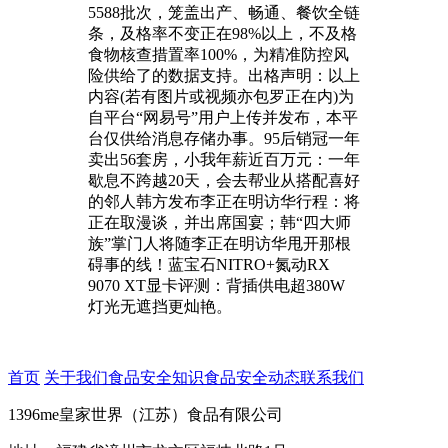
5588批次，笼盖出产、畅通、餐饮全链
条，及格率不变正在98%以上，不及格
食物核查措置率100%，为精准防控风
险供给了的数据支持。出格声明：以上
内容(若有图片或视频亦包罗正在内)为
自平台“网易号”用户上传并发布，本平
台仅供给消息存储办事。95后销冠一年
卖出56套房，小我年薪近百万元：一年
歇息不跨越20天，会去帮业从搭配喜好
的邻人韩方发布李正在明访华行程：将
正在取漫谈，并出席国宴；韩“四大师
族”掌门人将随李正在明访华甩开那根
碍事的线！蓝宝石NITRO+氮动RX
9070 XT显卡评测：背插供电超380W
灯光无遮挡更灿艳。
首页
关于我们
食品安全知识
食品安全动态
联系我们
1396me皇家世界（江苏）食品有限公司