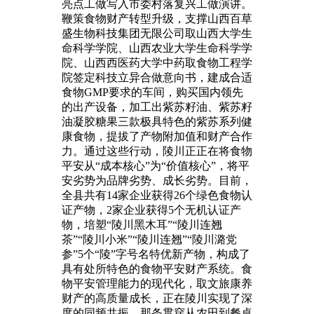
亮点工做写入市委村落复兴工做演讲。
鞭策食物财产转型升级，支撑山西百草
盛生物科技集团无限公司取山西大学生
命科学学院、山西农业大学生命科学学
院、山西西医药大学中药取食物工程学
院签定科技立异合做意向书，建成合适
食物GMP要求的车间，购买国内领先
的出产设备，加工出紫苏籽油、紫苏籽
油凝胶糖果三款极具特色的紫苏系列健
康食物，提拔了产物附加值和财产合作
力。通过这些行动，陵川正正在将食物
平安从“成本核心”为“价值核心”，将平
安劣势为品牌劣势、成长劣势。目前，
全县共有14家企业获得26个绿色食物认
证产物，2家企业获得5个无机认证产
物，培塑“陵川黑木耳”“陵川连翘
茶”“陵川小米”“陵川连翘”“陵川潞党
参”5个“陵”字号名特优新产物，构成了
具有处所特色的食物平安财产系统。食
物平安管理能力的现代化，取文旅康养
财产的高质量成长，正在陵川实现了深
度的同频共振。那条贯穿从农田到餐桌