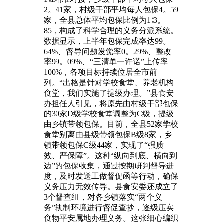
2。41家，村级干部平均每人包保4。59
家，全县总体平均包保比例为1∶3。
85，构成了科学合理的义务分派系统。
数据显示，上半年包保完成率达99。
64%、督导问题发觉率0。29%、整改
率99。09%、“三清单一许诺”上传率
100%，各项目标持续位居全市前
列。“出格是针对学校食堂、养老机构
食堂，我们实施了提级办理。”县食安
办担任人引见，将原先由村级干部包保
的30家D级学校食堂调整为C级，提级
由乡镇带领包保。目前，全县52家学校
食堂别离由县级带领包保B级8家，乡
镇带领包保C级44家，实现了“强质
效、严保障”。这种“纵向到底、横向到
边”的包保收集，通过按期研判督导进
度，及时发送工做督促函等行动，确保
义务压力无效传导。县食安委还成立了
3个督查组，对各乡镇落实“两个义
务”轨制环境进行督促查抄，逐级压实
食物平安属地办理义务。这张细心编织