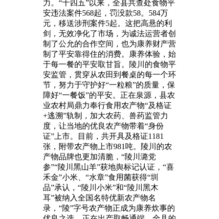
力。“十四五”以来，全县共查处食物平
安违法案件568起，罚没款58。584万
元，移送涉刑案件5起。这把高悬的利
剑，无效净化了市场，为诚法运营者创
制了公允的合作空间，也为康养财产营
制了平安靠得住的消费。康养体验，始
于每一餐的平安取甘旨。陵川的食物平
安监管，贯穿从农田到餐桌的每一个环
节，努力于守护好“一粒粮”的质量，保
障好“一餐饭”的平安。正在泉源，县农
业农村局鼎力奉行食用农产物“及格证
+逃溯”轨制，加大农药、兽药监管力
度，让当地的优良农产物带着“身份
证”上市。目前，共开具及格证1181
张，附带农产物上市981吨。陵川的农
产物品牌也更加清脆，“陵川潞党
参”“陵川黑山羊”获地舆标记认证，“喜
禾金”小米、“水章”食用菌获得“圳
品”承认，“陵川小米”和“陵川黑木
耳”被纳入全国名特优新农产物名
录，“陵”字号农产物正成为康养炊事的
优良之选。正在出产取畅通端，全县的