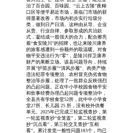
治了百合园、百味园、“云上古陵”夜糊
口区等便平易近市场，喜临门市场的获
得显著改善，市场内初步实行垃圾分
类，做到日产日清。这种由从导、企业
从责、行业自律、参取形成的共治款
式，凝结成一股强大的合力，配合擦亮
着“食安陵川”的招牌，也让来陵川康养
的旅客感遭到一份额外的取温暖。对食
物平安违法行为“零”，是陵川捍卫康养
财产的果断立场。该县问题导向，持续
开展“护苗步履”“清风步履”、肉类产物
违法犯罪专项整治、农村冒充伪劣食物
整治等步履，处理了一批群众反映强烈
的凸起问题。正在中小学校园食物平安
和炊事经费办理凸起问题专项整治中，
全县共有学校食堂52所，此中中小学食
堂27所、长儿园 25 所，没有校外供餐
单元。2025年已完成三轮监视查抄，第
一轮监视查抄“全笼盖”，第二轮监视查
抄“沉点看”，第三轮交叉查抄“互相
看”。累计发觉一般性问题183个，均已