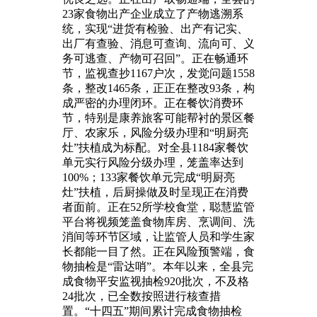
23家食物出产企业成立了产物逃溯系
统，实现“进货有检验、出产有记实、
出厂有查验、消息可查询、流向可、义
务可逃查、产物可召回”。正在畅通环
节，监视查抄1167户次，发觉问题1558
条，整改1465条，正正在整改93条，构
成严密的办理闭环。正在餐饮消费环
节，特别是康养旅客可能帮衬的景区餐
厅、农家乐，风险分级办理和“明厨亮
灶”扶植成为标配。对全县1184家餐饮
单元实行风险分级办理，笼盖率达到
100%；133家餐饮单元完成“明厨亮
灶”扶植，后厨操做及时呈现正在消费
者面前。正在52所学校食堂，聪慧监管
平台将视频笼盖食物库房、烹调间、洗
消间等环节区域，让监管人员和学生家
长都能一目了然。正在风险预警端，食
物抽检是“雷达哨”。本年以来，全县完
成食物平安监视抽检920批次，不及格
24批次，已全数按照进行核查措
置。“十四五”期间累计完成食物抽检