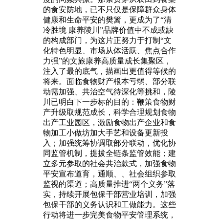
的食安防地，已不只仅是保障群众身体
健康和生命平安的樊篱，更成为了“清
冷胜境 康养陵川”品牌价值中不成或缺
的构成部门，为这片正努力于打制“文
化特色明显、市场从体活跃、焦点合作
力强”的文旅康养高质量成长集聚区，
注入了最的底气，描画出更值得等候的
将来。面临食物财产根本亏弱、部分联
动需加强、共治空气待深化等挑和，陵
川已明白下一步标的目的：鞭策食物财
产升级取规范成长，科学合理规划食物
出产工业园区，激励食物出产企业和食
物加工小做坊加大手艺和设备更新投
入；加强统筹协调取部分联动，优化协
同监管机制，提拔全链条监管效能；建
立多元参取的社会共治款式，加强食物
平安宣布道育，通顺、、社会组织参取
监视的渠道；高质量推进“两个义务”落
实，持续开展包保干部营业培训，加强
包保干部的义务认识和工做能力。这些
行动将进一步完美食物平安管理系统，