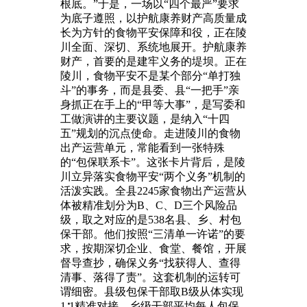
根底。”于是，一场以“四个最严”要求
为底子遵照，以护航康养财产高质量成
长为方针的食物平安保障和役，正在陵
川全面、深切、系统地展开。护航康养
财产，首要的是建牢义务的堤坝。正在
陵川，食物平安不是某个部分“单打独
斗”的事务，而是县委、县“一把手”亲
身抓正在手上的“甲等大事”，是写委和
工做演讲的主要议题，是纳入“十四
五”规划的沉点使命。走进陵川的食物
出产运营单元，常能看到一张特殊
的“包保联系卡”。这张卡片背后，是陵
川立异落实食物平安“两个义务”机制的
活泼实践。全县2245家食物出产运营从
体被精准划分为B、C、D三个风险品
级，取之对应的是538名县、乡、村包
保干部。他们按照“三清单一许诺”的要
求，按期深切企业、食堂、餐馆，开展
督导查抄，确保义务“找获得人、查得
清事、落得了责”。这套机制的运转可
谓细密。县级包保干部取B级从体实现
1∶1精准对接，乡级干部平均每人包保