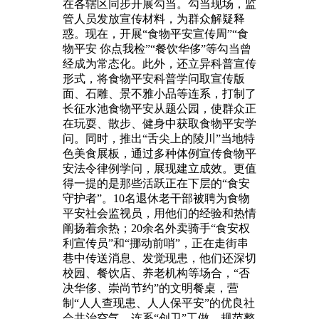
在各辖区同步开展勾当。勾当现场，监
管人员发放宣传材料，为群众解疑释
惑。现在，开展“食物平安宣传周”“食
物平安 你点我检”“餐饮华侈”等勾当曾
经成为常态化。此外，还立异科普宣传
形式，将食物平安科普学问取宣传版
面、石雕、景不雅小品等连系，打制了
长征水池食物平安从题公园，使群众正
在玩耍、散步、健身中获取食物平安学
问。同时，推出“舌尖上的陵川”当地特
色美食展板，通过多种体例宣传食物平
安法令律例学问，展现建立成效。更值
得一提的是那些活跃正在下层的“食安
守护者”。10名退休老干部被聘为食物
平安社会监视员，用他们的经验和热情
阐扬着余热；20余名外卖骑手“食安权
利宣传员”和“挪动前哨”，正在走街串
巷中传送消息、发觉现患，他们还深切
校园、餐饮店、养老机构等场合，“否
决华侈、崇尚节约”的文明餐桌，营
制“人人查现患、人人保平安”的优良社
会共治空气。连系“创卫”工做，规范整