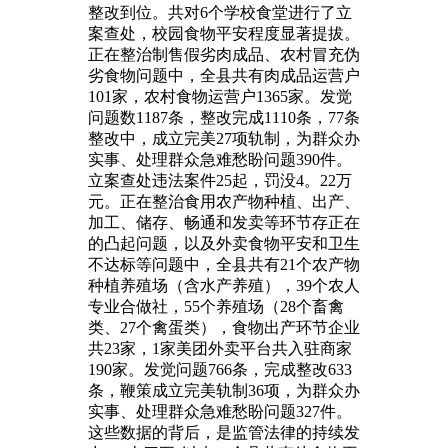
整改到位。共对6个学校食堂进行了立
案查处，校园食物平安程度显著提拔。
正在整治制售假劣肉成品、农村冒充伪
劣食物问题中，全县共有肉成品运营户
101家，农村食物运营户1365家。发觉
问题数1187条，整改完成1110条，77条
整改中，成立完美27项轨制，为群众办
实事、处理群众急难愁盼问题390件。
立案查处违法案件25起，罚没4。22万
元。正在整治食用农产物种植、出产、
加工、储存、畅通和发卖等环节存正在
的凸起问题，以及外卖食物平安和卫生
不达标等问题中，全县共有21个农产物
种植养殖场（含水产养殖），39个农人
专业合做社，55个养殖场（28个畜禽
类、27个禽蛋类），食物出产环节企业
共23家，1家美团外卖平台共入驻商家
190家。发觉问题766条，完成整改633
条，鞭策成立完美轨制36项，为群众办
实事、处理群众急难愁盼问题327件。
这些数据的背后，是监管法律的持续发