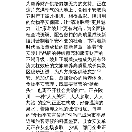
为康养财产供给愈加无力的支持。正在
这片充满朝气的大地上，食物平安取康
养财产正彼此推进、相得益彰。陵川用
的食物平安保障，让“清冷胜境”更具魅
力，让“康养陵川”更有内涵，为全面扶
植全域斑斓、配合敷裕的高质量成长新
陵川营制着平安不变的社会，书写着新
时代高质量成长的簇新篇章。跟着“食
安陵川”品牌的持续擦亮和康养财产的
不竭升级，陵川正朝着扶植成为具有经
济支柱效应的文旅康养高质量成长集聚
区稳步迈进，为八方来客供给愈加平
安、愈加优良、愈加舒心的康养体验。
食物平安管理，既需要监管的“硬拳
头”，也离不开社会共治的“”。正在陵
川，一种“人人关怀、人人参取、人人
共治”的空气正正在构成，好像温润的
泉水，着康养之地的诚信根底。每年
的“食物平安宣传周”勾当已成为市平易
近和旅客等候的科普盛宴。县食安委单
元正在从会场参取，乡镇、部门企业正