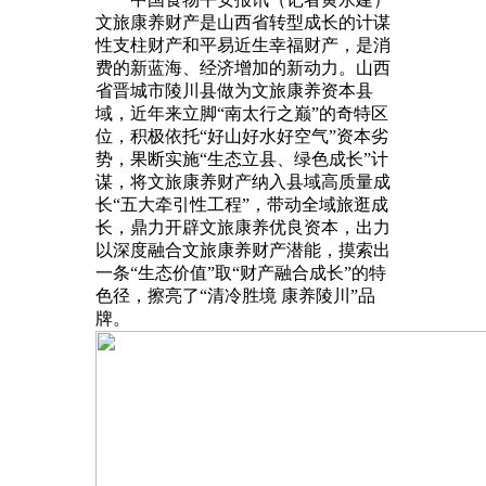
文旅康养财产是山西省转型成长的计谋
性支柱财产和平易近生幸福财产，是消
费的新蓝海、经济增加的新动力。山西
省晋城市陵川县做为文旅康养资本县
域，近年来立脚“南太行之巅”的奇特区
位，积极依托“好山好水好空气”资本劣
势，果断实施“生态立县、绿色成长”计
谋，将文旅康养财产纳入县域高质量成
长“五大牵引性工程”，带动全域旅逛成
长，鼎力开辟文旅康养优良资本，出力
以深度融合文旅康养财产潜能，摸索出
一条“生态价值”取“财产融合成长”的特
色径，擦亮了“清冷胜境 康养陵川”品
牌。