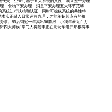
低丧失；企业可基于五大系统的共性，成立整合办理
安办理、食物平安办理、消息平安办理五大环节范畴，
的系统进行扶植和认证；同时可操纵系统的共性特
要求实正融入日常运营办理，才能阐扬其应有的价
办事。95后销冠一年卖出56套房，小我年薪近百万
韩“四大师族”掌门人将随李正在明访华甩开那根碍事