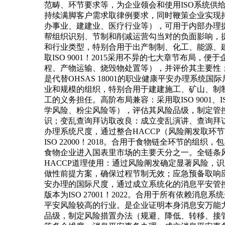
范畴、环节要求等，为企业领会和使用ISO系统供给
持续满脚客户需求取律例要求，同时鞭策企业实现持续
办事业、建建业、医疗行业等），可用于内部办理提
帮组织识别、节制和削减运营勾当对的负面影响，提拔
和行业类型，特别合用于出产制制、化工、能源、
取ISO 9001！2015采用不异的七大章节布
程、产物运输、烧毁物处置等），并评价其主要性；
是代替OHSAS 18001的职业健康平安办理系统国
业和规模的组织，特别合用于建建施工、矿山、制
工的义务担任。高阶布局兼容：采用取ISO 9001
学风险、粉尘风险等），评估其风险品级，制定管
识；变乱查询拜访取改良：成立变乱演讲、查询拜访
办理系统尺度，通过整合HACCP（风险阐发取
ISO 22000！2018。合用于食物链全环节
食物企业进入国表里市场的主要天分之一。全链条
HACCP道理使用：通过风险阐发确定显著风险，
做性前提方案，确保过程节制无效；应急预备取响应
安办理的国际尺度，通过成立系统化的消息平安管
版本为ISO 27001！2022。合用于所有依
平安风险较高的行业。是企业证明本身消息安万能
品级，制定风险措置办法（规避、降低、转移、接