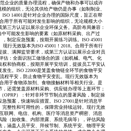
过规范企业的质量办理流程，确保产物和办事可以或许
业和规模的组织，无论其供给产物仍是办事（如制制业、
O 14001是针对企业办理的国际尺度，旨正在帮
5。合用于所有可能对发生影响的组织，无论规模大小
或第三方认证以展示企业环保义务。高阶布局兼容：
营勾当中可能发生影响的要素（如原材料采购、出产过
定应急预案，按期开展练习训练。ISO 45001
无效版本为ISO 45001！2018。合用于所有行
提拔、满脚监管要求，或第三方认证以展示企业对员
取风险评估：全面识别工做场合的源（如机械、电气、化
取权和协商权，按期开展平安培训，提拔员工平安认
。ISO 22000是笼盖食物链全环节的食物平安
全流程平安，防止食物平安变乱。现行无效版本为
，也合用于食物添加剂、食物接触材料等相关行业。是
节，还需笼盖原材料采购、供应链办理等上逛环节；
（OPRP）：针对非环节节制点的显著风险，制定操
案，快速响应措置。ISO 27001是针对消息平
、完整性和可用性的，保障营业持续运转。现行无效
融、互联网、电信、机构、医疗等消息资产稠密、消息
风险（如收集、内部泄露、系统毛病等），评估风险
法，涵盖人员平安、拜候节制、系统平安、物理平安