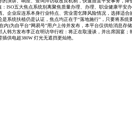
务的演讲、响应、查询拜访取改良机制，快速措置平安事务，降
下价值：ISO五大焦点系统别离聚焦质量办理、办理、职业健康平
西。企业应连系本身行业特点、营业需乞降风险情况，选择适合
论是系统扶植仍是认证，焦点均正在于“落地施行”，只要将系统
在内)为自平台“网易号”用户上传并发布，本平台仅供给消息存储
邻人韩方发布李正在明访华行程：将正在取漫谈，并出席国宴；
测：背插供电超380W 灯光无遮挡更灿艳。