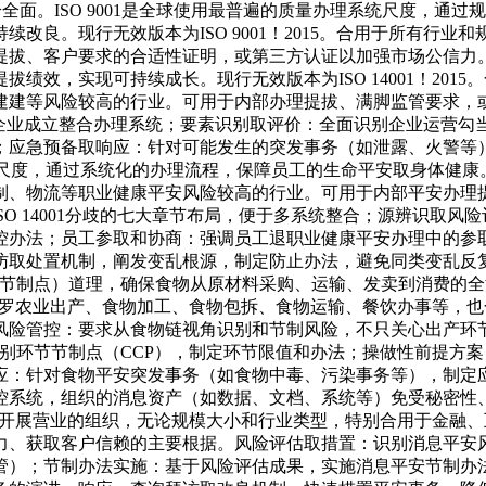
全面。ISO 9001是全球使用最普遍的质量办理系统尺度，通
改良。现行无效版本为ISO 9001！2015。合用于所有行
拔、客户要求的合适性证明，或第三方认证以加强市场公信力。IS
绩效，实现可持续成长。现行无效版本为ISO 14001！201
建建等风险较高的行业。可用于内部办理提拔、满脚监管要求，
局，便于企业成立整合办理系统；要素识别取评价：全面识别企业运
应急预备取响应：针对可能发生的突发事务（如泄露、火警等），制
际尺度，通过系统化的办理流程，保障员工的生命平安取身体健康。现行
制、物流等职业健康平安风险较高的行业。可用于内部平安办理
、ISO 14001分歧的七大章节布局，便于多系统整合；源辨识
控办法；员工参取和协商：强调员工退职业健康平安办理中的参
取处置机制，阐发变乱根源，制定防止办法，避免同类变乱反复发生
环节节制点）道理，确保食物从原材料采购、运输、发卖到消费的
的组织，包罗农业出产、食物加工、食物包拆、食物运输、餐饮办事等
风险管控：要求从食物链视角识别和节制风险，不只关心出产环
识别环节节制点（CCP），制定环节限值和办法；操做性前提方案
：针对食物平安突发事务（如食物中毒、污染事务等），制定应急预
控系统，组织的消息资产（如数据、文档、系统等）免受秘密性
赖消息系统开展营业的组织，无论规模大小和行业类型，特别合用于金
力、获取客户信赖的主要根据。风险评估取措置：识别消息平安
管）；节制办法实施：基于风险评估成果，实施消息平安节制办