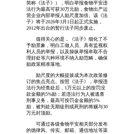
简称《法子》），明白举报食物平安违
法行为最高可获30万元励，食物出产运
营企业内部举报人励尺度加倍。该《法
子》将于2026年3月1日起正式实施，
2012年出台的暂行法子同步废止。
值得关心的是，《法子》细化了不
予励景象，明白工做人员、具有监视权
利人员的举报，以及操纵举报牟取不合
理好处等六种环境不纳入励范畴，确保
励政策精准落地。
励尺度的大幅提拔成为本次政策修
订的焦点亮点。按照《法子》，举报违
法行为经查处后，1万元以上的按罚没
款金额的5%励；若违法行为人被逃查
刑事义务，最高可按罚金金额的5%
励，被判处无期徒刑或死刑的将赐与30
万元封顶励。
可通过各级食物平安相关部分发布
的德律风、传实、邮箱、通信地址等渠