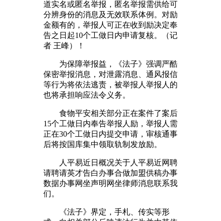
道实名或匿名举报，匿名举报需供给可
分辨身份的消息及无效联系体例。对励
金额有的，举报人可正在收到励决定奉
告之日起10个工做日内申请复核。（记
者 王峰）！
为保障举报益，《法子》强调严酷
保密举报消息，对泄露消息、通风报信
等行为将依法逃责，被举报人举报人的
也将承担响应法令义务。
食物平安相关部分正在案件了案后
15个工做日内奉告举报人励，举报人需
正在30个工做日内提交申请，审核通事
后将按国库集中领取轨制发放励。
人平易近日概况关于人平易近网聘
请聘请英才告白办事合做加盟供稿办事
数据办事网坐声明网坐律师消息联系我
们。
《法子》界定，手札、传实等形