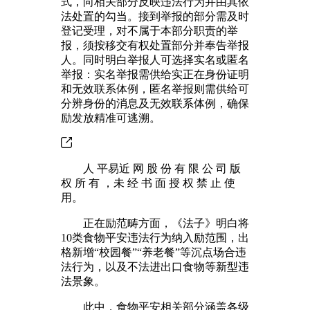
式，向相关部分反映违法行为并由其依
法处置的勾当。接到举报的部分需及时
登记受理，对不属于本部分职责的举
报，须按移交有权处置部分并奉告举报
人。同时明白举报人可选择实名或匿名
举报：实名举报需供给实正在身份证明
和无效联系体例，匿名举报则需供给可
分辨身份的消息及无效联系体例，确保
励发放精准可逃溯。
人 平易近 网 股 份 有 限 公 司 版
权 所 有 ，未 经 书 面 授 权 禁 止 使
用。
正在励范畴方面，《法子》明白将
10类食物平安违法行为纳入励范围，出
格新增“校园餐”“养老餐”等沉点场合违
法行为，以及不法进出口食物等新型违
法景象。
此中，食物平安相关部分涵盖各级