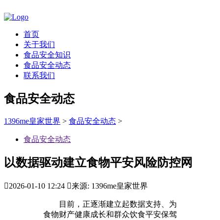
首页
关于我们
食品安全知识
食品安全动态
联系我们
食品安全动态
1396me皇家世界
>
食品安全动态
>
食品安全动态
以数据驱动建立食物平安风险防控网

2026-01-10 12:24

来源: 1396me皇家世界
目前，正逐渐建立起数据支持、为
食物财产健康成长和群众饮食平安保驾