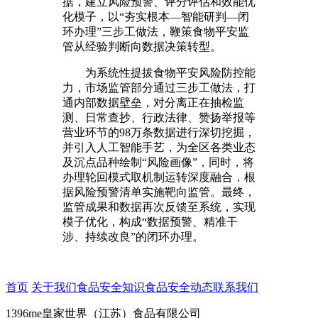
据，建立风险预警、评分评估和效能优
化模子，以“夯实根本—智能研判—闭
环办理”三步工做法，鞭策食物平安监
管从经验判断向数据决策转型。
为系统性提拔食物平安风险防控能
力，市场监管部分通过三步工做法，打
通内部数据壁垒，对分离正在抽检监
测、日常查抄、行政法律、赞扬举报等
营业环节的98万条数据进行深切挖掘，
并引入人工智能手艺，为全区各类业态
及沉点品种绘制“风险画像”，同时，将
办理轮回模式取机制运转深度融合，根
据风险预警清单实施靶向监管。最终，
监管成果和数据再次反馈至系统，实现
模子优化，构成“数据预警、精准干
涉、持续改良”的闭环办理。
首页
关于我们
食品安全知识
食品安全动态
联系我们
1396me皇家世界（江苏）食品有限公司