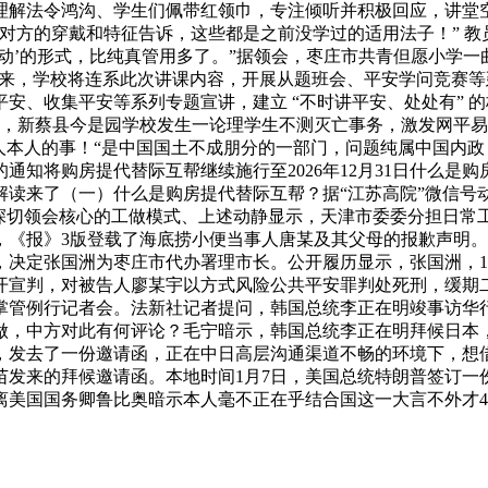
理解法令鸿沟、学生们佩带红领巾，专注倾听并积极回应，讲堂
对方的穿戴和特征告诉，这些都是之前没学过的适用法子！” 教
动’的形式，比纯真管用多了。”据领会，枣庄市共青但愿小学
接下来，学校将连系此次讲课内容，开展从题班会、平安学问竞赛
安、收集平安等系列专题宣讲，建立 “不时讲平安、处处有” 的
8日，新蔡县今是园学校发生一论理学生不测灭亡事务，激发网平
人本人的事！“是中国国土不成朋分的一部门，问题纯属中国内政
通知将购房提代替际互帮继续施行至2026年12月31日什么是
读来了（一）什么是购房提代替际互帮？据“江苏高院”微信号
，深切领会核心的工做模式、上述动静显示，天津市委委分担日常
8日，《报》3版登载了海底捞小便当事人唐某及其父母的报歉声明
定张国洲为枣庄市代办署理市长。公开履历显示，张国洲，1970
开宣判，对被告人廖某宇以方式风险公共平安罪判处死刑，缓期
宁掌管例行记者会。法新社记者提问，韩国总统李正在明竣事访华
做，中方对此有何评论？毛宁暗示，韩国总统李正在明拜候日本
，发去了一份邀请函，正在中日高层沟通渠道不畅的环境下，想
发来的拜候邀请函。本地时间1月7日，美国总统特朗普签订一份
离美国国务卿鲁比奥暗示本人毫不正在乎结合国这一大言不外才4