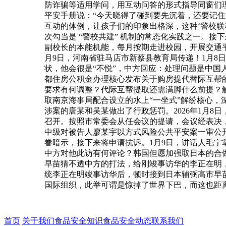
防诈骗等适用学问，用互动问答的形式指导同窗们
平安手册说：“今天晓得了碰到要先沉着，还要记住
互动的体例，让孩子们的印象出格深，这种‘警校联
次勾当是 “警校共建” 机制的常态化实践之一。
副校长的本能机能，每月按期走进校园，开展交通平
月9日，河南省驻马店市新蔡县教育局传递！1月
状，他会很是“不悦”，中方回应：处理问题是中国
都住房公积金办理核心发布关于购房提代替际互帮的
要求有何调整？代际互帮提取还需满脚什么前提？解
取南京海事局配合设立的水上“一坐式”解纷核心
涉案的唐某和吴某做出了行政惩罚。2026年1月
召开。按照市常委会从任会议的提请，会议经表决，决
中级对被告人廖某宇以方式风险公共平安案一审公
眷暗示，接下来将申请抗诉。1月9日，讲话人毛
中方对他此访有何评论？韩国但愿加强取日本的合
早苗猜不透中方的打法，给刚竣事访华的李正在明
统李正在明竣事访华后，顿时接到日本辅弼高市早苗
国际组织，此举可谓是惊掉了世界下巴，而这也距
首页
关于我们
食品安全知识
食品安全动态
联系我们