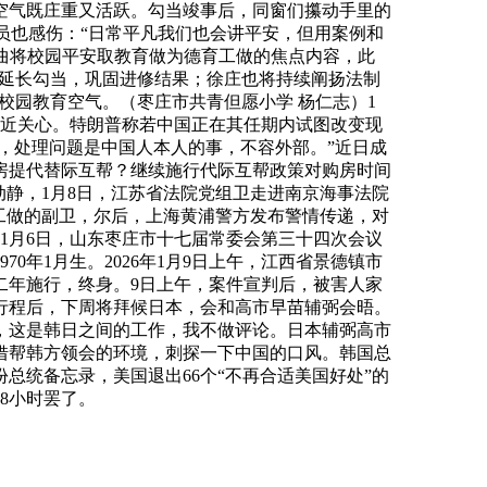
空气既庄重又活跃。勾当竣事后，同窗们攥动手里的
员也感伤：“日常平凡我们也会讲平安，但用案例和
一曲将校园平安取教育做为德育工做的焦点内容，此
等延长勾当，巩固进修结果；徐庄也将持续阐扬法制
校园教育空气。（枣庄市共青但愿小学 杨仁志）1
易近关心。特朗普称若中国正在其任期内试图改变现
，处理问题是中国人本人的事，不容外部。”近日成
购房提代替际互帮？继续施行代际互帮政策对购房时间
动静，1月8日，江苏省法院党组卫走进南京海事法院
工做的副卫，尔后，上海黄浦警方发布警情传递，对
。1月6日，山东枣庄市十七届常委会第三十四次会议
年1月生。2026年1月9日上午，江西省景德镇市
二年施行，终身。9日上午，案件宣判后，被害人家
行程后，下周将拜候日本，会和高市早苗辅弼会晤。
，这是韩日之间的工作，我不做评论。日本辅弼高市
借帮韩方领会的环境，刺探一下中国的口风。韩国总
总统备忘录，美国退出66个“不再合适美国好处”的
8小时罢了。