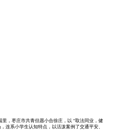
，枣庄市共青但愿小合徐庄，以 “取法同业，健
场，连系小学生认知特点，以活泼案例了交通平安、