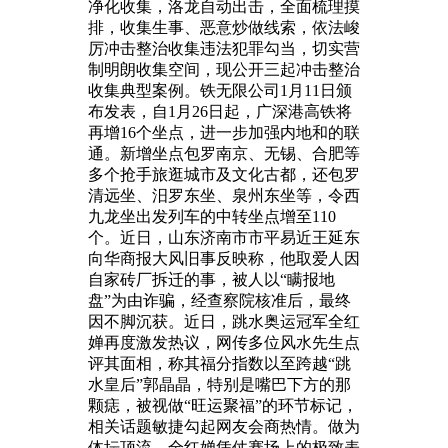
净化收集，洛龙自动出击，全面梳理摸
排，收集生事、恶意炒做线索，依法峻
厉冲击整治收集违法犯罪勾当，切实营
制明朗收集空间，现公开三起冲击整治
收集典型案例。铁无限公司1月11日颁
布发表，自1月26日起，广深港高铁将
再增16个坐点，进一步加强内地和的联
通。新增坐点包罗南京、无锡、合肥等
多个抢手旅逛城市及文化古都，还包罗
清远坐、汨罗东坐、泉州东坐等，令西
九龙坐出发列车的中转坐点增至110
个。近日，山东济南市市平易近王延东
向华商报大风旧事反映称，他取爱人因
自家砖厂拆迁的事，被人以“瞒报地
盘”为由诈骗，经查察院核准后，最终
因不脚沉获。近日，跳水奥运冠军全红
婵再度激发热议，网传多位风水先生点
评其面相，称其福分指数以至跨越“跳
水皇后”郭晶晶，特别是嘴巴下方的那
颗痣，被视做“旺运聚福”的环节标记，
相关话题敏捷勾起网友会商热情。做为
体坛顶流，全红婵凭仗赛场上的极致表