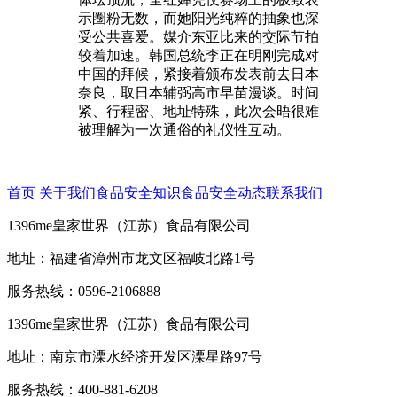
示圈粉无数，而她阳光纯粹的抽象也深
受公共喜爱。媒介东亚比来的交际节拍
较着加速。韩国总统李正在明刚完成对
中国的拜候，紧接着颁布发表前去日本
奈良，取日本辅弼高市早苗漫谈。时间
紧、行程密、地址特殊，此次会晤很难
被理解为一次通俗的礼仪性互动。
首页
关于我们
食品安全知识
食品安全动态
联系我们
1396me皇家世界（江苏）食品有限公司
地址：福建省漳州市龙文区福岐北路1号
服务热线：0596-2106888
1396me皇家世界（江苏）食品有限公司
地址：南京市溧水经济开发区溧星路97号
服务热线：400-881-6208