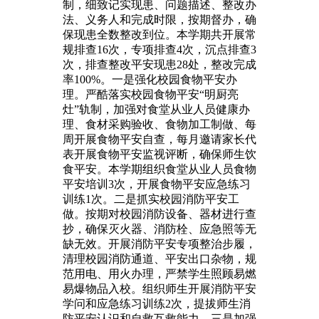
制，细致记实现患、问题描述、整改办
法、义务人和完成时限，按期督办，确
保现患全数整改到位。本学期共开展常
规排查16次，专项排查4次，沉点排查3
次，排查整改平安现患28处，整改完成
率100%。一是强化校园食物平安办
理。严酷落实校园食物平安“明厨亮
灶”轨制，加强对食堂从业人员健康办
理、食材采购验收、食物加工制做、每
周开展食物平安自查，每月邀请家长代
表开展食物平安监视评断，确保师生饮
食平安。本学期组织食堂从业人员食物
平安培训3次，开展食物平安应急练习
训练1次。二是抓实校园消防平安工
做。按期对校园消防设备、器材进行查
抄，确保灭火器、消防栓、应急照等无
缺无效。开展消防平安专项整治步履，
清理校园消防通道、平安出口杂物，规
范用电、用火办理，严禁学生照顾易燃
易爆物品入校。组织师生开展消防平安
学问和应急练习训练2次，提拔师生消
防平安认识和自救互救能力。三是加强