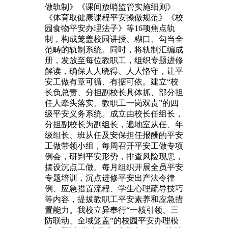
做轨制》《课间放哨监管实施细则》
《体育取健康课程平安操做规范》《校
园食物平安办理法子》等16项焦点轨
制，构成笼盖校园讲授、糊口、勾当全
范畴的轨制系统。同时，将轨制汇编成
册，发放至每位教职工，组织专题进修
解读，确保人人晓得、人人恪守，让平
安工做有章可循、有据可依。建立“校
长负总责、分担副校长具体抓、部分担
任人牵头落实、教职工一岗双责”的四
级平安义务系统。成立由校长任组长，
分担副校长为副组长，遍地室从任、年
级组长、班从任及安保担任报酬的平安
工做带领小组，每周召开平安工做专项
例会，研判平安形势，排查风险现患，
摆设沉点工做。每月组织开展全员平安
专题培训，沉点进修平安出产法令律
例、应急措置流程、学生心理疏导技巧
等内容，提拔教职工平安素养和应急措
置能力。我校立异奉行“一核引领、三
防联动、全域笼盖”的校园平安办理模