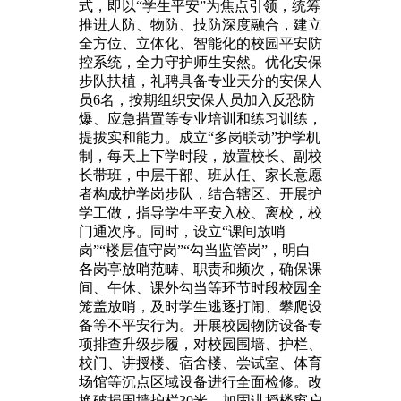
式，即以“学生平安”为焦点引领，统筹
推进人防、物防、技防深度融合，建立
全方位、立体化、智能化的校园平安防
控系统，全力守护师生安然。优化安保
步队扶植，礼聘具备专业天分的安保人
员6名，按期组织安保人员加入反恐防
爆、应急措置等专业培训和练习训练，
提拔实和能力。成立“多岗联动”护学机
制，每天上下学时段，放置校长、副校
长带班，中层干部、班从任、家长意愿
者构成护学岗步队，结合辖区、开展护
学工做，指导学生平安入校、离校，校
门通次序。同时，设立“课间放哨
岗”“楼层值守岗”“勾当监管岗”，明白
各岗亭放哨范畴、职责和频次，确保课
间、午休、课外勾当等环节时段校园全
笼盖放哨，及时学生逃逐打闹、攀爬设
备等不平安行为。开展校园物防设备专
项排查升级步履，对校园围墙、护栏、
校门、讲授楼、宿舍楼、尝试室、体育
场馆等沉点区域设备进行全面检修。改
换破损围墙护栏30米，加固讲授楼窗户