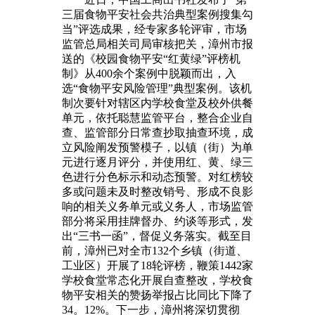
三届食物平安社会共治典型案例搜集勾
当”评选成果，经专家多轮评审，市场
监管总局相关司局审核把关，漳州市报
送的《校园食物平安“红黄绿”评榜机
制》从400余个案例中脱颖而出，入
选“食物平安风险管理”典型案例。该机
制次要针对辖区内学校食堂及校外供餐
单元，依托聪慧监管平台，整合企业自
查、监管部分日常查抄取抽查环境，成
立风险阐发预警模子，以镇（街）为单
元进行逐月评分，并使用红、黄、绿三
色进行分色标示和动态预警。对红榜较
多或问题未及时整改销号、形成不良影
响的相关义务单元或义务人，市场监管
部分将采用挂牌督办、约谈等形式，发
出“三书一函”，督促义务落实。截至目
前，漳州已对全市132个乡镇（街道、
工业区）开展了18轮评榜，鞭策1442家
学校食堂常态化开展自查整改，学校食
物平安相关的赞扬举报占比同比下降了
34。12%。下一步，漳州将深切贯彻