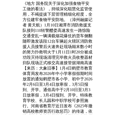
《地方 国务院关于深化加强食物平安
工做的看法》，持续深化聪慧化监管使
用，不竭提拔下层管理精细化程度，全
方位建牢食物平安防地。（漳州融媒记
者 黄天航）1月10日湘潭市消防救援支
队接到110转警醴娄高速发生一路惊险
交通变乱一辆满载烟花爆仗的货车侧翻
随即激发该段12台车辆起火辖区消防救
援人员接警后火速奔赴现场颠末数小时
的努力扑救明火于1月11日1时20分被成
功毁灭待现场清理完毕救火员收整器材
归队现场正式移交高速接管据湖南高速
【来历：大象旧事】1月4日鹤壁市教育
体育局发布2026年中小学寒假假期时间
放置的通知鹤壁市各小学、初中于2026
年2月6日至3月4日放寒假，3月5日报
到、开学。通俗高中于2月10日至3月3
日放寒假，3月4日报到、开学。特殊教
育学校、长儿园和中职学校可参照施
行。河南省教育厅近日发布《2025年撤
销高校教师资历行政惩罚》的传递，依