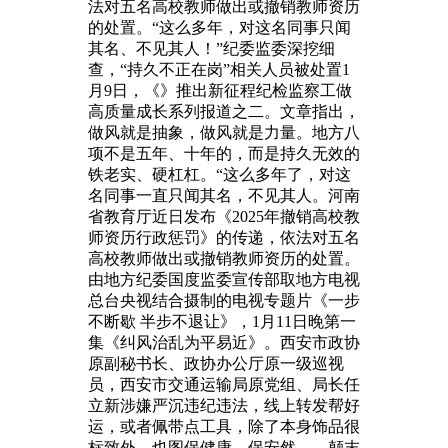
法对五名高校教师做出或撤销教师资历
的处置。“这么多年，对这名同事只闻
其名、不见其人！”纪委监委深挖细
查，“持久不正在岗”相关人员被处置1
月9日，《》推出新征程纪检监察工做
高质量成长系列报道之二。文章指出，
做风就是抽象，做风就是力量。地方八
项不是五年、十年的，而是持久无效的
铁老实、硬杠杠。“这么多年了，对这
名同事一直只闻其名，不见其人。河南
省教育厅近日发布《2025年撤销高校教
师资历行政惩罚》的传递，依法对五名
高校教师做出或撤销教师资历的处置。
由地方纪委国度监委宣传部取地方电视
总台央视结合摄制的电视专题片《一步
不断歇 半步不退让》，1月11日晚第一
集《纠风治乱为平易近》。西安市政协
原副秘书长、政协办公厅原一级巡视
员，西安市交通运输局原党组、局长任
立新涉嫌严沉违纪违法，线上转发帮好
运，或者佩带点工具，除了本身饰品很
标致外，也图保健康、保安然、。颠末