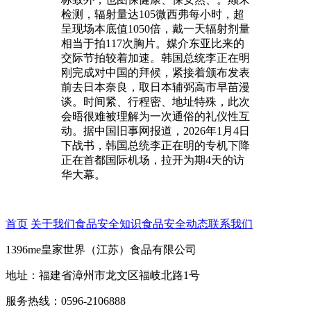
检测，辐射量达105微西弗每小时，超
呈现场本底值1050倍，戴一天辐射剂量
相当于拍117次胸片。媒介东亚比来的
交际节拍较着加速。韩国总统李正在明
刚完成对中国的拜候，紧接着颁布发表
前去日本奈良，取日本辅弼高市早苗漫
谈。时间紧、行程密、地址特殊，此次
会晤很难被理解为一次通俗的礼仪性互
动。据中国旧事网报道，2026年1月4日
下战书，韩国总统李正在明的专机下降
正在首都国际机场，拉开为期4天的访
华大幕。
首页
关于我们
食品安全知识
食品安全动态
联系我们
1396me皇家世界（江苏）食品有限公司
地址：福建省漳州市龙文区福岐北路1号
服务热线：0596-2106888