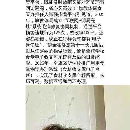
管平台，既能及时放哨又能对环节环节
回访溯源，省心又高效！”旗教体局食
管办担任人张强指着平台引见道。2025
年，旗教体局成立“互联网+明厨亮
灶”系统毛病修复协同机制，通过平台
预警违规行为127次，整改率100%。还
容易犯错，现正在每样食材都有‘电子
身份证’，”伊金霍洛旗第十一长儿园后
勤从任赵丽的操做场景，恰是全旗学校
食堂电子收支库系统普及后的日常缩
影。2025年，全旗59所学校推广利用食
堂物资办理系统（食材收支库电子台
账），实现了食材收支库全程留痕、来
历可溯、数据互通和闭环办理。