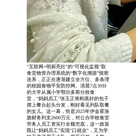
“互联网+明厨亮灶”的“可视化监视”取
食堂物资办理系统的“数字化溯源”慎密
连系，正正在逐渐建立全方位、多条理
的校园食物平安防控网。清晨7点30分
的大学从属小学鄂尔多斯分校食
堂，“妈妈员工”张玉正将刚蒸好的包子
摆上餐台起头分发，刚好看见列队取餐
的女儿。这一幕，恰是2025年伊金霍洛
旗财务列支2600万元，对公办学校食堂
劳务人员工资实行全额兜底，这一政策
既让“妈妈员工”实现“口就业”，又为学