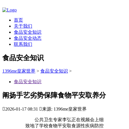
首页
关于我们
食品安全知识
食品安全动态
联系我们
食品安全知识
1396me皇家世界
>
食品安全知识
>
食品安全知识
阐扬手艺劣势保障食物平安取养分

2026-01-17 08:31

来源: 1396me皇家世界
公共卫生专家李弘正在视频会上细
致地了学校食物平安取食源性疾病防控