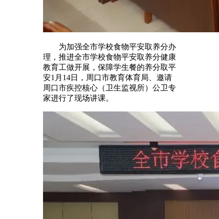
为加强全市学校食物平安取养分办
理，推进全市学校食物平安取养分健康
教育工做开展，保障学生餐的养分取平
安1月14日，周口市教育体育局、邀请
周口市疾控核心（卫生监视所）公卫专
家进行了现场讲课。