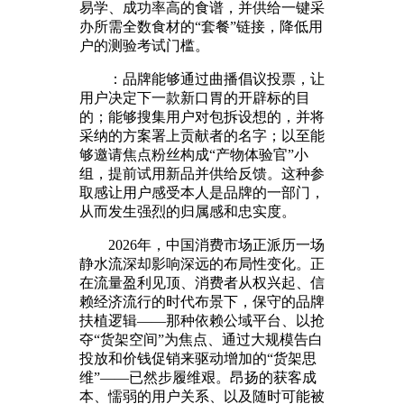
易学、成功率高的食谱，并供给一键采
办所需全数食材的“套餐”链接，降低用
户的测验考试门槛。
：品牌能够通过曲播倡议投票，让
用户决定下一款新口胃的开辟标的目
的；能够搜集用户对包拆设想的，并将
采纳的方案署上贡献者的名字；以至能
够邀请焦点粉丝构成“产物体验官”小
组，提前试用新品并供给反馈。这种参
取感让用户感受本人是品牌的一部门，
从而发生强烈的归属感和忠实度。
2026年，中国消费市场正派历一场
静水流深却影响深远的布局性变化。正
在流量盈利见顶、消费者从权兴起、信
赖经济流行的时代布景下，保守的品牌
扶植逻辑——那种依赖公域平台、以抢
夺“货架空间”为焦点、通过大规模告白
投放和价钱促销来驱动增加的“货架思
维”——已然步履维艰。昂扬的获客成
本、懦弱的用户关系、以及随时可能被