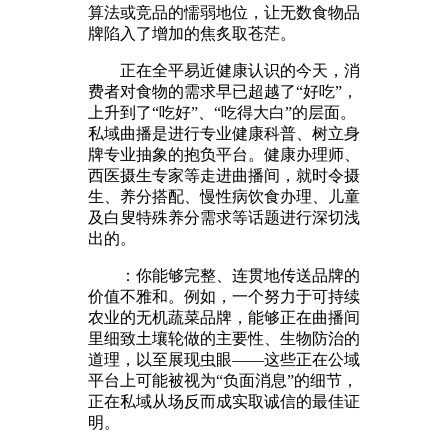
算法或竞品的懦弱地位，让无数食物品
牌陷入了增加的焦炙取苍茫。
正在全平易近健康认识的今天，消
费者对食物的需求早已超越了“好吃”，
上升到了“吃好”、“吃得大白”的层面。
私域曲播是进行专业健康科普、树立身
牌专业抽象的抱负平台。健康办理师、
西医摄生专家等走进曲播间，就时令摄
生、养分搭配、慢性病饮食办理、儿童
及白叟特殊养分需求等话题进行深切浅
出的。
：你能够完整、连贯地传送品牌的
价值不雅和。例如，一个努力于可持续
农业的无机蔬菜品牌，能够正在曲播间
里细致土壤轮做的主要性、生物防治的
道理，以至展现虫眼——这些正在公域
平台上可能被视为“负面消息”的细节，
正在私域从场反而成实取诚信的最佳证
明。