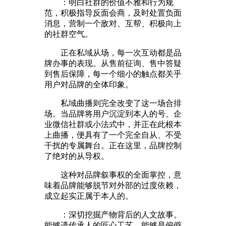
：明白社群的价值不雅和行为规
范，积极指导反面会商，及时处置负面
消息，营制一个敌对、互帮、积极向上
的社群空气。
正在私域从场，每一次互动都是品
牌办事的表现。从售前征询、售中答疑
到售后保障，每一个细小的触点都关乎
用户对品牌的全体印象。
私域曲播则完全改变了这一场合排
场。当品牌将用户沉淀到本人的号、企
业微信社群或小法式中，并正在此根本
上曲播，便具有了一个完全自从、不受
干扰的专属舞台。正在这里，品牌控制
了绝对的从导权。
这种对品牌叙事权的全面掌控，意
味着品牌能够脱节对外部的过度依赖，
成立起实正属于本人的。
：深切挖掘产物背后的人文故事。
能够遗传承人的匠心工艺，能够是偏僻