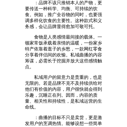
：品牌不该只推销本人的产物，更
要传送一种科学、均衡、可持续的饮
食。例如，推广全谷物的同时，也要强
调多样化饮食的主要性。这种款式和义
务感，会让品牌显得愈加可敬可托。
食物是人类感情最间接的载体。一
顿家常饭承载着亲情的温暖，一份家乡
特产依靠着逛子的乡愁，一款网红零食
分享着伴侣间的欢愉。私域曲播的内容
筹谋，必需长于挖掘并放大这些感情触
点。
私域用户的留意力是贵重的，也是
无限的。若是品牌不克不及持续供给对
他们有价值的内容，用户很快就会得到
乐趣，沉睡正在列。因而，内容的质
量、相关性和持续性，是私域运营的生
命线。
：曲播的目标不只是卖货，更是激
发用户的烹调热情。能够设想一些简单