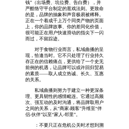
钱”（出场费、坑位费、告白费），并
严酷恪守平台制定的逛戏法则。更致命
的是，品牌的抽象和声音极易被稀释。
正在一个着成千上万个同类产物的页面
上，你的品牌故事、你的差同化价值，
很可能正在用户快速滑动的指尖下一闪
而过，不留踪迹。
对于食物行业而言，私域曲播的呈
现，恰逢当时。它不只处理了行业持久
存正在的信赖痛点，更供给了一个史无
前例的机遇，让品牌可以或许回归贸易
的素质——取人成立热诚、长久、互惠
的关系。
私域曲播则努力于建立一种更深条
理、更具韧性的感情毗连。它通过高频
次、强互动的及时沟通，将品牌取用户
之间的关系，从“商家-顾客”升维至“伴
侣-伙伴”以至“家人-邻里”。
：不要只正在危机公关时才想到溯