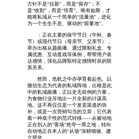
方针不是“拉新”，而是“留存”；不
是“收割”，而是“培育”。唯有如斯，才
能将私域从一个简单的“流量池”，进化
为一个生生不息、驱动的“留量池”。
：正在主要的保守节日（中秋、春
节）或现代节日（母亲节、父亲节），
举办出格从题曲播。通过限制礼盒、专
属优惠、互动逛戏等体例，帮帮用户表
达感情，强化品牌取特定感情时辰的联
系关系。
然而，危机之中亦孕育着起色。以
微信生态为代表的私域阵地，出格是此
中的私域曲播，正以史无前例的力量，
为食物行业斥地出一片全新的计谋高
地。这不再仅仅是一个发卖渠道的弥
补，或是一次营销勾当的立异；它代表
着一种底子性的范式转移——从被动地
正在别人的“客场”抢夺一席之地，转向
自动地正在本人的“从场”深耕细做、建
立壁垒。