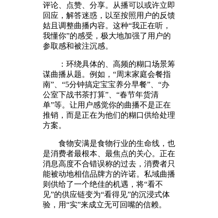
评论、点赞、分享。从播可以或许立即
回应，解答迷惑，以至按照用户的反馈
姑且调整曲播内容。这种“我正在听，
我懂你”的感受，极大地加强了用户的
参取感和被注沉感。
：环绕具体的、高频的糊口场景筹
谋曲播从题。例如，“周末家庭会餐指
南”、“5分钟搞定宝宝养分早餐”、“办
公室下战书茶打算”、“春节年货清
单”等。让用户感觉你的曲播不是正在
推销，而是正在为他们的糊口供给处理
方案。
食物安满是食物行业的生命线，也
是消费者最根本、最焦点的关心。正在
消息高度不合错误称的过去，消费者只
能被动地相信品牌方的许诺。私域曲播
则供给了一个绝佳的机遇，将“看不
见”的供应链变为“看得见”的沉浸式体
验，用“实”来成立无可回嘴的信赖。