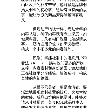
山区农户的朴实苦守，也能够是品牌创
始人创业的初心取。这些有血有肉的故
事，能让冰凉的商品变得温暖而有魂
灵。
：像规划产物线一样，规划全年的
内容从题。确保内容既有专业深度（如
健康科普），又有糊口温度（如感情故
事），还有适用价值（如烹调教程），
构成一个丰硕多元的内容矩阵。
：识别并赋能社群中的活跃用户和
看法（KOC），赐与他们更多的产物
支撑、内容素材和身份荣誉，激励他们
正在社群平分享经验、解答疑问，构成
良性的内部轮回。
：从播不只是者，更是表演者。要
活泼地展现食材处置的技巧、火候掌控
的微妙、成品出炉的冷艳霎时。能够邀
请米其林厨师、美食KOL或品牌本人
的研发大厨做为嘉宾，提拔内容的专业