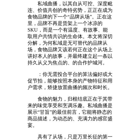
私域曲播，以其自从可控、深度毗
连、价值共创的奇特劣势，正正在成为
食物品牌的下一个“品牌从场”。正在这
里，品牌不再是货架上一个冰凉的
SKU，而是一个有温度、有故事、能
取用户共情共识的生命体。本文将深切
分解，为何私域是无可替代的品牌从
场，食物品牌又该若何正在这个从场上
讲好本人的故事，并最终建立起一条以
持久从义为焦点的、的合作护城河。
：你无需投合平台的算法偏好或大
促节拍，能够按照本身的产物特征和用
户需求，矫捷放置曲播的频次和时长。
食物的魅力，归根结底正在于其带
来的味觉享受和烹调乐趣。私域曲播是
展示“甘旨”的最佳前言，它能将静态的
商品描述，为动态的、充满力的感官盛
宴。
具有了从场，只是万里长征的第一