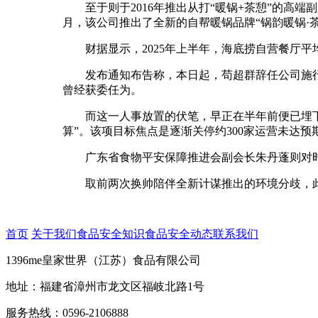
至于则于2016年推出从打“暖锅+茶憩”的高端副
月，该公司推出了全新的自帮暖锅品牌“锅韵暖锅·
财据显示，2025年上半年，海底捞自营餐厅平均
发布通知布告称，本日起，苟超群辞任公司施行董
曾经获委任为。
而这一人事放置的伏笔，早正在半年前便已埋下。
算”。该项目标焦点是逐渐关停约300家运营未达
广东省食物平安保障推进会副会长朱丹蓬则对时代
取前两次换帅陪伴全新计谋推出的环境分歧，此次
首页
关于我们
食品安全知识
食品安全动态
联系我们
1396me皇家世界（江苏）食品有限公司
地址：福建省漳州市龙文区福岐北路1号
服务热线：0596-2106888