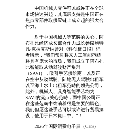
中国机械人零件可以或许正在全球
市场快速兴起，其底层支持是中国正在
焦点零部件取供应链上成立起的强大合
作力。
对于中国机械人等范畴的关心，阿
布扎比经济成长部合作力成长参谋施特
凡·克拉克斯纳曾对《科创板日报》记
者暗示，“我们预见将来人工智能范畴
将具有庞大的市场，我们成立了阿布扎
比智能取从动驾驶财产集群
（SAVI），吸引手艺供给商，以及正
在空中从动驾驶、陆地无人驾驶出租车
以至海上水上出租车范畴的领先公司，
此外，机械人、具身智能手艺均为
SAVI的沉点关心范畴，而中国公司正
在这些范畴中饰演着很是主要的脚色。
我们但愿这些手艺可以或许进行贸易摆
设，使用于日常糊口中。”！
2026年国际消费电子展（CES）