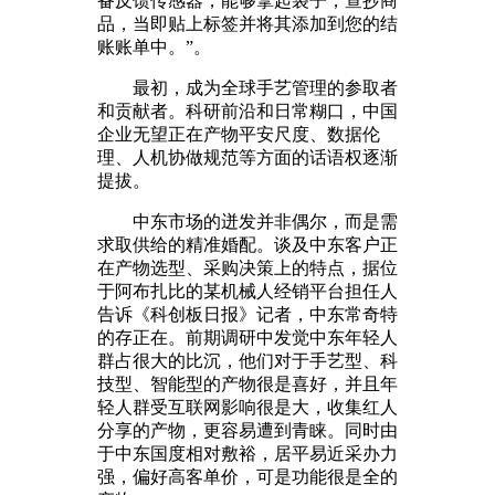
备反馈传感器，能够拿起袋子，查抄商
品，当即贴上标签并将其添加到您的结
账账单中。”。
最初，成为全球手艺管理的参取者
和贡献者。科研前沿和日常糊口，中国
企业无望正在产物平安尺度、数据伦
理、人机协做规范等方面的话语权逐渐
提拔。
中东市场的迸发并非偶尔，而是需
求取供给的精准婚配。谈及中东客户正
在产物选型、采购决策上的特点，据位
于阿布扎比的某机械人经销平台担任人
告诉《科创板日报》记者，中东常奇特
的存正在。前期调研中发觉中东年轻人
群占很大的比沉，他们对于手艺型、科
技型、智能型的产物很是喜好，并且年
轻人群受互联网影响很是大，收集红人
分享的产物，更容易遭到青睐。同时由
于中东国度相对敷裕，居平易近采办力
强，偏好高客单价，可是功能很是全的