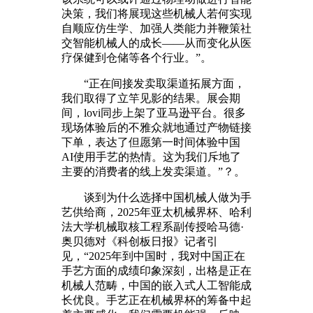
决策，我们将展现这些机械人若何实现
自顺应仿生学、加强人类能力并鞭策社
交智能机械人的成长——从而变化从医
疗保健到仓储等各个行业。”。
“正在间接发卖取渠道拓展方面，
我们取得了立竿见影的结果。展会期
间，lovi同步上架了亚马逊平台。很多
现场体验后的不雅众就地通过产物链接
下单，表达了但愿第一时间体验中国
AI使用手艺的热情。这为我们斥地了
主要的消费者的线上发卖渠道。”？。
谈到为什么选择中国机械人做为手
艺供给商，2025年亚太机械界杯、哈利
法大学机械取核工程系副传授哈马德·
奥贝德对《科创板日报》记者引
见，“2025年到中国时，我对中国正在
手艺方面的成绩印象深刻，出格是正在
机械人范畴，中国的嵌入式人工智能成
长优良。手艺正在机械界杯的筹备中起