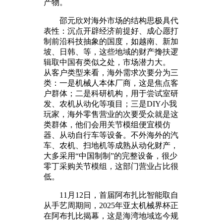
产物。
邵元欣对海外市场的结构思极具代
表性：沉点开辟经济前提好、成心愿打
制前沿科技抽象的国度，如越南、新加
坡、日韩、等，这些地域的财产搀扶逻
辑取中国有类似之处，市场潜力大。
从客户类型来看，海外需求次要分为三
类：一是机械人本体厂商，这是焦点客
户群体；二是科研机构，用于尝试室研
发、农机从动化等项目；三是DIY小我
玩家，海外零售营业的次要受众就是这
类群体，他们会用关节模组便宜模仿
器、从动自行车等设备。不外海外的汽
车、农机、扫地机等成熟从动化财产，
大多采用“中国制制”的完整设备，很少
零丁采购关节模组，这部门营业占比很
低。
11月12日，首届阿布扎比智能取自
从手艺周期间，2025年亚太机械界杯正
在阿布扎比揭幕，这是海湾地域迄今规