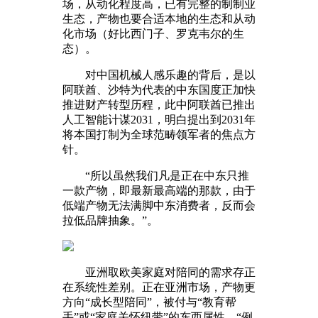
场，从动化程度高，已有完整的制制业
生态，产物也要合适本地的生态和从动
化市场（好比西门子、罗克韦尔的生
态）。
对中国机械人感乐趣的背后，是以
阿联酋、沙特为代表的中东国度正加快
推进财产转型历程，此中阿联酋已推出
人工智能计谋2031，明白提出到2031年
将本国打制为全球范畴领军者的焦点方
针。
“所以虽然我们凡是正在中东只推
一款产物，即最新最高端的那款，由于
低端产物无法满脚中东消费者，反而会
拉低品牌抽象。”。
亚洲取欧美家庭对陪同的需求存正
在系统性差别。正在亚洲市场，产物更
方向“成长型陪同”，被付与“教育帮
手”或“家庭关怀纽带”的东西属性。“例