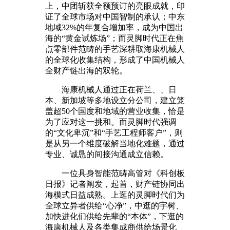
上，中团斩获全额预订的亮眼成就，印
证了全球市场对中国智制的承认；中东
地域32%的年复合增加率，成为中国出
海的“黄金试炼场”；而灵脚时代正在焦
点零部件范畴的手艺深耕取海康机械人
的全球化收集结构，形成了中国机械人
全财产链出海的双轮。
海康机械人通过正在荷兰、、日
本、新加坡等多地设立分公司，建立笼
盖超50个国度和地域的营业收集，恰是
为了应对这一挑和。而灵脚时代强调
的“文化卑沉”和“手艺工程师客户”，则
是从另一个维度破解当地化难题，通过
专业、诚恳的间接沟通成立信赖。
一位具身智能范畴高管对《科创板
日报》记者阐发，起首，财产链协同出
海模式日益成熟。上逛的灵脚时代们为
全球立异者供给“心净”，中逛的宇树、
加快进化们供给先辈的“本体”，下逛的
海康机械人及各类集成商供给场景化