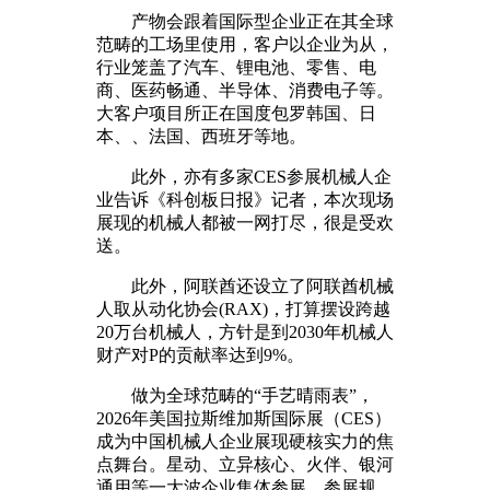
产物会跟着国际型企业正在其全球
范畴的工场里使用，客户以企业为从，
行业笼盖了汽车、锂电池、零售、电
商、医药畅通、半导体、消费电子等。
大客户项目所正在国度包罗韩国、日
本、、法国、西班牙等地。
此外，亦有多家CES参展机械人企
业告诉《科创板日报》记者，本次现场
展现的机械人都被一网打尽，很是受欢
送。
此外，阿联酋还设立了阿联酋机械
人取从动化协会(RAX)，打算摆设跨越
20万台机械人，方针是到2030年机械人
财产对P的贡献率达到9%。
做为全球范畴的“手艺晴雨表”，
2026年美国拉斯维加斯国际展（CES）
成为中国机械人企业展现硬核实力的焦
点舞台。星动、立异核心、火伴、银河
通用等一大波企业集体参展，参展规