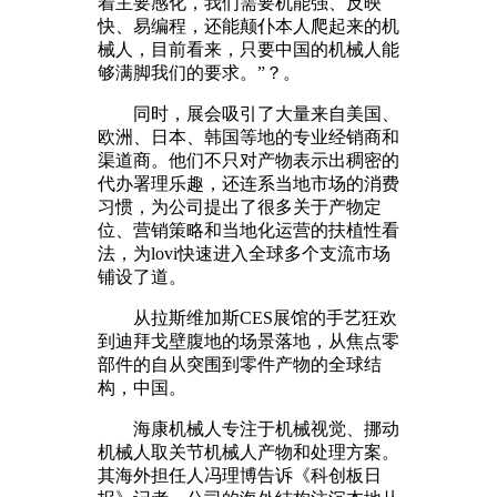
着主要感化，我们需要机能强、反映
快、易编程，还能颠仆本人爬起来的机
械人，目前看来，只要中国的机械人能
够满脚我们的要求。”？。
同时，展会吸引了大量来自美国、
欧洲、日本、韩国等地的专业经销商和
渠道商。他们不只对产物表示出稠密的
代办署理乐趣，还连系当地市场的消费
习惯，为公司提出了很多关于产物定
位、营销策略和当地化运营的扶植性看
法，为lovi快速进入全球多个支流市场
铺设了道。
从拉斯维加斯CES展馆的手艺狂欢
到迪拜戈壁腹地的场景落地，从焦点零
部件的自从突围到零件产物的全球结
构，中国。
海康机械人专注于机械视觉、挪动
机械人取关节机械人产物和处理方案。
其海外担任人冯理博告诉《科创板日